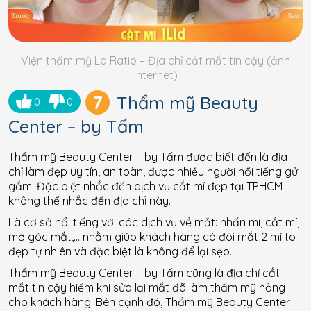
Viện thẩm mỹ La Ratio – Địa chỉ cắt mắt tin cậy (ảnh
internet)
7
Thẩm mỹ Beauty
0
0
Center – by Tấm
Thẩm mỹ Beauty Center – by Tấm được biết đến là địa
chỉ làm đẹp uy tín, an toàn, được nhiều người nổi tiếng gửi
gắm. Đặc biệt nhắc đến dịch vụ cắt mí đẹp tại TPHCM
không thể nhắc đến địa chỉ này.
Là cơ sở nổi tiếng với các dịch vụ về mắt: nhấn mí, cắt mí,
mở góc mắt,… nhằm giúp khách hàng có đôi mắt 2 mí to
đẹp tự nhiên và đặc biệt là không để lại sẹo.
Thẩm mỹ Beauty Center – by Tấm cũng là địa chỉ cắt
mắt tin cậy hiếm khi sửa lại mắt đã làm thẩm mỹ hỏng
cho khách hàng. Bên cạnh đó, Thẩm mỹ Beauty Center –