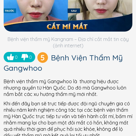
Bệnh viện thẩm mỹ Kangnam – Địa chỉ cắt mắt tin cậy
(ảnh internet)
5
Bệnh Viện Thẩm Mỹ
0
0
Gangwhoo
Bệnh viện thẩm mỹ Gangwhoo là thương hiệu được
nhượng quyền từ Hàn Quốc. Do đó mà Gangwhoo luôn
nắm bắt các xu hướng thẩm mỹ mới nhất.
Khi đến đây bạn sẽ trực tiếp được đội ngũ chuyên gia có
nhiều năm kinh nghiệm công tác tại các bệnh viện thẩm
mỹ Hàn Quốc trực tiếp tư vấn và tiến hành cắt mí, bấm mí
nhằm mang lại cho bạn một đôi mắt có hồn, không mất
quá nhiều thời gian để phục hồi sức khỏe, không để lộ
dấu vết thẩm mỹ mà kết quả lại tối ưu nhất.