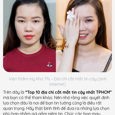
Viện thẩm mỹ Khơ Thị – Địa chỉ cắt mắt tin cậy (ảnh
internet)
Trên đây là
“Top 10 địa chỉ cắt mắt tin cậy nhất TPHCM”
mà bạn có thể tham khảo. Nên nhớ rằng việc quyết định
lựa chọn đâu là nơi để bạn tin tưởng cũng là điều rất
quan trọng. Hãy thật bình tĩnh để đưa ra những lựa chọn
phù hợp nhằm gửi gắm niềm tin. Chúc các bạn mau