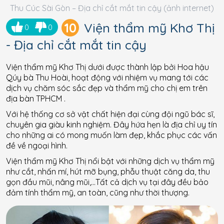
Thu Cúc Sài Gòn – Địa chỉ cắt mắt tin cậy (ảnh internet)
10
Viện thẩm mỹ Khơ Thị
0
0
- Địa chỉ cắt mắt tin cậy
Viện thẩm mỹ Khơ Thị dưới được thành lập bởi Hoa hậu
Qúy bà Thu Hoài, hoạt động với nhiệm vụ mang tới các
dịch vụ chăm sóc sắc đẹp và thẩm mỹ cho chị em trên
địa bàn TPHCM .
Với hệ thống cơ sở vật chất hiện đại cùng đội ngũ bác sĩ,
chuyên gia giàu kinh nghiệm. Đây hứa hẹn là địa chỉ uy tín
cho những ai có mong muốn làm đẹp, khắc phục các vấn
đề về ngoại hình.
Viện thẩm mỹ Khơ Thị nổi bật với những dịch vụ thẩm mỹ
như cắt, nhấn mí, hút mỡ bụng, phẫu thuật căng da, thu
gọn đầu mũi, nâng mũi,…Tất cả dịch vụ tại đây đều bảo
đảm tính thẩm mỹ, an toàn, cũng như thời thượng.