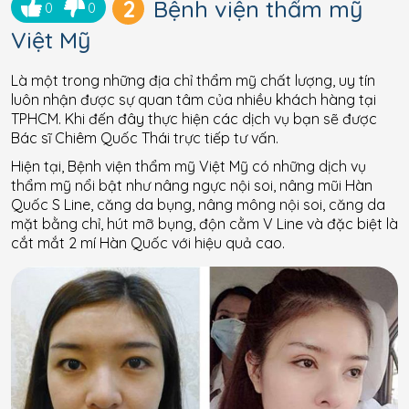
2
Bệnh viện thẩm mỹ
0
0
Việt Mỹ
Là một trong những địa chỉ thẩm mỹ chất lượng, uy tín
luôn nhận được sự quan tâm của nhiều khách hàng tại
TPHCM. Khi đến đây thực hiện các dịch vụ bạn sẽ được
Bác sĩ Chiêm Quốc Thái trực tiếp tư vấn.
Hiện tại, Bệnh viện thẩm mỹ Việt Mỹ có những dịch vụ
thẩm mỹ nổi bật như nâng ngực nội soi, nâng mũi Hàn
Quốc S Line, căng da bụng, nâng mông nội soi, căng da
mặt bằng chỉ, hút mỡ bụng, độn cằm V Line và đặc biệt là
cắt mắt 2 mí Hàn Quốc với hiệu quả cao.