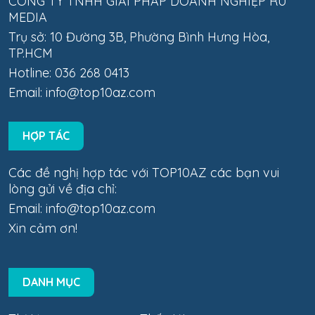
CÔNG TY TNHH GIẢI PHÁP DOANH NGHIỆP RU
MEDIA
Trụ sở: 10 Đường 3B, Phường Bình Hưng Hòa,
TP.HCM
Hotline: 036 268 0413
Email:
info@top10az.com
HỢP TÁC
Các đề nghị hợp tác với TOP10AZ các bạn vui
lòng gửi về địa chỉ:
Email:
info@top10az.com
Xin cảm ơn!
DANH MỤC