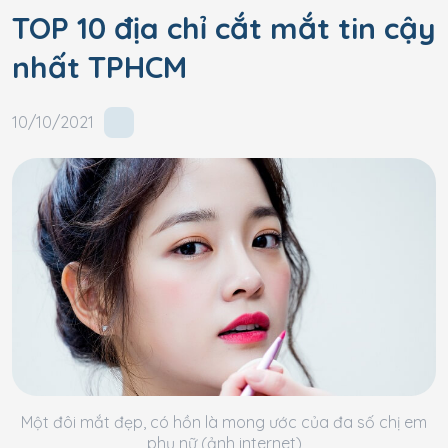
TOP 10 địa chỉ cắt mắt tin cậy
nhất TPHCM
10/10/2021
Một đôi mắt đẹp, có hồn là mong ước của đa số chị em
phụ nữ (ảnh internet)