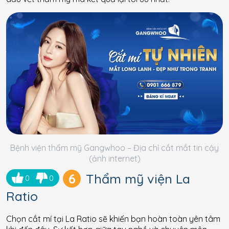
Bệnh viện thẩm mỹ Gangwhoo – Địa chỉ cắt mắt tin cậy
(ảnh internet)
6
Thẩm mỹ viện La
0
0
Ratio
Chọn cắt mí tại La Ratio sẽ khiến bạn hoàn toàn yên tâm