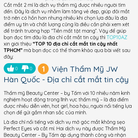
Cắt mắt 2 mí là dịch vụ thẩm mỹ được nhiều người tìm
đến. Đây là dịch vụ nhằm làm tăng vẻ đẹp, giúp đôi mắt
trở nên có hồn hơn nhưng nhiều khi chọn lựa đâu là địa
điểm uy tín và chất lượng cũng là điều cần phải xem xét
để tránh trường hợp “Tiền mất tật mang”. Vậy để giúp
bạn đọc tìm đâu là địa chỉ cắt mắt tin cậy thì
TOP10AZ
xin giới thiệu
“TOP 10 địa chỉ cắt mắt tin cậy nhất
TPHCM”
mà bạn đọc có thể tham khảo qua bài viết sau
đây:
1
Viện Thẩm Mỹ JW
0
0
Hàn Quốc - Địa chỉ cắt mắt tin cậy
Thẩm mỹ Beauty Center – by Tấm với 10 nhiều năm kinh
nghiệm hoạt động trong lĩnh vực thẩm mỹ – là địa điểm
được nhiều diễn viên, hot girl, hoa hậu, người nổi tiếng lựa
chọn để gửi gắm nhan sắc của mình.
Là địa chỉ nổi tiếng với dịch vụ mở góc mắt không sẹo
Perfect Eyes và cắt mí. Hai dịch vụ này được Thẩm Mỹ
Beauty Center – By Tấm áp dụng thành công và nhận