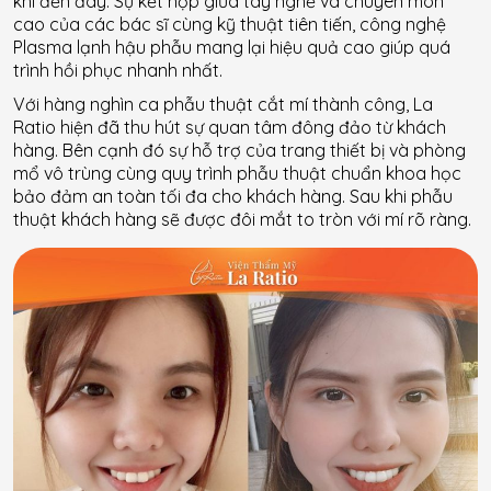
khi đến đây. Sự kết hợp giữa tay nghề và chuyên môn
cao của các bác sĩ cùng kỹ thuật tiên tiến, công nghệ
Plasma lạnh hậu phẫu mang lại hiệu quả cao giúp quá
trình hồi phục nhanh nhất.
Với hàng nghìn ca phẫu thuật cắt mí thành công, La
Ratio hiện đã thu hút sự quan tâm đông đảo từ khách
hàng. Bên cạnh đó sự hỗ trợ của trang thiết bị và phòng
mổ vô trùng cùng quy trình phẫu thuật chuẩn khoa học
bảo đảm an toàn tối đa cho khách hàng. Sau khi phẫu
thuật khách hàng sẽ được đôi mắt to tròn với mí rõ ràng.