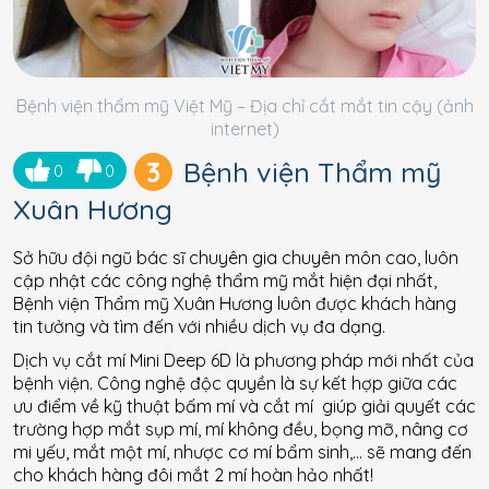
Bệnh viện thẩm mỹ Việt Mỹ – Địa chỉ cắt mắt tin cậy (ảnh
internet)
3
Bệnh viện Thẩm mỹ
0
0
Xuân Hương
Sở hữu đội ngũ bác sĩ chuyên gia chuyên môn cao, luôn
cập nhật các công nghệ thẩm mỹ mắt hiện đại nhất,
Bệnh viện Thẩm mỹ Xuân Hương luôn được khách hàng
tin tưởng và tìm đến với nhiều dịch vụ đa dạng.
Dịch vụ cắt mí Mini Deep 6D là phương pháp mới nhất của
bệnh viện. Công nghệ độc quyền là sự kết hợp giữa các
ưu điểm về kỹ thuật bấm mí và cắt mí giúp giải quyết các
trường hợp mắt sụp mí, mí không đều, bọng mỡ, nâng cơ
mi yếu, mắt một mí, nhược cơ mí bẩm sinh,… sẽ mang đến
cho khách hàng đôi mắt 2 mí hoàn hảo nhất!