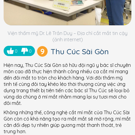
Viện thẩm mỹ Dr. Lê Trần Duy – Địa chỉ cắt mắt tin cậy
(ảnh internet)
9
Thu Cúc Sài Gòn
0
0
Hiện nay, Thu Cúc Sài Gòn sở hữu đội ngũ y bác sĩ chuyên
môn cao đã thực hiện thành công nhiều ca cắt mí mang
đến đôi mắt to tròn cho khách hàng. Với đôi thẩm mỹ
tinh tế cùng đôi tay khéo léo thời thượng cùng việc ứng
dụng trang thiết bị tiên tiến các bác sĩ Thu Cúc sẽ loại bỏ
vùng da chùng ở mí mắt nhằm mang lại sự tươi mới cho
đôi mắt.
Không những thế, công nghệ cắt mí mắt của Thu Cúc Sài
Gòn còn có khả năng tạo ra mắt mắt sẽ mở rộng, mí mắt
cân đối đẹp tự nhiên giúp gương mặt thanh thoát, trẻ
trung hơn.