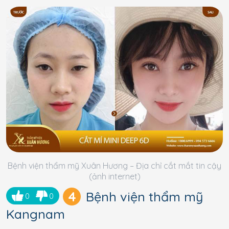
Bệnh viện thẩm mỹ Xuân Hương – Địa chỉ cắt mắt tin cậy
(ảnh internet)
4
Bệnh viện thẩm mỹ
0
0
Kangnam