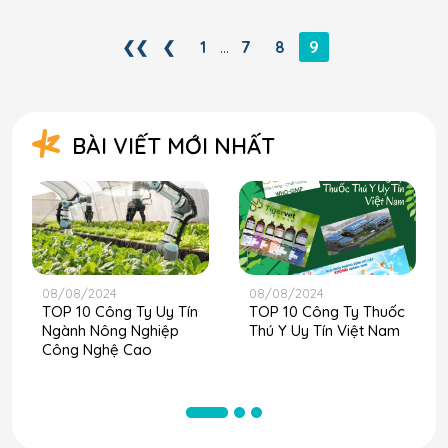
❮❮
❮
1
7
8
9
…
BÀI VIẾT MỚI NHẤT
08/08/2024
08/08/2024
TOP 10 Công Ty Uy Tín
TOP 10 Công Ty Thuốc
Ngành Nông Nghiệp
Thú Y Uy Tín Việt Nam
Công Nghệ Cao