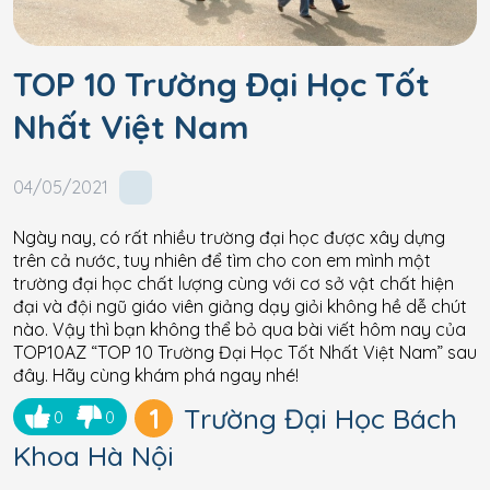
TOP 10 Trường Đại Học Tốt
Nhất Việt Nam
04/05/2021
Ngày nay, có rất nhiều trường đại học được xây dựng
trên cả nước, tuy nhiên để tìm cho con em mình một
trường đại học chất lượng cùng với cơ sở vật chất hiện
đại và đội ngũ giáo viên giảng dạy giỏi không hề dễ chút
nào. Vậy thì bạn không thể bỏ qua bài viết hôm nay của
TOP10AZ “TOP 10 Trường Đại Học Tốt Nhất Việt Nam” sau
đây. Hãy cùng khám phá ngay nhé!
1
Trường Đại Học Bách
0
0
Khoa Hà Nội