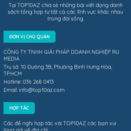
Tại TOP10AZ chia sẻ những bài viết dạng danh
sách tổng hợp từ tất cả các lĩnh vực khác nhau
trong đời sống.
ĐƠN VỊ CHỦ QUẢN
CÔNG TY TNHH GIẢI PHÁP DOANH NGHIỆP RU
MEDIA
Trụ sở: 10 Đường 3B, Phường Bình Hưng Hòa,
TP.HCM
Hotline: 036 268 0413
Email:
info@top10az.com
HỢP TÁC
Các đề nghị hợp tác với TOP10AZ các bạn vui
lòng gửi về địa chỉ: