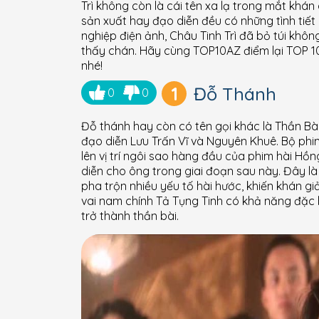
Trì không còn là cái tên xa lạ trong mắt khán
sản xuất hay đạo diễn đều có những tình tiết
nghiệp điện ảnh, Châu Tinh Trì đã bỏ túi không
thấy chán. Hãy cùng TOP10AZ điểm lại TOP 
nhé!
1
Đỗ Thánh
0
0
Đỗ thánh hay còn có tên gọi khác là Thần Bà
đạo diễn Lưu Trấn Vĩ và Nguyên Khuê. Bộ phi
lên vị trí ngôi sao hàng đầu của phim hài Hồ
diễn cho ông trong giai đoạn sau này. Đây là
pha trộn nhiều yếu tố hài hước, khiến khán gi
vai nam chính Tả Tụng Tinh có khả năng đặc b
trở thành thần bài.