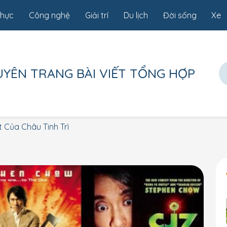
thực
Công nghệ
Giải trí
Du lịch
Đời sống
Xe
UYÊN TRANG
BÀI VIẾT TỔNG HỢP
 Của Châu Tinh Trì