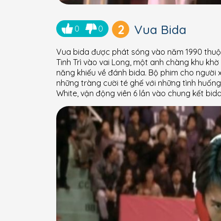
2
Vua Bida
0
0
Vua bida được phát sóng vào năm 1990 thuộc
Tinh Trì vào vai Long, một anh chàng khu khờ
năng khiếu về đánh bida. Bộ phim cho người
những tràng cười té ghế với những tình huốn
White, vận động viên 6 lần vào chung kết bida 