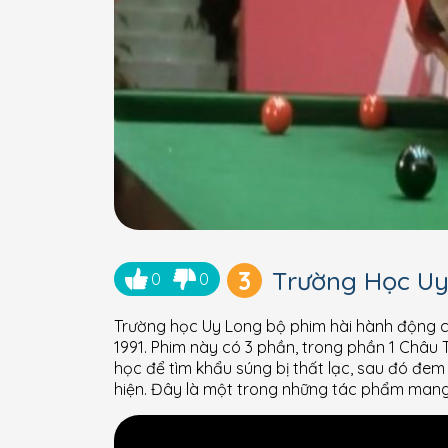
3
Trường Học Uy
0
0
Trường học Uy Long bộ phim hài hành động 
1991. Phim này có 3 phần, trong phần 1 Châu 
học để tìm khẩu súng bị thất lạc, sau đó đe
hiện. Đây là một trong những tác phẩm mang 