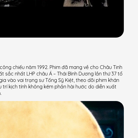
, công chiếu năm 1992. Phim đã mang về cho Châu Tinh
ất sắc nhất LHP châu Á – Thái Bình Dương lần thứ 37 tổ
a vào vai trạng sư Tống Sỹ Kiệt, theo dõi phim khán
 trí kịch tính không kém phần hài hước do diễn xuất
.