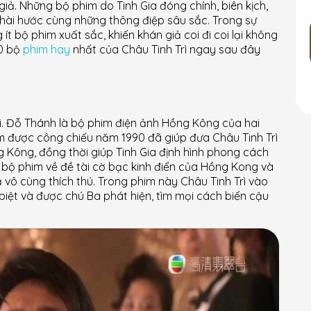
 giả. Những bộ phim do Tinh Gia đóng chính, biên kịch,
 hài hước cùng những thông điệp sâu sắc. Trong sự
 ít bộ phim xuất sắc, khiến khán giả coi đi coi lại không
10 bộ
phim hay
nhất của Châu Tinh Trì ngay sau đây
i. Đỗ Thánh là bộ phim điện ảnh Hồng Kông của hai
m được công chiếu năm 1990 đã giúp đưa Châu Tinh Trì
ng Kông, đồng thời giúp Tinh Gia định hình phong cách
 bộ phim về đề tài cờ bạc kinh điển của Hồng Kong và
ả vô cùng thích thú. Trong phim này Châu Tinh Trì vào
iệt và được chú Ba phát hiện, tìm mọi cách biến cậu