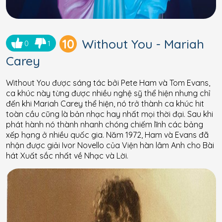
10
Without You - Mariah
0
1
Carey
Without You được sáng tác bởi Pete Ham và Tom Evans,
ca khúc này từng được nhiều nghệ sỹ thể hiện nhưng chỉ
đến khi Mariah Carey thể hiện, nó trở thành ca khúc hit
toàn cầu cũng là bản nhạc hay nhất mọi thời đại. Sau khi
phát hành nó thành nhanh chóng chiếm lĩnh các bảng
xếp hạng ở nhiều quốc gia. Năm 1972, Ham và Evans đã
nhận được giải Ivor Novello của Viện hàn lâm Anh cho Bài
hát Xuất sắc nhất về Nhạc và Lời.