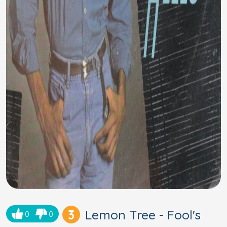
3
Lemon Tree - Fool's
0
0