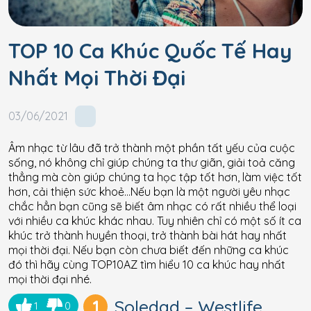
TOP 10 Ca Khúc Quốc Tế Hay
Nhất Mọi Thời Đại
03/06/2021
Âm nhạc từ lâu đã trở thành một phần tất yếu của cuộc
sống, nó không chỉ giúp chúng ta thư giãn, giải toả căng
thẳng mà còn giúp chúng ta học tập tốt hơn, làm việc tốt
hơn, cải thiện sức khoẻ…Nếu bạn là một người yêu nhạc
chắc hẳn bạn cũng sẽ biết âm nhạc có rất nhiều thể loại
với nhiều ca khúc khác nhau. Tuy nhiên chỉ có một số ít ca
khúc trở thành huyền thoại, trở thành bài hát hay nhất
mọi thời đại. Nếu bạn còn chưa biết đến những ca khúc
đó thì hãy cùng TOP10AZ tìm hiểu 10 ca khúc hay nhất
mọi thời đại nhé.
1
Soledad – Westlife
1
0