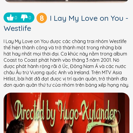
8
I Lay My Love on You -
0
0
Westlife
I Lay My Love on You được các chàng trai nhóm Westlife
thể hiện thành công và trở thành một trong những bài
hát hay nhất mọi thời đại. Ca khúc này nằm trong album
Coast to Coast phát hành vào tháng 3 năm 2001. Nó
được phát hành rộng rãi ở Úc, Đông Nam Á và các nước
châu Âu trừ Vương quốc Anh và Ireland. Trên MTV Asia
Hitlist, bài hát đã đạt được vị trí quán quân, trở thành đĩa
đơn quán quân thứ tư của nhóm trên bảng xếp hạng này.