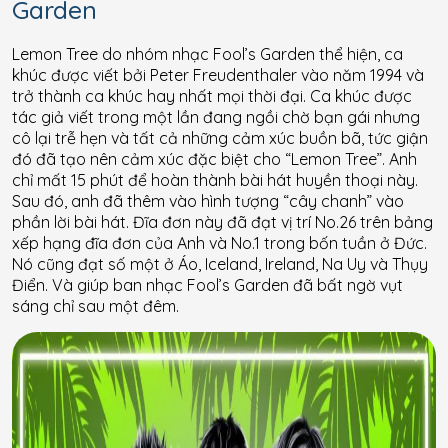
Garden
Lemon Tree do nhóm nhạc Fool’s Garden thể hiện, ca
khúc được viết bởi Peter Freudenthaler vào năm 1994 và
trở thành ca khúc hay nhất mọi thời đại. Ca khúc được
tác giả viết trong một lần đang ngồi chờ bạn gái nhưng
cô lại trễ hẹn và tất cả những cảm xúc buồn bã, tức giận
đó đã tạo nên cảm xúc đặc biệt cho “Lemon Tree”. Anh
chỉ mất 15 phút để hoàn thành bài hát huyền thoại này.
Sau đó, anh đã thêm vào hình tượng “cây chanh” vào
phần lời bài hát. Đĩa đơn này đã đạt vị trí No.26 trên bảng
xếp hạng đĩa đơn của Anh và No.1 trong bốn tuần ở Đức.
Nó cũng đạt số một ở Áo, Iceland, Ireland, Na Uy và Thụy
Điển. Và giúp ban nhạc Fool’s Garden đã bất ngờ vụt
sáng chỉ sau một đêm.