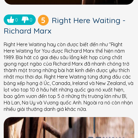
5
Right Here Waiting -
0
0
Richard Marx
Right Here Waiting hay còn được biết đến như “Right
Here Waiting for You được Richard Marx thể hiện năm
1989. Bài hát có giai điệu sâu lắng kết hợp cùng chất
giọng ngọt ngào của Richard Marx đã nhanh chóng trở
thành một trong những bài hát kinh điển được yêu thích
nhất mọi thời đại. Right Here Waiting từng đứng đầu các
bảng xếp hạng ở Úc, Canada, Ireland và New Zealand, và
lọt vào top 10 ở hầu hết những quốc gia nó xuất hiện,
bao gồm vươn đến top 5 ở những thị trường lớn như Bỉ,
Hà Lan, Na Uy và Vương quốc Anh. Ngoài ra nó còn nhận
nhiều giải thưởng danh giá khác nữa.