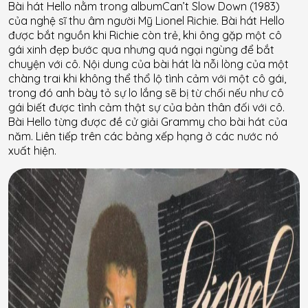
Bài hát Hello nằm trong albumCan’t Slow Down (1983)
của nghệ sĩ thu âm người Mỹ Lionel Richie. Bài hát Hello
được bắt nguồn khi Richie còn trẻ, khi ông gặp một cô
gái xinh đẹp bước qua nhưng quá ngại ngùng để bắt
chuyện với cô. Nội dung của bài hát là nỗi lòng của một
chàng trai khi không thể thổ lộ tình cảm với một cô gái,
trong đó anh bày tỏ sự lo lắng sẽ bị từ chối nếu như cô
gái biết được tình cảm thật sự của bản thân đối với cô.
Bài Hello từng được đề cử giải Grammy cho bài hát của
năm. Liên tiếp trên các bảng xếp hạng ở các nước nó
xuất hiện.