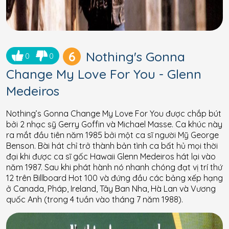
6
Nothing's Gonna
0
0
Change My Love For You - Glenn
Medeiros
Nothing’s Gonna Change My Love For You được chắp bút
bởi 2 nhạc sỹ Gerry Goffin và Michael Masse. Ca khúc này
ra mắt đầu tiên năm 1985 bởi một ca sĩ người Mỹ George
Benson. Bài hát chỉ trở thành bản tình ca bất hủ mọi thời
đại khi được ca sĩ gốc Hawaii Glenn Medeiros hát lại vào
năm 1987. Sau khi phát hành nó nhanh chóng đạt vị trí thứ
12 trên Billboard Hot 100 và đứng đầu các bảng xếp hạng
ở Canada, Pháp, Ireland, Tây Ban Nha, Hà Lan và Vương
quốc Anh (trong 4 tuần vào tháng 7 năm 1988).