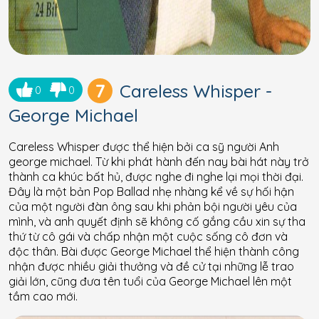
7
Careless Whisper -
0
0
George Michael
Careless Whisper được thể hiện bởi ca sỹ người Anh
george michael. Từ khi phát hành đến nay bài hát này trở
thành ca khúc bất hủ, được nghe đi nghe lại mọi thời đại.
Đây là một bản Pop Ballad nhẹ nhàng kể về sự hối hận
của một người đàn ông sau khi phản bội người yêu của
mình, và anh quyết định sẽ không cố gắng cầu xin sự tha
thứ từ cô gái và chấp nhận một cuộc sống cô đơn và
độc thân. Bài được George Michael thể hiện thành công
nhận được nhiều giải thưởng và đề cử tại những lễ trao
giải lớn, cũng đưa tên tuổi của George Michael lên một
tầm cao mới.