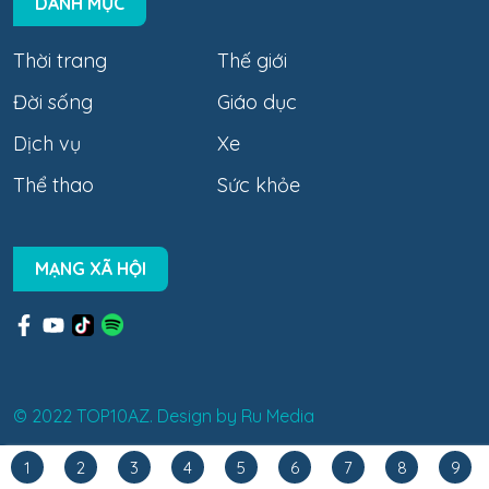
DANH MỤC
Thời trang
Thế giới
Đời sống
Giáo dục
Dịch vụ
Xe
Thể thao
Sức khỏe
MẠNG XÃ HỘI
© 2022 TOP10AZ. Design by
Ru Media
1
2
3
4
5
6
7
8
9