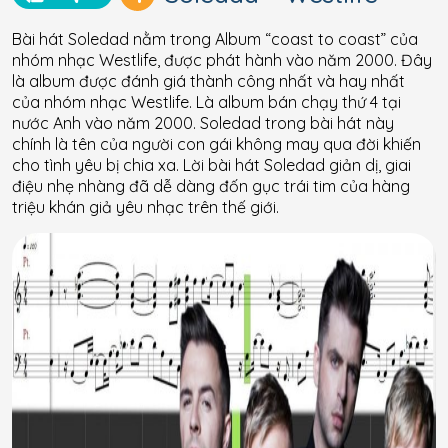
Bài hát Soledad nằm trong Album “coast to coast” của
nhóm nhạc Westlife, được phát hành vào năm 2000. Đây
là album được đánh giá thành công nhất và hay nhất
của nhóm nhạc Westlife. Là album bán chạy thứ 4 tại
nước Anh vào năm 2000. Soledad trong bài hát này
chính là tên của người con gái không may qua đời khiến
cho tình yêu bị chia xa. Lời bài hát Soledad giản dị, giai
điệu nhẹ nhàng đã dễ dàng đốn gục trái tim của hàng
triệu khán giả yêu nhạc trên thế giới.