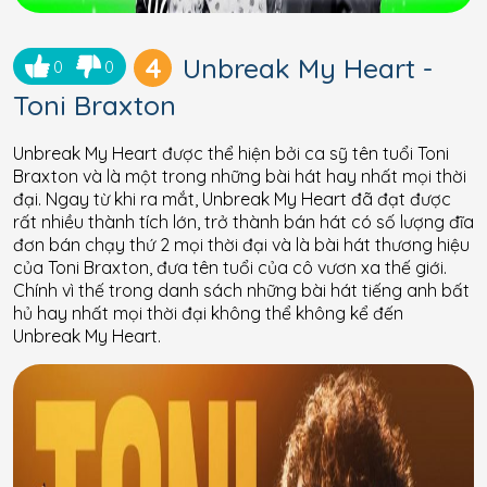
4
Unbreak My Heart -
0
0
Toni Braxton
Unbreak My Heart được thể hiện bởi ca sỹ tên tuổi Toni
Braxton và là một trong những bài hát hay nhất mọi thời
đại. Ngay từ khi ra mắt, Unbreak My Heart đã đạt được
rất nhiều thành tích lớn, trở thành bán hát có số lượng đĩa
đơn bán chạy thứ 2 mọi thời đại và là bài hát thương hiệu
của Toni Braxton, đưa tên tuổi của cô vươn xa thế giới.
Chính vì thế trong danh sách những bài hát tiếng anh bất
hủ hay nhất mọi thời đại không thể không kể đến
Unbreak My Heart.