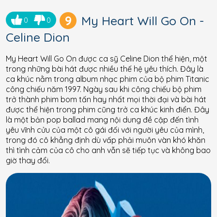
9
My Heart Will Go On -
0
0
Celine Dion
My Heart Will Go On được ca sỹ Celine Dion thể hiện, một
trong những bài hát được nhiều thế hệ yêu thích. Đây là
ca khúc nằm trong album nhạc phim của bộ phim Titanic
công chiếu năm 1997. Ngày sau khi công chiếu bộ phim
trở thành phim bom tấn hay nhất mọi thời đại và bài hát
được thể hiện trong phim cũng trở ca khúc kinh điển. Đây
là một bản pop ballad mang nội dung đề cập đến tình
yêu vĩnh cửu của một cô gái đối với người yêu của mình,
trong đó cô khẳng định dù vấp phải muôn vàn khó khăn
thì tình cảm của cô cho anh vẫn sẽ tiếp tục và không bao
giờ thay đổi.