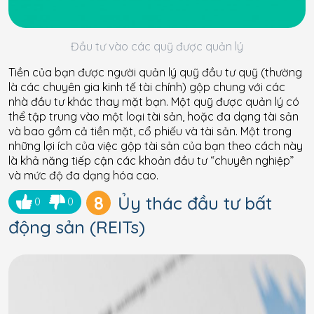
Đầu tư vào các quỹ được quản lý
Tiền của bạn được người quản lý quỹ đầu tư quỹ (thường
là các chuyên gia kinh tế tài chính) gộp chung với các
nhà đầu tư khác thay mặt bạn. Một quỹ được quản lý có
thể tập trung vào một loại tài sản, hoặc đa dạng tài sản
và bao gồm cả tiền mặt, cổ phiếu và tài sản. Một trong
những lợi ích của việc gộp tài sản của bạn theo cách này
là khả năng tiếp cận các khoản đầu tư “chuyên nghiệp”
và mức độ đa dạng hóa cao.
8
Ủy thác đầu tư bất
0
0
động sản (REITs)