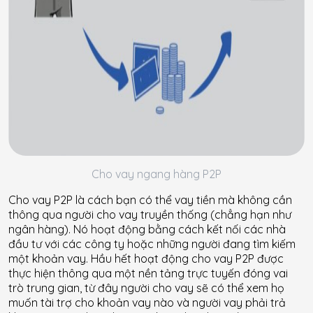
Cho vay ngang hàng P2P
Cho vay P2P là cách bạn có thể vay tiền mà không cần
thông qua người cho vay truyền thống (chẳng hạn như
ngân hàng). Nó hoạt động bằng cách kết nối các nhà
đầu tư với các công ty hoặc những người đang tìm kiếm
một khoản vay. Hầu hết hoạt động cho vay P2P được
thực hiện thông qua một nền tảng trực tuyến đóng vai
trò trung gian, từ đây người cho vay sẽ có thể xem họ
muốn tài trợ cho khoản vay nào và người vay phải trả