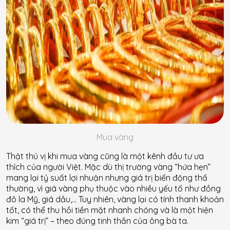
Mua vàng
Thật thú vị khi mua vàng cũng là một kênh đầu tư ưa
thích của người Việt. Mặc dù thị trường vàng “hứa hẹn”
mang lại tỷ suất lợi nhuận nhưng giá trị biến động thấ
thường, vì giá vàng phụ thuộc vào nhiều yếu tố như đồng
đô la Mỹ, giá dầu,… Tuy nhiên, vàng lại có tính thanh khoản
tốt, có thể thu hồi tiền mặt nhanh chóng và là một hiện
kim “giá trị” – theo đúng tinh thần của ông bà ta.