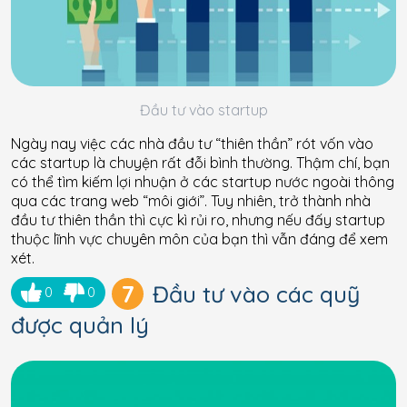
Đầu tư vào startup
Ngày nay việc các nhà đầu tư “thiên thần” rót vốn vào
các startup là chuyện rất đỗi bình thường. Thậm chí, bạn
có thể tìm kiếm lợi nhuận ở các startup nước ngoài thông
qua các trang web “môi giới”. Tuy nhiên, trở thành nhà
đầu tư thiên thần thì cực kì rủi ro, nhưng nếu đấy startup
thuộc lĩnh vực chuyên môn của bạn thì vẫn đáng để xem
xét.
7
Đầu tư vào các quỹ
0
0
được quản lý