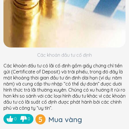
Các khoản đầu tư cố định
Các khoản đầu tư có lãi cố định gồm giấy chứng chỉ tiền
gửi (Certificate of Deposit) và trái phiếu, trong đó đây là
một khoảng thời gian đầu tư ấn định dài hạn (ví dụ: năm
năm) và cung cấp thu nhập “có thể dự đoán” được dưới
hình thức trả lãi thường xuyên. Chúng có xu hướng ít rủi ro
hơn khi so sánh với các loại hình đầu tư khác vì các khoản
đầu tư có lãi suất cố định được phát hành bởi các chính
phủ và công ty “uy tín”.
5
Mua vàng
0
0