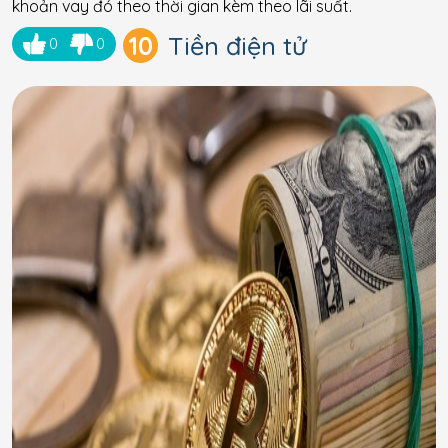
khoản vay đó theo thời gian kèm theo lãi suất.
10
Tiền điện tử
0
0