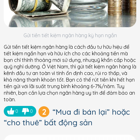
Gửi tiền tiết kiệm ngân hàng kỳ hạn ngắn
Gửi tiền tiết kiệm ngân hàng là cách đầu tư hữu hiệu để
tiết kiệm ngắn hạn và hữu ích cho các khoảng tiền mà
bạn chỉ thỉnh thoảng mới sử dụng, nhưquỹ khẩn cấp hoặc
quỹ nghỉ dưỡng. Ở Việt Nam, thì gửi tiết kiệm ngân hàng là
kênh đầu tư an toàn vì tính ổn định cao, rủi ro thấp, và
khả năng thanh khoản tốt. Bạn có thể rút tiền khi hết hạn
tiền gửi với lãi suất trung bình khoảng 6-7%/năm. Tuy
nhiên, bạn cần lựa chọn ngân hàng uy tín để đảm bảo an
toàn.
2
“Mua đi bán lại” hoặc
0
0
“cho thuê” bất động sản