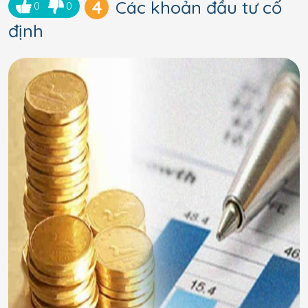
4
Các khoản đầu tư cố
0
0
định