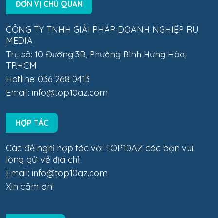
ĐƠN VỊ CHỦ QUẢN
CÔNG TY TNHH GIẢI PHÁP DOANH NGHIỆP RU
MEDIA
Trụ sở: 10 Đường 3B, Phường Bình Hưng Hòa,
TP.HCM
Hotline: 036 268 0413
Email:
info@top10az.com
HỢP TÁC
Các đề nghị hợp tác với TOP10AZ các bạn vui
lòng gửi về địa chỉ:
Email:
info@top10az.com
Xin cảm ơn!