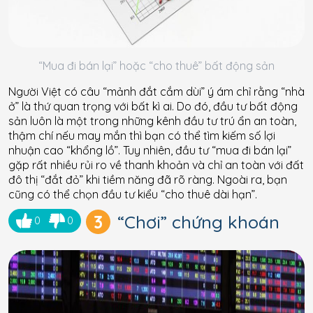
“Mua đi bán lại” hoặc “cho thuê” bất động sản
Người Việt có câu “mảnh đắt cắm dùi” ý ám chỉ rằng “nhà
ở” là thứ quan trọng với bất kì ai. Do đó, đầu tư bất động
sản luôn là một trong những kênh đầu tư trú ẩn an toàn,
thậm chí nếu may mắn thì bạn có thể tìm kiếm số lợi
nhuận cao “khổng lồ”. Tuy nhiên, đầu tư “mua đi bán lại”
gặp rất nhiều rủi ro về thanh khoản và chỉ an toàn với đất
đô thị “đắt đỏ” khi tiềm năng đã rõ ràng. Ngoài ra, bạn
cũng có thể chọn đầu tư kiểu “cho thuê dài hạn”.
3
“Chơi” chứng khoán
0
0