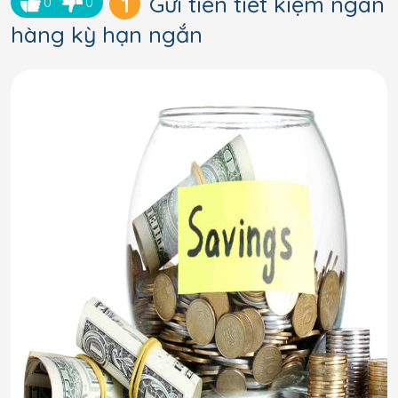
1
Gửi tiền tiết kiệm ngân
0
0
hàng kỳ hạn ngắn