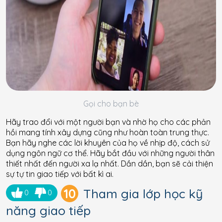
Gọi cho bạn bè
Hãy trao đổi với một người bạn và nhờ họ cho các phản
hồi mang tính xây dựng cũng như hoàn toàn trung thực.
Bạn hãy nghe các lời khuyên của họ về nhịp độ, cách sử
dụng ngôn ngữ cơ thể. Hãy bắt đầu với những người thân
thiết nhất đến người xa lạ nhất. Dần dần, bạn sẽ cải thiện
sự tự tin giao tiếp với bất kì ai.
10
Tham gia lớp học kỹ
0
0
năng giao tiếp