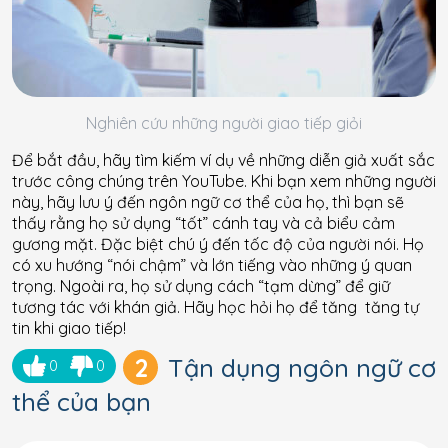
Nghiên cứu những người giao tiếp giỏi
Để bắt đầu, hãy tìm kiếm ví dụ về những diễn giả xuất sắc
trước công chúng trên YouTube. Khi bạn xem những người
này, hãy lưu ý đến ngôn ngữ cơ thể của họ, thì bạn sẽ
thấy rằng họ sử dụng “tốt” cánh tay và cả biểu cảm
gương mặt. Đặc biệt chú ý đến tốc độ của người nói. Họ
có xu hướng “nói chậm” và lớn tiếng vào những ý quan
trọng. Ngoài ra, họ sử dụng cách “tạm dừng” để giữ
tương tác với khán giả. Hãy học hỏi họ để tăng tăng tự
tin khi giao tiếp!
2
Tận dụng ngôn ngữ cơ
0
0
thể của bạn