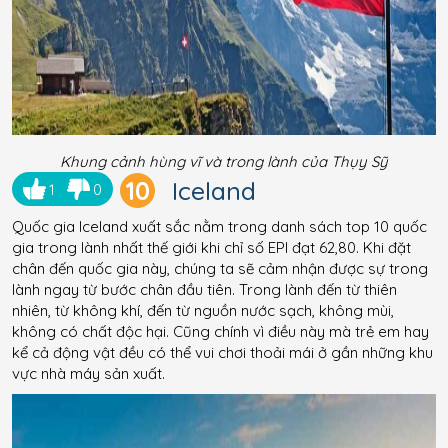
Khung cảnh hùng vĩ và trong lành của Thụy Sỹ
10
Iceland
1
0
Quốc gia Iceland xuất sắc nằm trong danh sách top 10 quốc
gia trong lành nhất thế giới khi chỉ số EPI đạt 62,80. Khi đặt
chân đến quốc gia này, chúng ta sẽ cảm nhận được sự trong
lành ngay từ bước chân đầu tiên. Trong lành đến từ thiên
nhiên, từ không khí, đến từ nguồn nước sạch, không mùi,
không có chất độc hại. Cũng chính vì điều này mà trẻ em hay
kể cả động vật đều có thể vui chơi thoải mái ở gần những khu
vực nhà máy sản xuất.