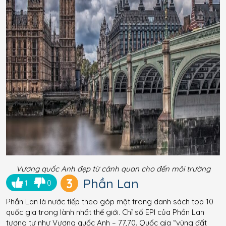
Vương quốc Anh đẹp từ cảnh quan cho đến môi trường
3
Phần Lan
1
0
Phần Lan là nước tiếp theo góp mặt trong danh sách top 10
quốc gia trong lành nhất thế giới. Chỉ số EPI của Phần Lan
tương tự như Vương quốc Anh – 77,70. Quốc gia “vùng đất