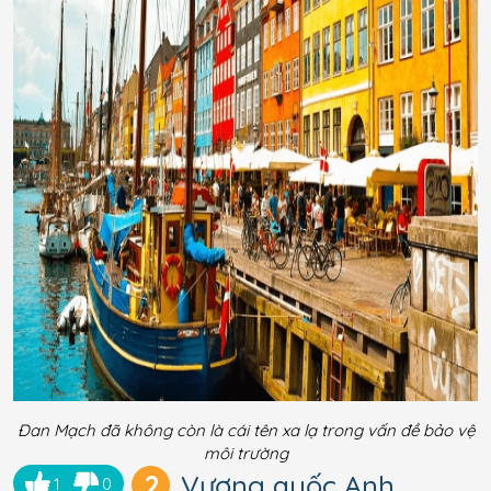
Đan Mạch đã không còn là cái tên xa lạ trong vấn đề bảo vệ
môi trường
2
Vương quốc Anh
1
0