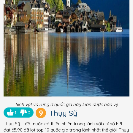
Sinh vật và rừng ở quốc gia này luôn được bảo vệ
9
Thụy Sỹ
1
0
Thụy Sỹ – đất nước có thiên nhiên trong lành với chỉ số EPI
đạt 65,90 đã lọt top 10 quốc gia trong lành nhất thế giới. Thụy