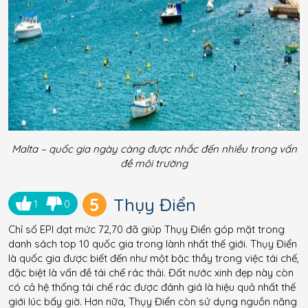
Malta – quốc gia ngày càng được nhắc đến nhiều trong vấn
đề môi trường
5
Thụy Điển
1
0
Chỉ số EPI đạt mức 72,70 đã giúp Thụy Điển góp mặt trong
danh sách top 10 quốc gia trong lành nhất thế giới. Thụy Điển
là quốc gia được biết đến như một bậc thầy trong việc tái chế,
đặc biệt là vấn đề tái chế rác thải. Đất nước xinh đẹp này còn
có cả hệ thống tái chế rác được đánh giá là hiệu quả nhất thế
giới lúc bấy giờ. Hơn nữa, Thụy Điển còn sử dụng nguồn năng