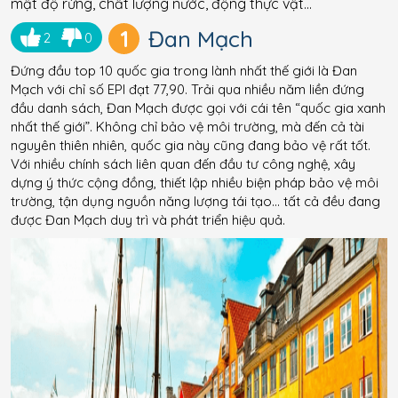
mật độ rừng, chất lượng nước, động thực vật…
1
Đan Mạch
2
0
Đứng đầu top 10 quốc gia trong lành nhất thế giới là Đan
Mạch với chỉ số EPI đạt 77,90. Trải qua nhiều năm liền đứng
đầu danh sách, Đan Mạch được gọi với cái tên “quốc gia xanh
nhất thế giới”. Không chỉ bảo vệ môi trường, mà đến cả tài
nguyên thiên nhiên, quốc gia này cũng đang bảo vệ rất tốt.
Với nhiều chính sách liên quan đến đầu tư công nghệ, xây
dựng ý thức cộng đồng, thiết lập nhiều biện pháp bảo vệ môi
trường, tận dụng nguồn năng lượng tái tạo… tất cả đều đang
được Đan Mạch duy trì và phát triển hiệu quả.