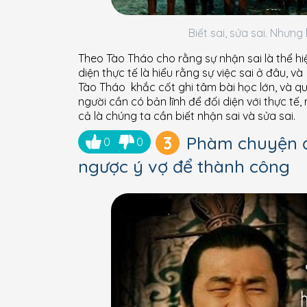
Biết sai, sửa sai. Nhưn
Theo Tào Tháo cho rằng sự nhận sai là thể hi
diện thực tế là hiểu rằng sự việc sai ở đâu, 
Tào Tháo khắc cốt ghi tâm bài học lớn, và qu
người cần có bản lĩnh để đối diện với thực tế
cả là chúng ta cần biết nhận sai và sửa sai.
3
Phàm chuyện đạ
0
0
ngược ý vợ để thành công