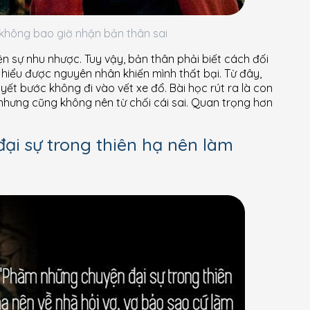
g không bao giờ nhận bản thân sai
ện sự nhu nhược. Tuy vậy, bản thân phải biết cách đối
và hiểu được nguyên nhân khiến mình thất bại. Từ đây,
yết bước không đi vào vết xe đổ. Bài học rút ra là con
, nhưng cũng không nên từ chối cái sai. Quan trọng hơn
i sự trong thiên hạ nên làm