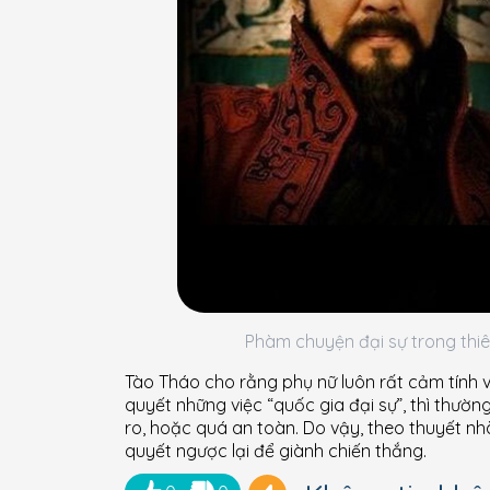
Phàm chuyện đại sự trong thi
Tào Tháo cho rằng phụ nữ luôn rất cảm tính 
quyết những việc “quốc gia đại sự”, thì thườ
ro, hoặc quá an toàn. Do vậy, theo thuyết n
quyết ngược lại để giành chiến thắng.