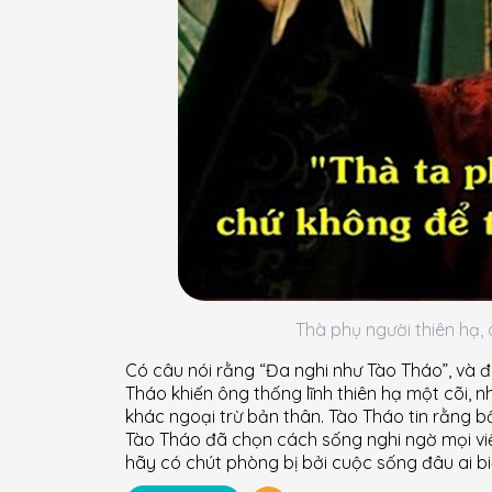
Thà phụ người thiên hạ,
Có câu nói rằng “Đa nghi như Tào Tháo”, và đ
Tháo khiến ông thống lĩnh thiên hạ một cõi, 
khác ngoại trừ bản thân. Tào Tháo tin rằng bấ
Tào Tháo đã chọn cách sống nghi ngờ mọi việc
hãy có chút phòng bị bởi cuộc sống đâu ai bi