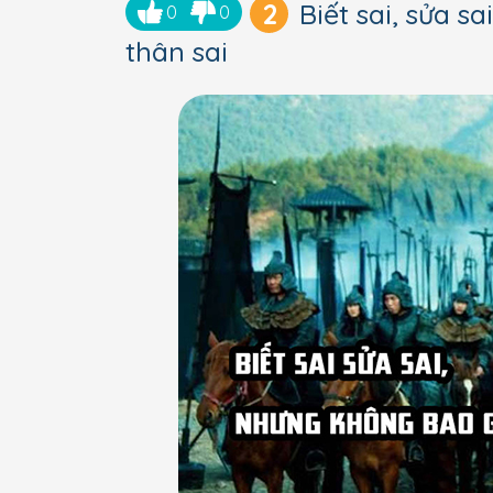
2
Biết sai, sửa 
0
0
thân sai