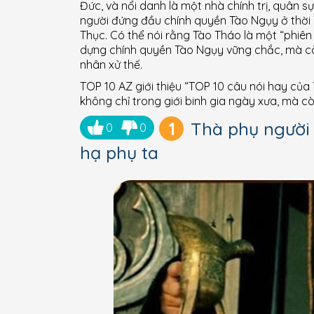
Đức, và nổi danh là một nhà chính trị, quân s
người đứng đầu chính quyền Tào Ngụy ở thời T
Thục. Có thể nói rằng Tào Tháo là một “phiê
dựng chính quyền Tào Ngụy vững chắc, mà còn
nhân xử thế.
TOP 10 AZ giới thiệu “TOP 10 câu nói hay của 
không chỉ trong giới binh gia ngày xưa, mà 
1
Thà phụ người 
0
0
hạ phụ ta