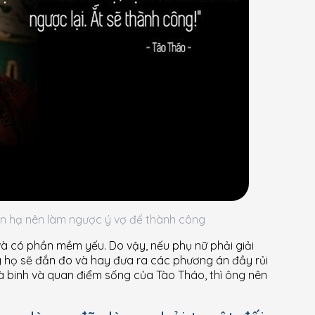
ên hạ nên làm ngược ý vợ để thành công
và có phần mềm yếu. Do vậy, nếu phụ nữ phải giải
ng họ sẽ đắn đo và hay đưa ra các phương án đầy rủi
hà binh và quan điểm sống của Tào Tháo, thì ông nên