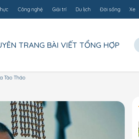
thực
Công nghệ
Giải trí
Du lịch
Đời sống
Xe
UYÊN TRANG
BÀI VIẾT TỔNG HỢP
ủa Tào Tháo