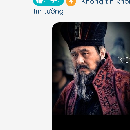
4
Không tin khôn
0
0
tin tưởng