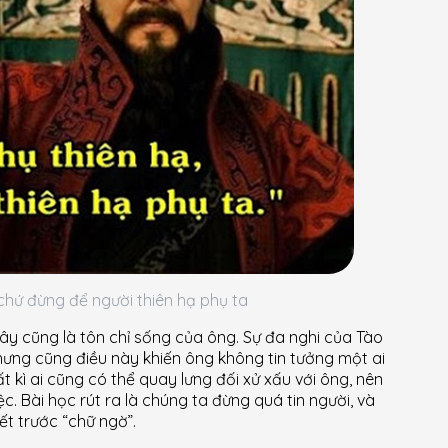
 chứ đừng để người thiên hạ phụ ta
ây cũng là tôn chỉ sống của ông. Sự đa nghi của Tào
nhưng cũng điều này khiến ông không tin tưởng một ai
t kì ai cũng có thể quay lưng đối xử xấu với ông, nên
. Bài học rút ra là chúng ta đừng quá tin người, và
ết trước “chữ ngờ”.