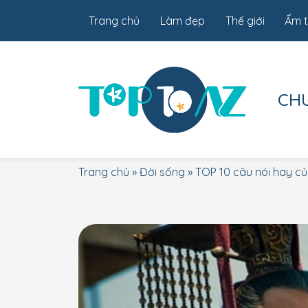
Trang chủ
Làm đẹp
Thế giới
Ẩm 
CH
Trang chủ
»
Đời sống
»
TOP 10 câu nói hay c