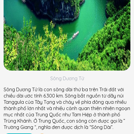
Sông Dương Tử
Sông Dương Tử là con sông dài thứ ba trên Trái đất với
chiều dài ước tính 6.300 km. Sông bắt nguồn từ dãy núi
Tanggula của Tây Tạng và chảy về phía đông qua nhiều
thành phố lớn nhất và nhiều cảnh quan thiên nhiên ngoạn
mục nhất của Trung Quốc như Tam Hiệp ở thành phố
Trùng Khánh. Ở Trung Quốc, con sông còn được gọi là ”
Trường Giang “, nghĩa đen được dịch là “Sông Dài”.