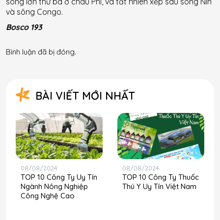
sông lớn thứ ba ở châu Phi, và tất nhiên xếp sau sông Nin
và sông Congo.
Bosco 193
Bình luận đã bị đóng.
BÀI VIẾT MỚI NHẤT
08/08/2024
08/08/2024
TOP 10 Công Ty Uy Tín
TOP 10 Công Ty Thuốc
Ngành Nông Nghiệp
Thú Y Uy Tín Việt Nam
Công Nghệ Cao