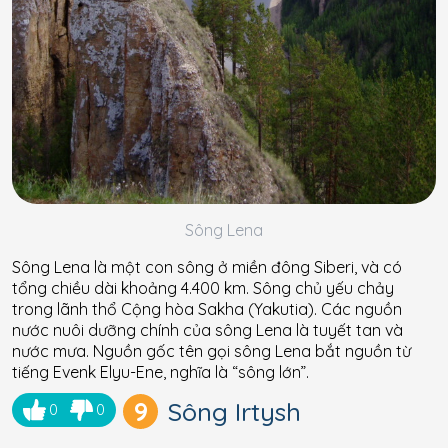
Sông Lena
Sông Lena là một con sông ở miền đông Siberi, và có
tổng chiều dài khoảng 4.400 km. Sông chủ yếu chảy
trong lãnh thổ Cộng hòa Sakha (Yakutia). Các nguồn
nước nuôi dưỡng chính của sông Lena là tuyết tan và
nước mưa. Nguồn gốc tên gọi sông Lena bắt nguồn từ
tiếng Evenk Elyu-Ene, nghĩa là “sông lớn”.
9
Sông Irtysh
0
0