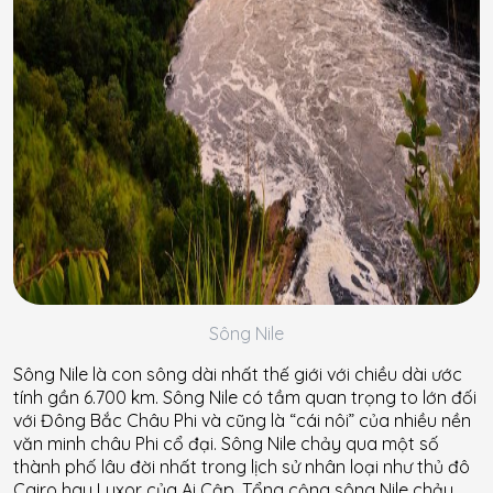
Sông Nile
Sông Nile là con sông dài nhất thế giới với chiều dài ước
tính gần 6.700 km. Sông Nile có tầm quan trọng to lớn đối
với Đông Bắc Châu Phi và cũng là “cái nôi” của nhiều nền
văn minh châu Phi cổ đại. Sông Nile chảy qua một số
thành phố lâu đời nhất trong lịch sử nhân loại như thủ đô
Cairo hay Luxor của Ai Cập. Tổng cộng sông Nile chảy