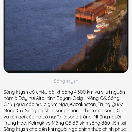
Sông Irtysh
Sông Irtysh có chiều dài khoảng 4.300 km và vị trí nguồn
nằm ở Dãy núi Altai, tỉnh Bayan-Oelgii, Mông Cổ. Sông
Chảy qua các nước gồm Nga, Kazakhstan, Trung Quốc,
Mông Cổ. Sông Irtysh là sông nhánh chính của sông Obi,
và tên gọi của nó có nghĩa là sông trắng. Những người
Trung Hoa, Kalmyk và Mông Cổ đã sinh sống đầu tiên tại
Sông Irtysh cho đến khi người Nga chính thức chinh phục