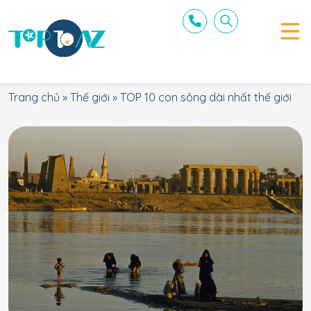
Trang chủ
»
Thế giới
»
TOP 10 con sông dài nhất thế giới