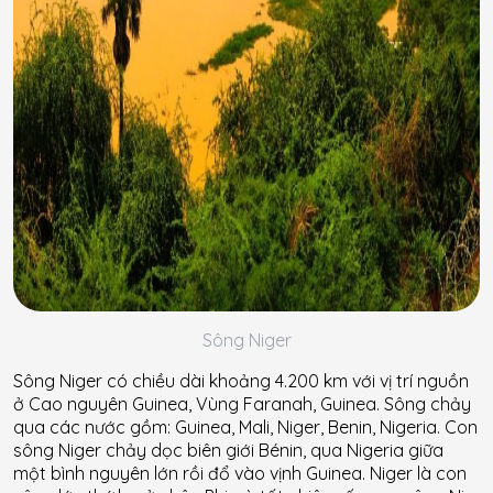
Sông Niger
Sông Niger có chiều dài khoảng 4.200 km với vị trí nguồn
ở Cao nguyên Guinea, Vùng Faranah, Guinea. Sông chảy
qua các nước gồm: Guinea, Mali, Niger, Benin, Nigeria. Con
sông Niger chảy dọc biên giới Bénin, qua Nigeria giữa
một bình nguyên lớn rồi đổ vào vịnh Guinea. Niger là con