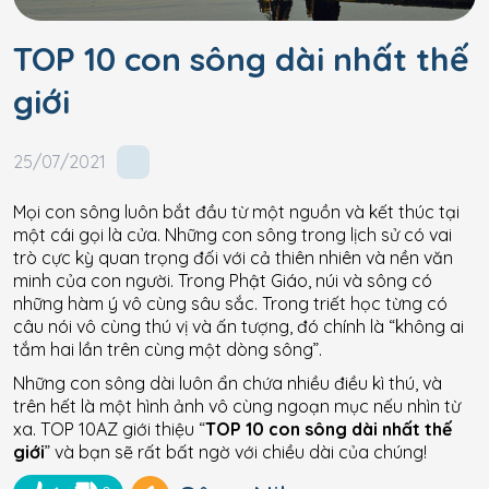
TOP 10 con sông dài nhất thế
giới
25/07/2021
Mọi con sông luôn bắt đầu từ một nguồn và kết thúc tại
một cái gọi là cửa. Những con sông trong lịch sử có vai
trò cực kỳ quan trọng đối với cả thiên nhiên và nền văn
minh của con người. Trong Phật Giáo, núi và sông có
những hàm ý vô cùng sâu sắc. Trong triết học từng có
câu nói vô cùng thú vị và ấn tượng, đó chính là “không ai
tắm hai lần trên cùng một dòng sông”.
Những con sông dài luôn ẩn chứa nhiều điều kì thú, và
trên hết là một hình ảnh vô cùng ngoạn mục nếu nhìn từ
xa. TOP 10AZ giới thiệu “
TOP 10 con sông dài nhất thế
giới
” và bạn sẽ rất bất ngờ với chiều dài của chúng!