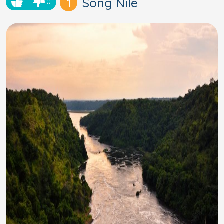
1
Sông Nile
1
0