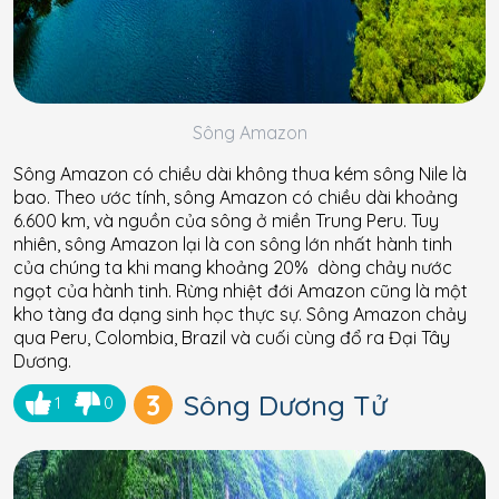
Sông Amazon
Sông Amazon có chiều dài không thua kém sông Nile là
bao. Theo ước tính, sông Amazon có chiều dài khoảng
6.600 km, và nguồn của sông ở miền Trung Peru. Tuy
nhiên, sông Amazon lại là con sông lớn nhất hành tinh
của chúng ta khi mang khoảng 20% ​​ dòng chảy nước
ngọt của hành tinh. Rừng nhiệt đới Amazon cũng là một
kho tàng đa dạng sinh học thực sự. Sông Amazon chảy
qua Peru, Colombia, Brazil và cuối cùng đổ ra Đại Tây
Dương.
3
Sông Dương Tử
1
0