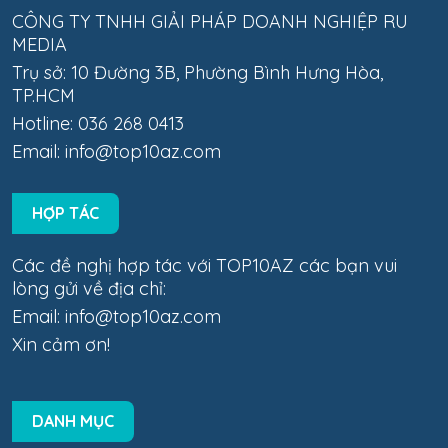
CÔNG TY TNHH GIẢI PHÁP DOANH NGHIỆP RU
MEDIA
Trụ sở: 10 Đường 3B, Phường Bình Hưng Hòa,
TP.HCM
Hotline: 036 268 0413
Email:
info@top10az.com
HỢP TÁC
Các đề nghị hợp tác với TOP10AZ các bạn vui
lòng gửi về địa chỉ:
Email:
info@top10az.com
Xin cảm ơn!
DANH MỤC