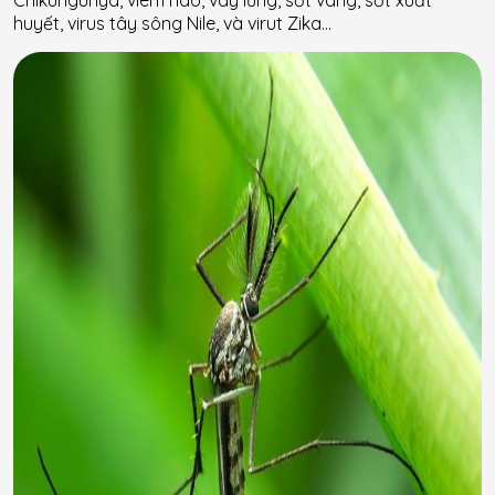
huyết, virus tây sông Nile, và virut Zika…