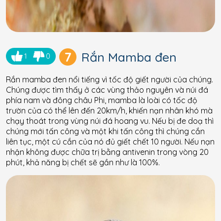
7
Rắn Mamba đen
1
0
Rắn mamba đen nổi tiếng vì tốc độ giết người của chúng.
Chúng được tìm thấy ở các vùng thảo nguyên và núi đá
phía nam và đông châu Phi, mamba là loài có tốc độ
trườn của có thể lên đến 20km/h, khiến nạn nhân khó mà
chạy thoát trong vùng núi đá hoang vu. Nếu bị đe doạ thì
chúng mới tấn công và một khi tấn công thì chúng cắn
liên tục, một cú cắn của nó đủ giết chết 10 người. Nếu nạn
nhận không được chữa trị bằng antivenin trong vòng 20
phút, khả năng bị chết sẽ gần như là 100%.