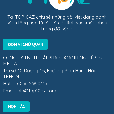
Tại TOP10AZ chia sẻ những bài viết dạng danh
sách tổng hợp từ tất cả các lĩnh vực khác nhau
trong đời sống.
ĐƠN VỊ CHỦ QUẢN
CÔNG TY TNHH GIẢI PHÁP DOANH NGHIỆP RU
MEDIA
Trụ sở: 10 Đường 3B, Phường Bình Hưng Hòa,
TP.HCM
Hotline: 036 268 0413
Email:
info@top10az.com
HỢP TÁC