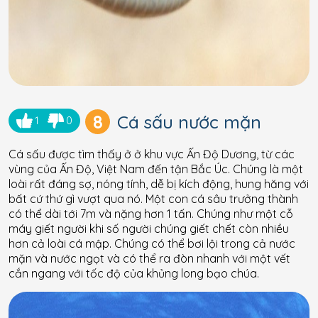
8
Cá sấu nước mặn
1
0
Cá sấu được tìm thấy ở ở khu vực Ấn Độ Dương, từ các
vùng của Ấn Độ, Việt Nam đến tận Bắc Úc. Chúng là một
loài rất đáng sợ, nóng tính, dễ bị kích động, hung hăng với
bất cứ thứ gì vượt qua nó. Một con cá sâu trưởng thành
có thể dài tới 7m và nặng hơn 1 tấn. Chúng như một cỗ
máy giết người khi số người chúng giết chết còn nhiều
hơn cả loài cá mập. Chúng có thể bơi lội trong cả nước
mặn và nước ngọt và có thể ra đòn nhanh với một vết
cắn ngang với tốc độ của khủng long bạo chúa.