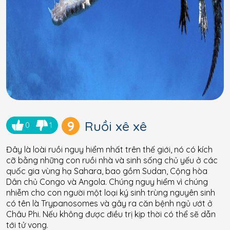
9
Ruồi xê xê
0
1
Đây là loài ruồi nguy hiểm nhất trên thế giới, nó có kích
cỡ bằng những con ruồi nhà và sinh sống chủ yếu ở các
quốc gia vùng hạ Sahara, bao gồm Sudan, Cộng hòa
Dân chủ Congo và Angola. Chúng nguy hiểm vì chúng
nhiễm cho con người một loại ký sinh trùng nguyên sinh
có tên là Trypanosomes và gây ra căn bệnh ngủ ướt ở
Châu Phi. Nếu không được điều trị kịp thời có thể sẽ dẫn
tới tử vong.