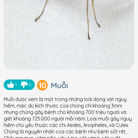
10
Muỗi
1
0
Muỗi được xem là một trong những loài động vật nguy
hiểm, mặc dù kích thước của chúng chỉ khoảng 3mm
nhưng chúng gây bệnh cho khoảng 700 triệu người và
giết khoảng 725.000 người mỗi năm. Loài muỗi gây nguy
hiểm chủ yếu thuộc các chi Aedes, Anopheles, và Culex.
Chúng là nguyên nhân của các bệnh như bệnh sốt rét,
Chikungunya, viêm não, vây lưng, sốt vàng, sốt xuất