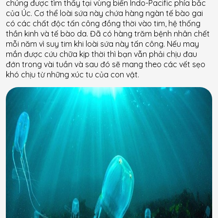
chúng được tìm thấy tại vùng biển Indo-Pacific phía bắc
của Úc. Cơ thể loài sứa này chứa hàng ngàn tế bào gai
có các chất độc tấn công đồng thời vào tim, hệ thống
thần kinh và tế bào da. Đã có hàng trăm bệnh nhân chết
mỗi năm vì suy tim khi loài sứa này tấn công. Nếu may
mắn được cứu chữa kịp thời thì bạn vẫn phải chịu đau
đớn trong vài tuần và sau đó sẽ mang theo các vết sẹo
khó chịu từ những xúc tu của con vật.