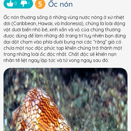
5
Ốc nón
0
1
Ốc nón thường sống ở những vùng nước nóng ở xứ nhiệt
đới (Caribbean, Hawaii, và Indonesia), chúng là loài động
vật dưới biển nhỏ bé, xinh xắn và vỏ của chúng thường
được dùng để làm những đồ trang trí tuy nhiên bạn đừng
dại dột chạm vào phía dưới bụng nơi các “răng” giả có
chứa một nọc độc phức tạp khiến chúng trở thành một
trong những loài ốc độc nhất. Chất độc sẽ khiến nạn
nhân tê liệt ngay lập tức và tử vong ngay sau đó.