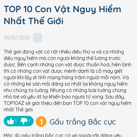
TOP 10 Con Vật Nguy Hiểm
Nhất Thế Giới
05/07/2021
Thế giới động vật có rất nhiều điều thú vị và cả những
điều nguy hiểm mà con người không thể lường trước
được. Bên cạnh những con vật được thuần hoá, hiền lành
thì có những con vật được mệnh danh là cỗ máy giết
người khi lấy đi tính mạng hàng trăm người mỗi năm. Và
có những kẻ săn mồi đáng sợ nhất lại không nguy hiểm
như chúng ta tưởng. Nhưng có những loài tưởng chừng
nhỏ bé và yếu ớt lại khiến bao người tử vong. Sau đây,
TOP10AZ sẽ giới thiệu đến bạn TOP 10 con vật nguy hiểm
nhất Thế giới.
1
Gấu trắng Bắc cực
1
1
Mặc dù gấu trắng bắc cực có vẻ ngoài rất đáng yêu