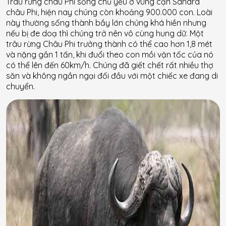
Trâu rừng châu Phi sống chủ yếu ở vùng cận Sahara
châu Phi, hiện nay chúng còn khoảng 900.000 con. Loài
này thường sống thành bầy lớn chúng khá hiền nhưng
nếu bị đe doạ thì chúng trở nên vô cùng hung dữ. Một
trâu rừng Châu Phi trưởng thành có thể cao hơn 1,8 mét
và nặng gần 1 tấn, khi đuổi theo con mồi vận tốc của nó
có thể lên đến 60km/h. Chúng đã giết chết rất nhiều thợ
săn và không ngần ngại đối đầu với một chiếc xe đang di
chuyển.