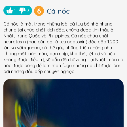
6
Cá nóc
1
0
Cá nóc là một trong những loài cá tuy bé nhỏ nhưng
chúng tại chứa chất kịch độc, chúng được tìm thấy ở
Nhật, Trung Quốc và Philippines. Cá nóc chứa chất
neurotoxin (hay còn gọi là tetrodotoxin) độc gấp 1.200
lần so với xyanua, có thể gây những triệu chứng như
chóng mặt, nôn mửa, loạn nhịp, khó thở, liệt cơ và nếu
không được điều trị, sẽ dẫn đến tử vong. Tại Nhật, món cá
nóc được dùng để làm món fugu nhưng nó chỉ được làm
bởi những đầu bếp chuyên nghiệp.