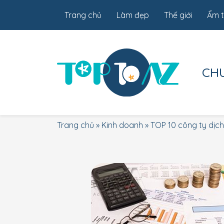
Trang chủ
Làm đẹp
Thế giới
Ẩm 
CH
Trang chủ
»
Kinh doanh
»
TOP 10 công ty dịch