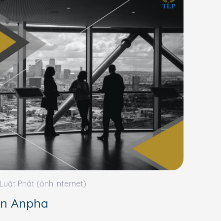
Luật Phát (ảnh internet)
án Anpha