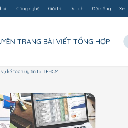
thực
Công nghệ
Giải trí
Du lịch
Đời sống
Xe
UYÊN TRANG
BÀI VIẾT TỔNG HỢP
 vụ kế toán uy tín tại TPHCM