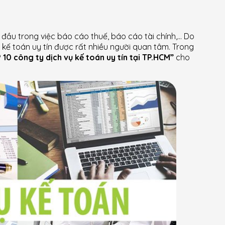
ầu trong việc báo cáo thuế, báo cáo tài chính,… Do
ụ kế toán uy tín được rất nhiều người quan tâm. Trong
10 công ty dịch vụ kế toán uy tín tại TP.HCM”
cho