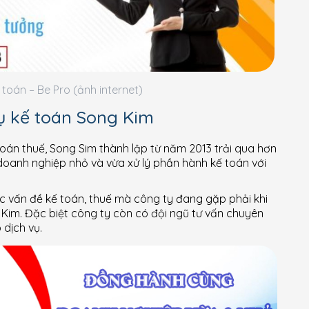
 toán – Be Pro (ảnh internet)
ụ kế toán Song Kim
 toán thuế, Song Sim thành lập từ năm 2013 trải qua hơn
doanh nghiệp nhỏ và vừa xử lý phần hành kế toán với
ác vấn đề kế toán, thuế mà công ty đang gặp phải khi
 Kim. Đặc biệt công ty còn có đội ngũ tư vấn chuyên
 dịch vụ.