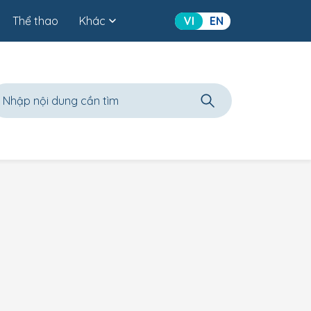
Thể thao
Khác
VI
EN