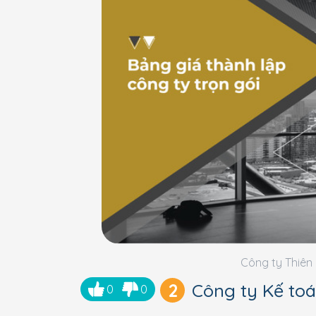
Công ty Thiên 
2
Công ty Kế to
0
0