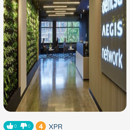
4
XPR
0
0