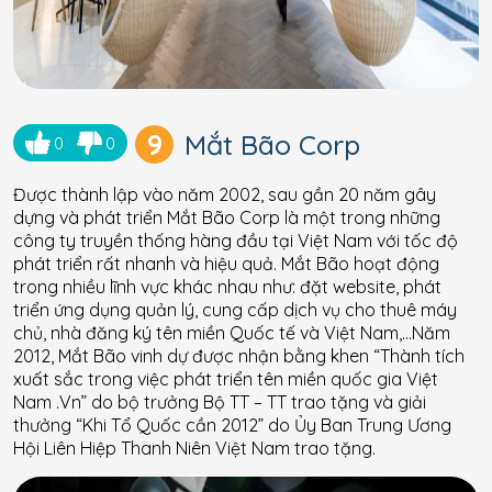
9
Mắt Bão Corp
0
0
Được thành lập vào năm 2002, sau gần 20 năm gây
dựng và phát triển Mắt Bão Corp là một trong những
công ty truyền thống hàng đầu tại Việt Nam với tốc độ
phát triển rất nhanh và hiệu quả. Mắt Bão hoạt động
trong nhiều lĩnh vực khác nhau như: đặt website, phát
triển ứng dụng quản lý, cung cấp dịch vụ cho thuê máy
chủ, nhà đăng ký tên miền Quốc tế và Việt Nam,…Năm
2012, Mắt Bão vinh dự được nhận bằng khen “Thành tích
xuất sắc trong việc phát triển tên miền quốc gia Việt
Nam .Vn” do bộ trưởng Bộ TT – TT trao tặng và giải
thưởng “Khi Tổ Quốc cần 2012” do Ủy Ban Trung Ương
Hội Liên Hiệp Thanh Niên Việt Nam trao tặng.