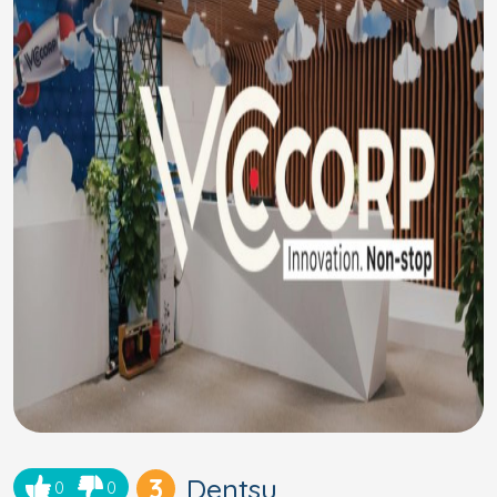
3
Dentsu
0
0