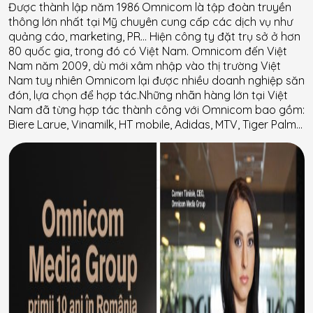
Được thành lập năm 1986 Omnicom là tập đoàn truyền
thông lớn nhất tại Mỹ chuyên cung cấp các dịch vụ như
quảng cáo, marketing, PR… Hiện công ty đặt trụ sở ở hơn
80 quốc gia, trong đó có Việt Nam. Omnicom đến Việt
Nam năm 2009, dù mới xâm nhập vào thị trường Việt
Nam tuy nhiên Omnicom lại được nhiều doanh nghiệp săn
đón, lựa chọn để hợp tác.Những nhãn hàng lớn tại Việt
Nam đã từng hợp tác thành công với Omnicom bao gồm:
Biere Larue, Vinamilk, HT mobile, Adidas, MTV, Tiger Palm…