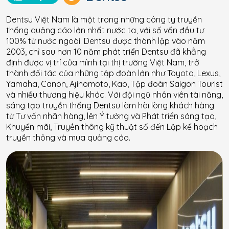
Dentsu Việt Nam là một trong những công ty truyền
thống quảng cáo lớn nhất nước ta, với số vốn đầu tư
100% từ nước ngoài. Dentsu được thành lập vào năm
2003, chỉ sau hơn 10 năm phát triển Dentsu đã khẳng
định được vị trí của mình tại thị trường Việt Nam, trở
thành đối tác của những tập đoàn lớn như Toyota, Lexus,
Yamaha, Canon, Ajinomoto, Kao, Tập đoàn Saigon Tourist
và nhiều thương hiệu khác. Với đội ngũ nhân viên tài năng,
sáng tạo truyền thống Dentsu làm hài lòng khách hàng
từ Tư vấn nhãn hàng, lên Ý tưởng và Phát triển sáng tạo,
Khuyến mãi, Truyền thông kỹ thuật số đến Lập kế hoạch
truyền thông và mua quảng cáo.