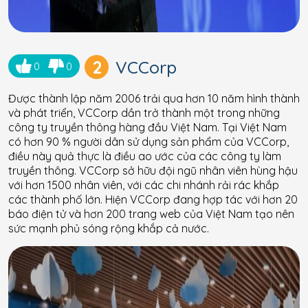
2
VCCorp
0
0
Được thành lập năm 2006 trải qua hơn 10 năm hình thành
và phát triển, VCCorp dần trở thành một trong những
công ty truyền thông hàng đầu Việt Nam. Tại Việt Nam
có hơn 90 % người dân sử dụng sản phẩm của VCCorp,
điều này quả thực là điều ao ước của các công ty làm
truyền thông. VCCorp sở hữu đội ngũ nhân viên hùng hậu
với hơn 1500 nhân viên, với các chi nhánh rải rác khắp
các thành phố lớn. Hiện VCCorp đang hợp tác với hơn 20
báo điện tử và hơn 200 trang web của Việt Nam tạo nên
sức mạnh phủ sóng rộng khắp cả nước.