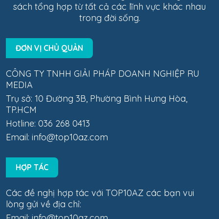
sách tổng hợp từ tất cả các lĩnh vực khác nhau
trong đời sống.
ĐƠN VỊ CHỦ QUẢN
CÔNG TY TNHH GIẢI PHÁP DOANH NGHIỆP RU
MEDIA
Trụ sở: 10 Đường 3B, Phường Bình Hưng Hòa,
TP.HCM
Hotline: 036 268 0413
Email:
info@top10az.com
HỢP TÁC
Các đề nghị hợp tác với TOP10AZ các bạn vui
lòng gửi về địa chỉ:
Email:
info@top10az.com