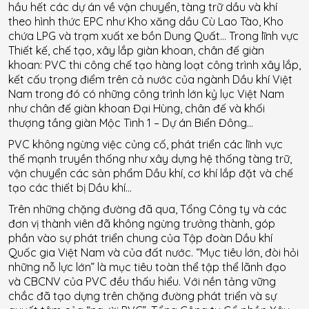
hầu hết các dự án về vận chuyển, tàng trữ dầu và khí
theo hình thức EPC như Kho xăng dầu Cù Lao Tào, Kho
chứa LPG và trạm xuất xe bồn Dung Quất… Trong lĩnh vực
Thiết kế, chế tạo, xây lắp giàn khoan, chân đế giàn
khoan: PVC thi công chế tạo hàng loạt công trình xây lắp,
kết cấu trọng điểm trên cả nước của ngành Dầu khí Việt
Nam trong đó có những công trình lớn kỷ lục Việt Nam
như chân đế giàn khoan Đại Hùng, chân đế và khối
thượng tầng giàn Mộc Tinh 1 – Dự án Biển Đông…
PVC không ngừng việc củng cố, phát triển các lĩnh vực
thế mạnh truyền thống như xây dựng hệ thống tàng trữ,
vận chuyển các sản phẩm Dầu khí, cơ khí lắp đặt và chế
tạo các thiết bị Dầu khí…
Trên những chặng đường đã qua, Tổng Công ty và các
đơn vị thành viên đã không ngừng trưởng thành, góp
phần vào sự phát triển chung của Tập đoàn Dầu khí
Quốc gia Việt Nam và của đất nước. “Mục tiêu lớn, đòi hỏi
những nỗ lực lớn” là mục tiêu toàn thể tập thể lãnh đạo
và CBCNV của PVC đều thấu hiểu. Với nền tảng vững
chắc đã tạo dựng trên chặng đường phát triển và sự