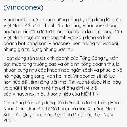
(Vinaconex)
Vinaconex là một trong những công ty xây dựng lớn của
Việt Nam. Kể từ khi thành lập đến nay Vinaconexkhông
ngừng phấn đấu để trở thành tập đoàn kinh tế hàng đầu
Việt Nam hoạt động trong lĩnh vực xây dựng và kinh
doanh bất động sản. Vinaconex luôn hướng tới việc xây
những giá trị, dựng những ước mơ.
Hoạt động sản xuất kinh doanh của Tổng Công ty luôn
đạt mức tăng trưởng cao và ổn định, tổng doanh thu, lợi
nhuận cũng như các khoản nộp ngân sách và phúc lợi xã
hội ngày càng tăng. Vận hội mới, Vinaconex sẽ nỗ lực
hơn nữa để tiềm năng trên mọi lĩnh vực sẽ được khơi dậy
và phát triển mạnh mẽ hơn, khẳng định vị thế
của Vinaconex, một thương hiệu của NIỀM TIN.
Các công trình xây dựng tiêu biểu: khu đô thị Trung Hòa –
Nhân Chính, khu đô thị Mỗ Lao, nhà máy Xi măng Nghi
Sơn, cầu Quý Cao, thủy điện Cửa Đạt, thủy điện Ngòi
Phát…