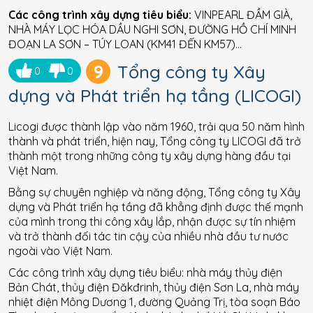
Các công trình xây dựng tiêu biểu:
VINPEARL ĐẦM GIÀ,
NHÀ MÁY LỌC HÓA DẦU NGHI SƠN, ĐƯỜNG HỒ CHÍ MINH
ĐOẠN LA SƠN – TÚY LOAN (KM41 ĐẾN KM57)…
9
Tổng công ty Xây
0
0
dựng và Phát triển hạ tầng (LICOGI)
Licogi được thành lập vào năm 1960, trải qua 50 năm hình
thành và phát triển, hiện nay, Tổng công ty LICOGI đã trở
thành một trong những công ty xây dựng hàng đầu tại
Việt Nam.
Bằng sự chuyên nghiệp và năng động, Tổng công ty Xây
dựng và Phát triển hạ tầng đã khẳng định được thế mạnh
của mình trong thi công xây lắp, nhận được sự tín nhiệm
và trở thành đối tác tin cậy của nhiều nhà đầu tư nước
ngoài vào Việt Nam.
Các công trình xây dựng tiêu biểu: nhà máy thủy điện
Bản Chát, thủy điện Đăkđrinh, thủy điện Sơn La, nhà máy
nhiệt điện Mông Dương 1, đường Quảng Trị, tòa soạn Báo