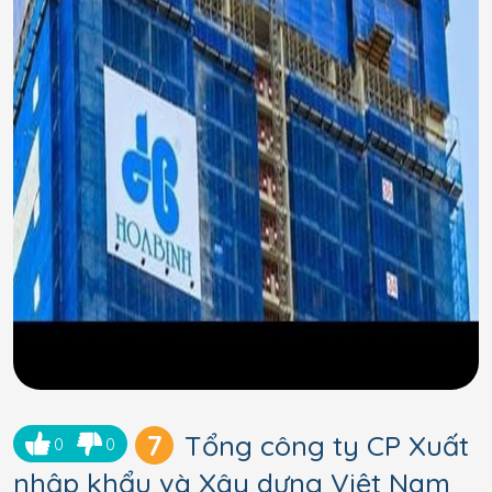
7
Tổng công ty CP Xuất
0
0
nhập khẩu và Xây dựng Việt Nam