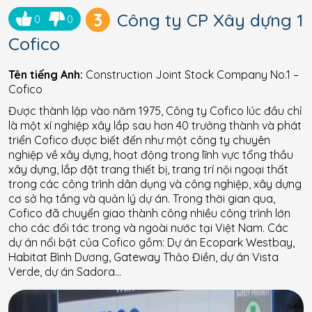
3
Công ty CP Xây dựng 1
0
0
Cofico
Tên tiếng Anh:
Construction Joint Stock Company No.1 –
Cofico
Được thành lập vào năm 1975, Công ty Cofico lúc đầu chỉ
là một xí nghiệp xây lắp sau hơn 40 trưởng thành và phát
triển Cofico được biết đến như một công ty chuyên
nghiệp về xây dựng, hoạt động trong lĩnh vực tổng thầu
xây dựng, lắp đặt trang thiết bị, trang trí nội ngoại thất
trong các công trình dân dụng và công nghiệp, xây dựng
cơ sở hạ tầng và quản lý dự án. Trong thời gian qua,
Cofico đã chuyển giao thành công nhiều công trình lớn
cho các đối tác trong và ngoài nước tại Việt Nam. Các
dự án nổi bật của Cofico gồm: Dự án Ecopark Westbay,
Habitat Bình Dương, Gateway Thảo Điền, dự án Vista
Verde, dự án Sadora…