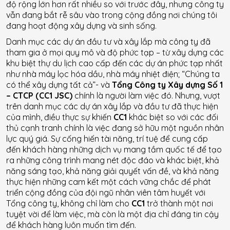
độ rộng lớn hơn rất nhiều so với trước đây, nhưng công ty
vẫn đang bắt rễ sâu vào trong cộng đồng nơi chúng tôi
đang hoạt động xây dựng và sinh sống.
Danh mục các dự án đầu tư và xây lắp mà công ty đã
tham gia ở mọi quy mô và độ phức tạp – từ xây dựng các
khu biệt thự du lịch cao cấp đến các dự án phức tạp nhất
như nhà máy lọc hóa dầu, nhà máy nhiệt điện; “Chúng ta
có thể xây dựng tất cả”- và
Tổng Công ty Xây dựng Số 1
– CTCP (CC1 JSC)
chính là người làm việc đó. Nhưng, vượt
trên danh mục các dự án xây lắp và đầu tư đã thực hiện
của mình, điều thực sự khiến
CC1
khác biệt so với các đối
thủ cạnh tranh chính là việc đang sở hữu một nguồn nhân
lực quý giá. Sự cống hiến tài năng, trí tuệ để cung cấp
đến khách hàng những dịch vụ mang tầm quốc tế để tạo
ra những công trình mang nét độc đáo và khác biệt, khả
năng sáng tạo, khả năng giải quyết vấn đề, và khả năng
thực hiện những cam kết một cách vững chắc để phát
triển cộng đồng của đội ngũ nhân viên tâm huyết với
Tổng công ty, không chỉ làm cho
CC1
trở thành một nơi
tuyệt vời để làm việc, mà còn là một địa chỉ đáng tin cậy
để khách hàng luôn muốn tìm đến.