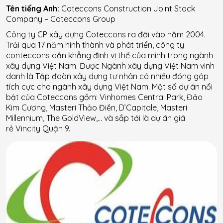
Tên tiếng Anh:
Coteccons Construction Joint Stock
Company – Coteccons Group
Công ty CP xây dựng Coteccons ra đời vào năm 2004.
Trải qua 17 năm hình thành và phát triển, công ty
conteccons dần khẳng định vị thế của mình trong ngành
xây dựng Việt Nam. Được Ngành xây dựng Việt Nam vinh
danh là Tập đoàn xây dựng tư nhân có nhiều đóng góp
tích cực cho ngành xây dựng Việt Nam. Một số dự án nổi
bật của Coteccons gồm: Vinhomes Central Park, Đảo
Kim Cương, Masteri Thảo Điền, D’Capitale, Masteri
Millennium, The GoldView,… và sắp tới là dự án giá
rẻ Vincity Quận 9.