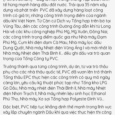
tế hùng mạnh hàng đầu đất nước. Trải qua 35 năm xây
dựng và phát triển PVC đã xây dựng hàng loạt công
trình có giá trị, những công trình trọng điểm của ngành
dầu khí Việt Nam. Từ Căn cứ Dịch vụ Tổng hợp trên bờ tại
Vũng Tàu, đến các công trình Đường ống dẫn khí từ Long
Hải về các khu công nghiệp Phú Mỹ, Mỹ Xuân, Đồng Nai;
các công trình trọng điểm quốc gia như Nhà máy Đạm
Phú Mỹ, Cụm khí điện đạm Cà Mau, Nhà máy lọc dầu
Dung Quất, Nhà máy Nhiệt điện Vũng Áng I và mới nhất là
Nhà máy Nhiệt điện Thái Bình II… đều ghi dấu vai trò quan
trọng của Tổng Công ty PVC.
Trưởng thành qua từng công trình, dự án, từ vai trò thầu
phụ cho các nhà thầu quốc tế, PVC đã vươn lên trở thành
Tổng thầu EPC thực hiện các công trình có quy mô ngày
càng lớn, yêu cầu kỹ thuật phức tạp như: Tổng kho LPG
Gò Dầu, Nhà máy nhiệt điện Thái Bình II, Nhà máy Nhiệt
điện Nhơn Trạch II, Nhà máy nhiên liệu sinh học Ethanol
Phú Thọ, Nhà máy Xơ sợi Tổng hợp Polyeste Đình Vũ…
Đặc biệt, PVC tiếp tục khẳng định thế mạnh trong lĩnh vực
xây lắp chuyên ngành Dầu khí qua việc thực hiện thi công