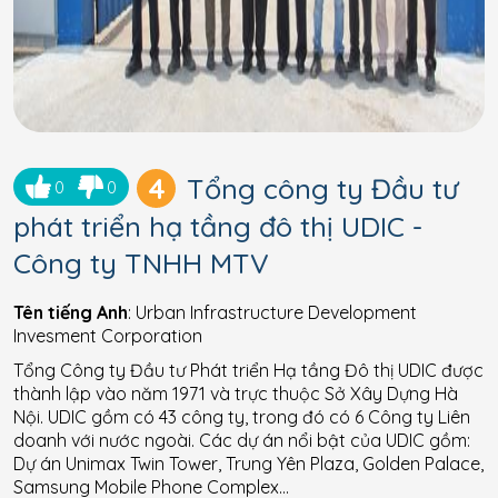
4
Tổng công ty Đầu tư
0
0
phát triển hạ tầng đô thị UDIC -
Công ty TNHH MTV
Tên tiếng Anh
: Urban Infrastructure Development
Invesment Corporation
Tổng Công ty Đầu tư Phát triển Hạ tầng Đô thị UDIC được
thành lập vào năm 1971 và trực thuộc Sở Xây Dựng Hà
Nội. UDIC gồm có 43 công ty, trong đó có 6 Công ty Liên
doanh với nước ngoài. Các dự án nổi bật của UDIC gồm:
Dự án Unimax Twin Tower, Trung Yên Plaza, Golden Palace,
Samsung Mobile Phone Complex…