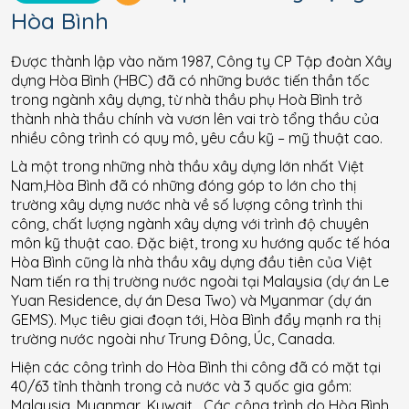
Hòa Bình
Được thành lập vào năm 1987, Công ty CP Tập đoàn Xây
dựng Hòa Bình (HBC) đã có những bước tiến thần tốc
trong ngành xây dựng, từ nhà thầu phụ Hoà Bình trở
thành nhà thầu chính và vươn lên vai trò tổng thầu của
nhiều công trình có quy mô, yêu cầu kỹ – mỹ thuật cao.
Là một trong những nhà thầu xây dựng lớn nhất Việt
Nam,Hòa Bình đã có những đóng góp to lớn cho thị
trường xây dựng nước nhà về số lượng công trình thi
công, chất lượng ngành xây dựng với trình độ chuyên
môn kỹ thuật cao. Đặc biệt, trong xu hướng quốc tế hóa
Hòa Bình cũng là nhà thầu xây dựng đầu tiên của Việt
Nam tiến ra thị trường nước ngoài tại Malaysia (dự án Le
Yuan Residence, dự án Desa Two) và Myanmar (dự án
GEMS). Mục tiêu giai đoạn tới, Hòa Bình đẩy mạnh ra thị
trường nước ngoài như Trung Đông, Úc, Canada.
Hiện các công trình do Hòa Bình thi công đã có mặt tại
40/63 tỉnh thành trong cả nước và 3 quốc gia gồm:
Malaysia, Myanmar, Kuwait,…Các công trình do Hòa Bình