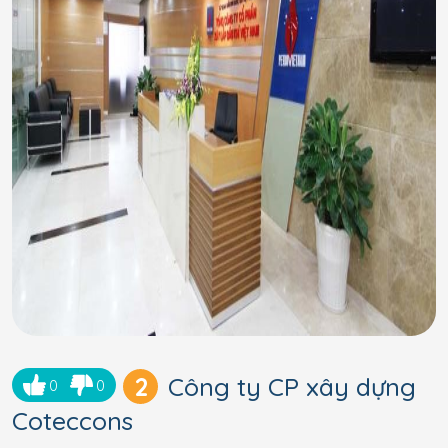
2
Công ty CP xây dựng
0
0
Coteccons