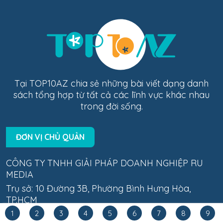
Tại TOP10AZ chia sẻ những bài viết dạng danh
sách tổng hợp từ tất cả các lĩnh vực khác nhau
trong đời sống.
ĐƠN VỊ CHỦ QUẢN
CÔNG TY TNHH GIẢI PHÁP DOANH NGHIỆP RU
MEDIA
Trụ sở: 10 Đường 3B, Phường Bình Hưng Hòa,
TP.HCM
Hotline: 036 268 0413
1
2
3
4
5
6
7
8
9