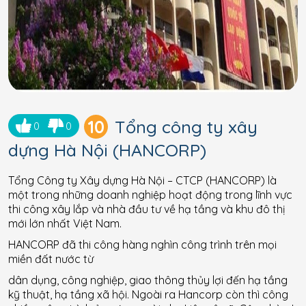
10
Tổng công ty xây
0
0
dựng Hà Nội (HANCORP)
Tổng Công ty Xây dựng Hà Nội – CTCP (HANCORP) là
một trong những doanh nghiệp hoạt động trong lĩnh vực
thi công xây lắp và nhà đầu tư về hạ tầng và khu đô thị
mới lớn nhất Việt Nam.
HANCORP đã thi công hàng nghìn công trình trên mọi
miền đất nước từ
dân dụng, công nghiệp, giao thông thủy lợi đến hạ tầng
kỹ thuật, hạ tầng xã hội. Ngoài ra Hancorp còn thì công