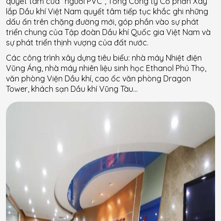
quyết tâm của “người PVC”, Tổng Công ty Cổ phần Xây
lắp Dầu khí Việt Nam quyết tâm tiếp tục khắc ghi những
dấu ấn trên chặng đường mới, góp phần vào sự phát
triển chung của Tập đoàn Dầu khí Quốc gia Việt Nam và
sự phát triển thịnh vượng của đất nước.
Các công trình xây dựng tiêu biểu: nhà máy Nhiệt điện
Vũng Áng, nhà máy nhiên liệu sinh học Ethanol Phú Thọ,
văn phòng Viện Dầu khí, cao ốc văn phòng Dragon
Tower, khách sạn Dầu khí Vũng Tàu…