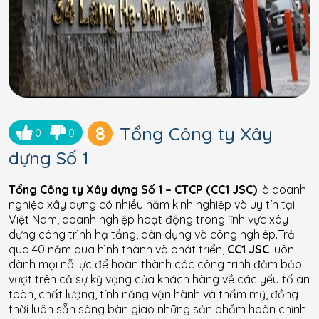
8
Tổng Công ty Xây
0
0
dựng Số 1
Tổng Công ty Xây dựng Số 1 – CTCP (CC1 JSC)
là doanh
nghiệp xây dựng có nhiều năm kinh nghiệp và uy tín tại
Việt Nam, doanh nghiệp hoạt động trong lĩnh vực xây
dựng công trình hạ tầng, dân dụng và công nghiêp.Trải
qua 40 năm qua hình thành và phát triển,
CC1 JSC
luôn
dành mọi nỗ lực để hoàn thành các công trình đảm bảo
vượt trên cả sự kỳ vọng của khách hàng về các yếu tố an
toàn, chất lượng, tính năng vận hành và thẩm mỹ, đồng
thời luôn sẵn sàng bàn giao những sản phẩm hoàn chỉnh