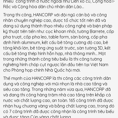
nhiều công trình ở nước ngoài như Liên xô cũ, Cộng hòa I-
Rắc và Cộng hòa dân chủ nhân dân Lào…
Trong thi công, HANCORP với đội ngũ cán bộ và công
nhân chuyên nghiệp cao, được tổ chức tốt nên đã và
đang sử dụng thành thạo nhiều công nghệ và biện pháp
kỹ thuật tiên tiến như: cọc khoan nhồi, tường Barrete, cốp
pha trượt, cốp pha leo, table form, sàn bóng, cốp pha
định hình aluminum, kết cấu bê tông cường độ cao, bê
tông khối lớn, bê tông ứng suất trước, sàn tường 3D, kết
cấu bê tông thép hình hỗn hợp, nhà thông minh… Một
trong những thành công tiêu biểu là thi công tường
nghiêng hình chóp cụt ngược lần đầu tiên tại Việt Nam
cho Phòng họp chính Nhà Quốc hội mới.
Thế mạnh của HANCORP là thi công các công trình dân
dụng và công nghiệp với mũi nhọn là nhà cao tầng và
siêu cao tầng. Trong những năm vừa qua, HANCORP đã
và đang thi công hàng trăm nhà cao tầng trên khắp cả
nước với chất lượng cao, an toàn. 165 công trình đã được
nhận huy chương vàng và bằng chất lượng cao, trong đó
có 7 công trình đã được công nhận là công trình tiêu biểu
và được tặng Cúp vàng chất lượng.