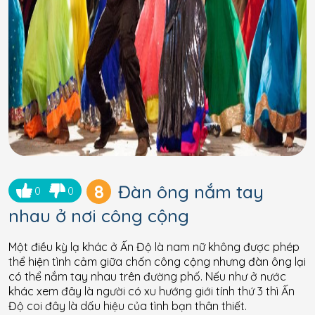
8
Đàn ông nắm tay
0
0
nhau ở nơi công cộng
Một điều kỳ lạ khác ở Ấn Độ là nam nữ không được phép
thể hiện tình cảm giữa chốn công cộng nhưng đàn ông lại
có thể nắm tay nhau trên đường phố. Nếu như ở nước
khác xem đây là người có xu hướng giới tính thứ 3 thì Ấn
Độ coi đây là dấu hiệu của tình bạn thân thiết.