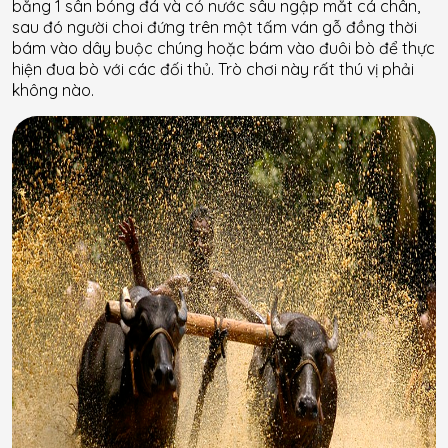
bằng 1 sân bóng đá và có nước sâu ngập mắt cá chân,
sau đó người choi đứng trên một tấm ván gỗ đồng thời
bám vào dây buộc chúng hoặc bám vào đuôi bò để thực
hiện đua bò với các đối thủ. Trò chơi này rất thú vị phải
không nào.