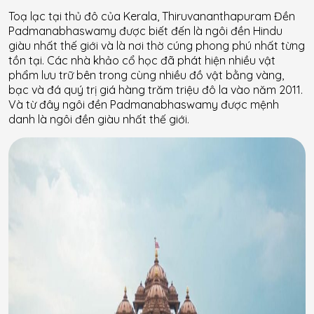
Toạ lạc tại thủ đô của Kerala, Thiruvananthapuram Đền
Padmanabhaswamy được biết đến là ngôi đền Hindu
giàu nhất thế giới và là nơi thờ cúng phong phú nhất từng
tồn tại. Các nhà khảo cổ học đã phát hiện nhiều vật
phẩm lưu trữ bên trong cùng nhiều đồ vật bằng vàng,
bạc và đá quý trị giá hàng trăm triệu đô la vào năm 2011.
Và từ đây ngôi đền Padmanabhaswamy được mệnh
danh là ngôi đền giàu nhất thế giới.