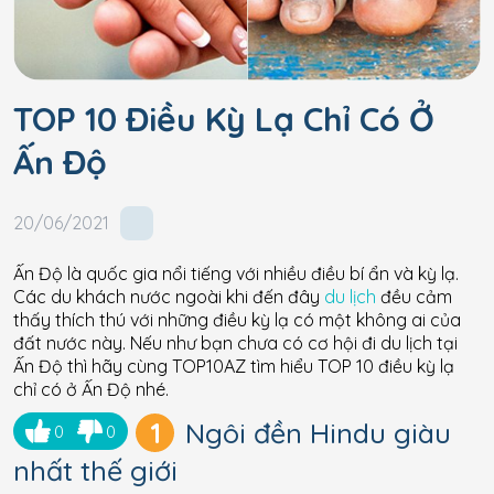
TOP 10 Điều Kỳ Lạ Chỉ Có Ở
Ấn Độ
20/06/2021
Ấn Độ là quốc gia nổi tiếng với nhiều điều bí ẩn và kỳ lạ.
Các du khách nước ngoài khi đến đây
du lịch
đều cảm
thấy thích thú với những điều kỳ lạ có một không ai của
đất nước này. Nếu như bạn chưa có cơ hội đi du lịch tại
Ấn Độ thì hãy cùng TOP10AZ tìm hiểu TOP 10 điều kỳ lạ
chỉ có ở Ấn Độ nhé.
1
Ngôi đền Hindu giàu
0
0
nhất thế giới