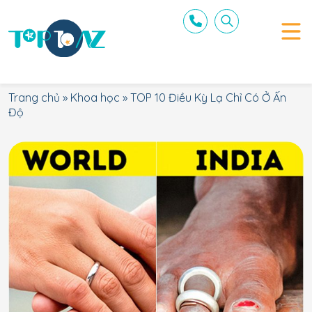
Trang chủ
»
Khoa học
»
TOP 10 Điều Kỳ Lạ Chỉ Có Ở Ấn
Độ