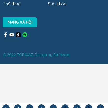
Thể thao
Sức khỏe
MẠNG XÃ HỘI
© 2022 TOP10AZ. Design by
Ru Media