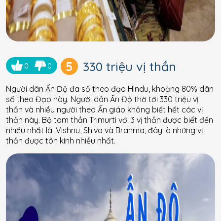
5
330 triệu vị thần
0
0
Người dân Ấn Độ đa số theo đạo Hindu, khoảng 80% dân
số theo Đạo này. Người dân Ấn Độ thờ tới 330 triệu vị
thần và nhiều người theo Ấn giáo không biết hết các vị
thần này. Bộ tam thần Trimurti với 3 vị thần được biết đến
nhiều nhất là: Vishnu, Shiva và Brahma, đây là những vị
thần được tôn kính nhiều nhất.