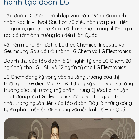
hành tập đoàn LG
Tập đoàn LG được thành lập vào năm 1947 bởi doanh
nhân Koo In – Hwoi. Sau hơn 70 điều hành và phát triển
LG group, gia tộc họ Koo trở thành một trong những gia
tộc có tầm ảnh hưởng lớn đến Hàn Quốc.
với nền móng lần lượt là Lakhee Chemical Industry và
Geumsung. Sau đó trở thành LG Chem và LG Electronics.
Doanh thu của tập đoàn là 24 nghìn tỷ cho LG Chem. 20
nghìn tỷ cho LG H&H và 12 nghìn tỷ cho LG Electronics.
LG Chem đang kỳ vọng vào sự tăng trưởng của thị
trường pin xe điện. Và LG H&H đang kỳ vọng vào sự tăng
trưởng của thị trường mỹ phẩm Trung Quốc. Lợi nhuận
hoạt động của LG Electronics đóng vai trò quan trọng
nhất trong nguồn tiền của tập đoàn. Đây là những công
ty đã phát triển ổn định cùng với nền kinh tế Hàn Quốc.