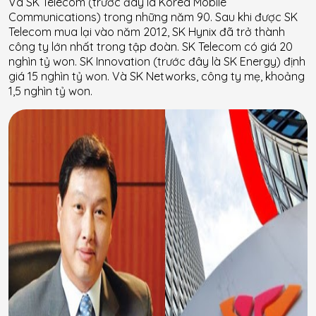
Và SK Telecom (trước đây là Korea Mobile
Communications) trong những năm 90. Sau khi được SK
Telecom mua lại vào năm 2012, SK Hynix đã trở thành
công ty lớn nhất trong tập đoàn. SK Telecom có ​​giá 20
nghìn tỷ won. SK Innovation (trước đây là SK Energy) định
giá 15 nghìn tỷ won. Và SK Networks, công ty mẹ, khoảng
1,5 nghìn tỷ won.