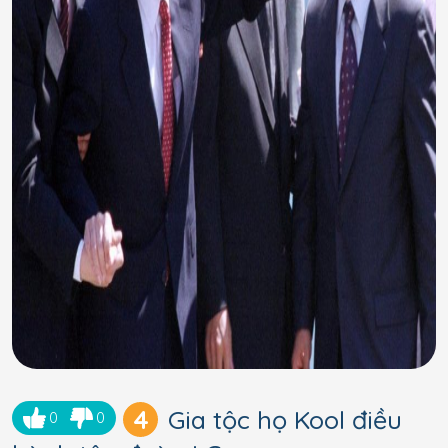
4
Gia tộc họ Kool điều
0
0