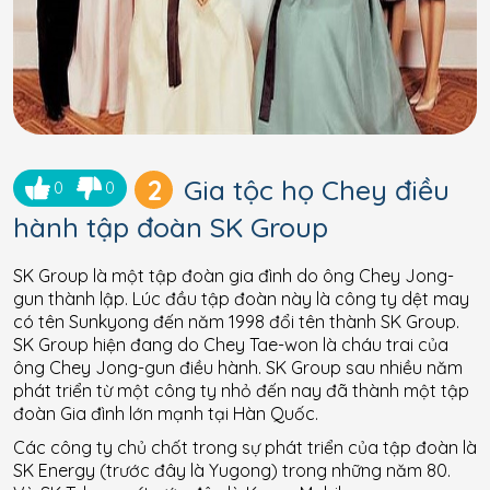
2
Gia tộc họ Chey điều
0
0
hành tập đoàn SK Group
SK Group là một tập đoàn gia đình do ông Chey Jong-
gun thành lập. Lúc đầu tập đoàn này là công ty dệt may
có tên Sunkyong đến năm 1998 đổi tên thành SK Group.
SK Group hiện đang do Chey Tae-won là cháu trai của
ông Chey Jong-gun điều hành. SK Group sau nhiều năm
phát triển từ một công ty nhỏ đến nay đã thành một tập
đoàn Gia đình lớn mạnh tại Hàn Quốc.
Các công ty chủ chốt trong sự phát triển của tập đoàn là
SK Energy (trước đây là Yugong) trong những năm 80.