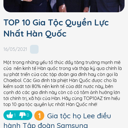
TOP 10 Gia Tộc Quyền Lực
Nhất Hàn Quốc
16/05/2021
Một trong những yếu tố thúc đẩy tăng trưởng mạnh mẽ
của nền kinh tế Hàn quốc trong vài thập kỷ qua chính là
sự phát triển của các tập đoàn gia đình hay còn gọi là
Chaebol. Các Gia đình tài phiệt Hàn Quốc được cho là
kiểm soát tới 80% nền kinh tế của đất nước này, bên
cạnh đó các gia đình này còn có có tầm ảnh hưởng lớn
tới chính trị, xã hội của Hàn. Hãy cùng TOP10AZ tìm hiểu
top 10 gia tộc quyền lực nhất Hàn Quốc nhé!
1
Gia tộc họ Lee điều
1
0
hành Tập đoàn Samsung