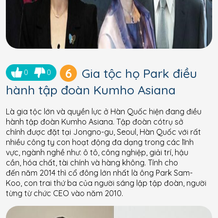
6
Gia tộc họ Park điều
0
0
hành tập đoàn Kumho Asiana
Là gia tộc lớn và quyền lực ở Hàn Quốc hiện đang điều
hành tập đoàn Kumho Asiana. Tập đoàn cótrụ sở
chính được đặt tại Jongno-gu, Seoul, Hàn Quốc với rất
nhiều công ty con hoạt động đa dạng trong các lĩnh
vực, ngành nghề như: ô tô, công nghiệp, giải trí, hậu
cần, hóa chất, tài chính và hàng không. Tính cho
đến năm 2014 thì cổ đông lớn nhất là ông Park Sam-
Koo, con trai thứ ba của người sáng lập tập đoàn, người
từng từ chức CEO vào năm 2010.