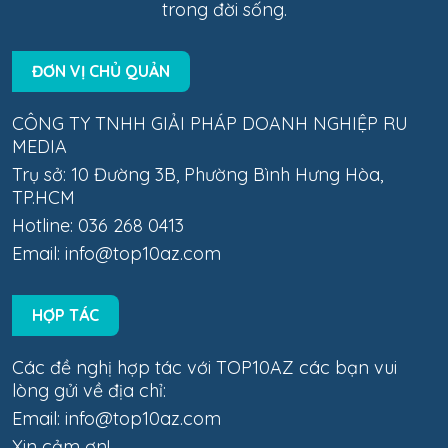
trong đời sống.
ĐƠN VỊ CHỦ QUẢN
CÔNG TY TNHH GIẢI PHÁP DOANH NGHIỆP RU
MEDIA
Trụ sở: 10 Đường 3B, Phường Bình Hưng Hòa,
TP.HCM
Hotline: 036 268 0413
Email:
info@top10az.com
HỢP TÁC
Các đề nghị hợp tác với TOP10AZ các bạn vui
lòng gửi về địa chỉ:
Email:
info@top10az.com
Xin cảm ơn!