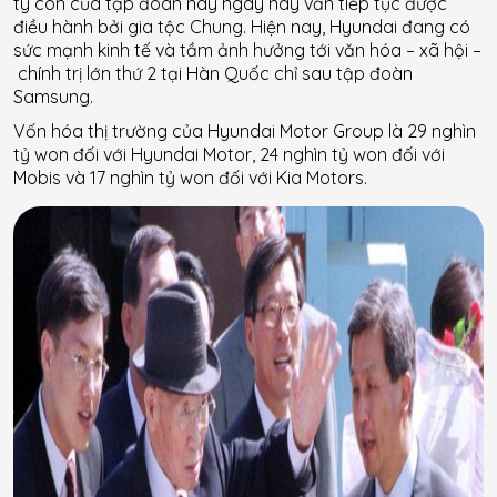
ty con của tập đoàn này ngày nay vẫn tiếp tục được
điều hành bởi gia tộc Chung. Hiện nay, Hyundai đang có
sức mạnh kinh tế và tầm ảnh hưởng tới văn hóa – xã hội –
chính trị lớn thứ 2 tại Hàn Quốc chỉ sau tập đoàn
Samsung.
Vốn hóa thị trường của Hyundai Motor Group là 29 nghìn
tỷ won đối với Hyundai Motor, 24 nghìn tỷ won đối với
Mobis và 17 nghìn tỷ won đối với Kia Motors.