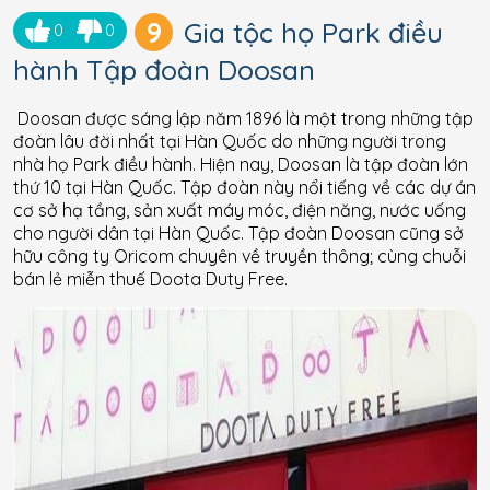
9
Gia tộc họ Park điều
0
0
hành Tập đoàn Doosan
Doosan được sáng lập năm 1896 là một trong những tập
đoàn lâu đời nhất tại Hàn Quốc do những người trong
nhà họ Park điều hành. Hiện nay, Doosan là tập đoàn lớn
thứ 10 tại Hàn Quốc. Tập đoàn này nổi tiếng về các dự án
cơ sở hạ tầng, sản xuất máy móc, điện năng, nước uống
cho người dân tại Hàn Quốc. Tập đoàn Doosan cũng sở
hữu công ty Oricom chuyên về truyền thông; cùng chuỗi
bán lẻ miễn thuế Doota Duty Free.