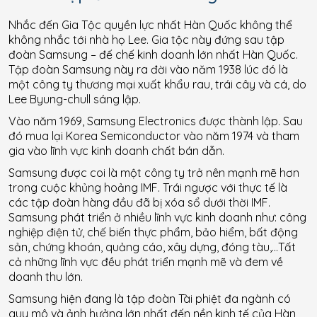
Nhắc đến Gia Tộc quyền lực nhất Hàn Quốc không thể
không nhắc tới nhà họ Lee. Gia tộc này đứng sau tập
đoàn Samsung – đế chế kinh doanh lớn nhất Hàn Quốc.
Tập đoàn Samsung này ra đời vào năm 1938 lúc đó là
một công ty thương mại xuất khẩu rau, trái cây và cá, do
Lee Byung-chull sáng lập.
Vào năm 1969, Samsung Electronics được thành lập. Sau
đó mua lại Korea Semiconductor vào năm 1974 và tham
gia vào lĩnh vực kinh doanh chất bán dẫn.
Samsung được coi là một công ty trở nên mạnh mẽ hơn
trong cuộc khủng hoảng IMF. Trái ngược với thực tế là
các tập đoàn hàng đầu đã bị xóa sổ dưới thời IMF.
Samsung phát triển ở nhiều lĩnh vực kinh doanh như: công
nghiệp điện tử, chế biến thực phẩm, bảo hiểm, bất động
sản, chứng khoán, quảng cáo, xây dựng, đóng tàu,…Tất
cả những lĩnh vực đều phát triển mạnh mẽ và đem về
doanh thu lớn.
Samsung hiện đang là tập đoàn Tài phiệt đa ngành có
quy mô và ảnh hưởng lớn nhất đến nền kinh tế của Hàn