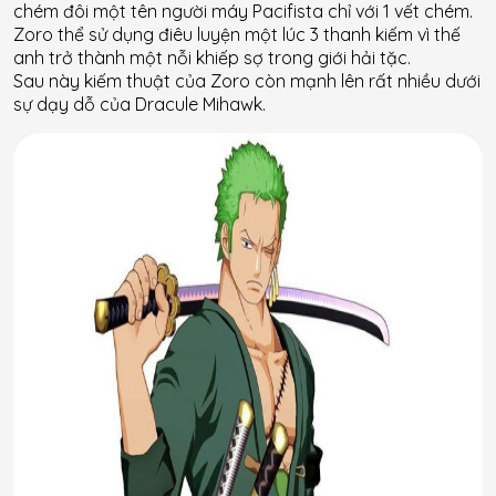
chém đôi một tên người máy Pacifista chỉ với 1 vết chém.
Zoro thể sử dụng điêu luyện một lúc 3 thanh kiếm vì thế
anh trở thành một nỗi khiếp sợ trong giới hải tặc.
Sau này kiếm thuật của Zoro còn mạnh lên rất nhiều dưới
sự dạy dỗ của Dracule Mihawk.