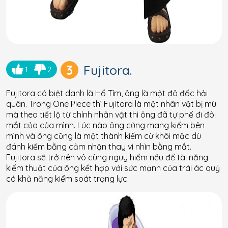
3
Fujitora.
1
2
Fujitora có biệt danh là Hổ Tím, ông là một đô đốc hải
quân. Trong One Piece thì Fujitora là một nhân vật bị mù
mà theo tiết lộ từ chính nhân vật thì ông đã tự phế đi đôi
mắt của của mình. Lúc nào ông cũng mang kiếm bên
mình và ông cũng là một thành kiếm cừ khôi mặc dù
đánh kiếm bằng cảm nhận thay vì nhìn bằng mắt.
Fujitora sẽ trở nên vô cùng nguy hiểm nếu để tài năng
kiếm thuật của ông kết hợp với sức mạnh của trái ác quỷ
có khả năng kiểm soát trọng lực.