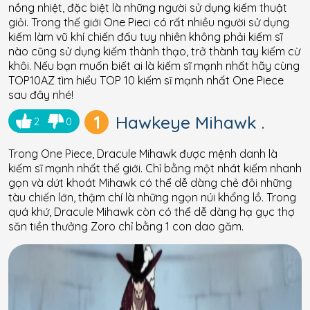
nồng nhiệt, đặc biệt là những người sử dụng kiếm thuật
giỏi. Trong thế giới One Pieci có rất nhiều người sử dụng
kiếm làm vũ khí chiến đấu tuy nhiên không phải kiếm sĩ
nào cũng sử dụng kiếm thành thạo, trở thành tay kiếm cừ
khôi. Nếu bạn muốn biết ai là kiếm sĩ mạnh nhất hãy cùng
TOP10AZ tìm hiểu TOP 10 kiếm sĩ mạnh nhất One Piece
sau đây nhé!
1
Hawkeye Mihawk .
2
0
Trong One Piece, Dracule Mihawk được mệnh danh là
kiếm sĩ mạnh nhất thế giới. Chỉ bằng một nhát kiếm nhanh
gọn và dứt khoát Mihawk có thể dễ dàng chẻ đôi những
tàu chiến lớn, thậm chí là những ngọn núi khổng lồ. Trong
quá khứ, Dracule Mihawk còn có thể dễ dàng hạ gục thợ
săn tiền thưởng Zoro chỉ bằng 1 con dao găm.