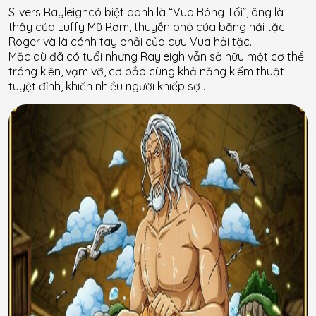
Silvers Rayleighcó biệt danh là “Vua Bóng Tối”, ông là
thầy của Luffy Mũ Rơm, thuyền phó của băng hải tặc
Roger và là cánh tay phải của cựu Vua hải tặc.
Mặc dù đã có tuổi nhưng Rayleigh vẫn sở hữu một cơ thể
tráng kiện, vạm vỡ, cơ bắp cùng khả năng kiếm thuật
tuyệt đỉnh, khiến nhiều người khiếp sợ .