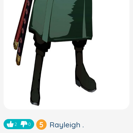
5
Rayleigh .
2
0