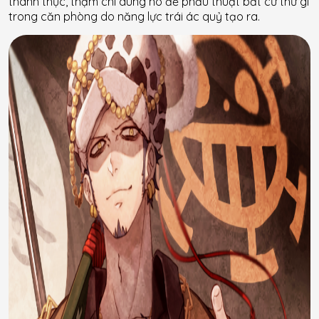
thành thục, thậm chí dùng nó để phẫu thuật bất cứ thứ gì
trong căn phòng do năng lực trái ác quỷ tạo ra.