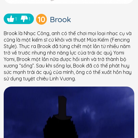
10
Brook
1
1
Brook là Nhạc Công, anh có thể chơi mọi loại nhạc cụ và
cũng là một kiếm sĩ cừ khôi với thuật Múa Kiếm (Fencing
Style). Thực ra Brook đã từng chết một lần từ nhiều năm
trở về trước nhưng nhờ năng lực của trái ác quỷ Yomi
Yomi, Brook một lần nữa được hồi sinh và trở thành bộ
xương “sống”. Sau khi sống lại, Book đã có thể phát huy
sức mạnh trái ác quỷ của mình, ông có thể xuất hồn hay
sử dụng tuyệt chiêu Linh Vương.