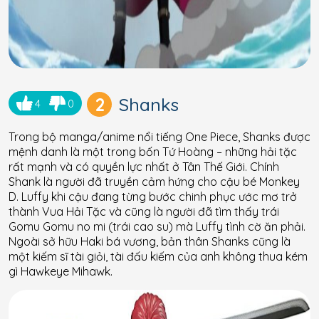
2
Shanks
4
0
Trong bộ manga/anime nổi tiếng One Piece, Shanks được
mệnh danh là một trong bốn Tứ Hoàng – những hải tặc
rất mạnh và có quyền lực nhất ở Tân Thế Giới. Chính
Shank là người đã truyền cảm hứng cho cậu bé Monkey
D. Luffy khi cậu đang từng bước chinh phục ước mơ trở
thành Vua Hải Tặc và cũng là người đã tìm thấy trái
Gomu Gomu no mi (trái cao su) mà Luffy tình cờ ăn phải.
Ngoài sở hữu Haki bá vương, bản thân Shanks cũng là
một kiếm sĩ tài giỏi, tài đấu kiếm của anh không thua kém
gì Hawkeye Mihawk.