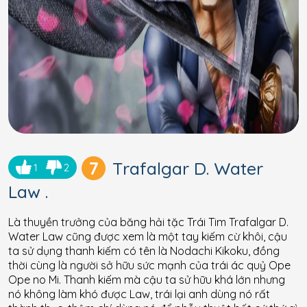
7
Trafalgar D. Water
1
2
Law .
Là thuyền trưởng của băng hải tặc Trái Tim Trafalgar D.
Water Law cũng được xem là một tay kiếm cừ khôi, cậu
ta sử dụng thanh kiếm có tên là Nodachi Kikoku, đồng
thời cùng là người sở hữu sức mạnh của trái ác quỷ Ope
Ope no Mi. Thanh kiếm mà cậu ta sử hữu khá lớn nhưng
nó không làm khó được Law, trái lại anh dùng nó rất