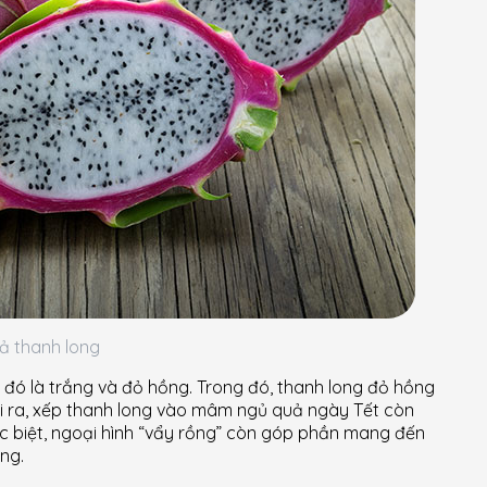
ả thanh long
, đó là trắng và đỏ hồng. Trong đó, thanh long đỏ hồng
ài ra, xếp thanh long vào mâm ngủ quả ngày Tết còn
c biệt, ngoại hình “vẩy rồng” còn góp phần mang đến
ng.