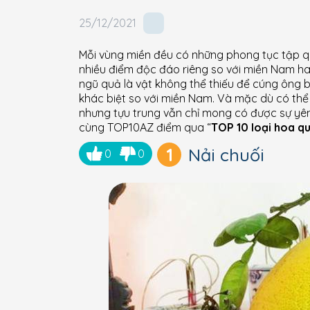
25/12/2021
Mỗi vùng miền đều có những phong tục tập 
nhiều điểm độc đáo riêng so với miền Nam ha
ngũ quả là vật không thể thiếu để cúng ông
khác biệt so với miền Nam. Và mặc dù có thể
nhưng tựu trung vẫn chỉ mong có được sự yên
cùng TOP10AZ điểm qua “
TOP 10 loại hoa q
1
Nải chuối
0
0