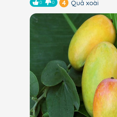
4
Quả xoài
0
0