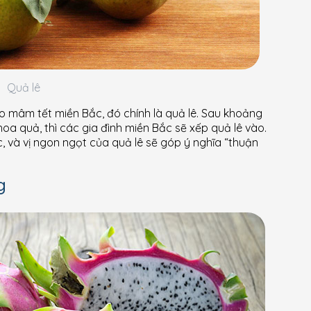
Quả lê
 mâm tết miền Bắc, đó chính là quả lê. Sau khoảng
a quả, thì các gia đình miền Bắc sẽ xếp quả lê vào.
, và vị ngon ngọt của quả lê sẽ góp ý nghĩa “thuận
g