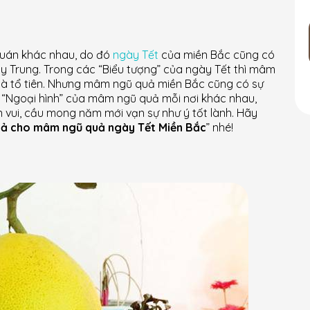
quán khác nhau, do đó
ngày Tết
của miền Bắc cũng có
y Trung. Trong các “Biểu tượng” của ngày Tết thì mâm
 bà tổ tiên. Nhưng mâm ngũ quả miền Bắc cũng có sự
 “Ngoại hình” của mâm ngũ quả mỗi nơi khác nhau,
 vui, cầu mong năm mới vạn sự như ý tốt lành. Hãy
uả cho mâm ngũ quả ngày Tết Miền Bắc
” nhé!