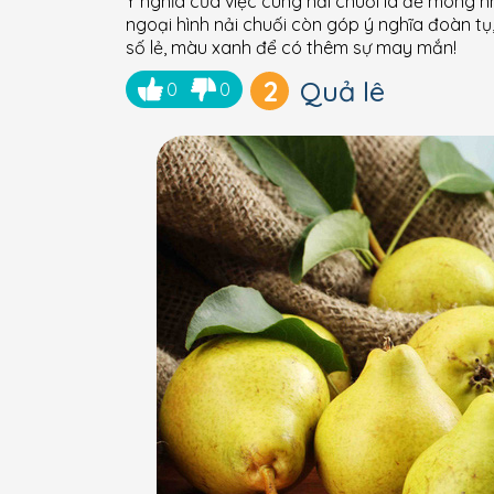
Ý nghĩa của việc cúng nải chuối là để mong n
ngoại hình nải chuối còn góp ý nghĩa đoàn tụ
số lẻ, màu xanh để có thêm sự may mắn!
2
Quả lê
0
0