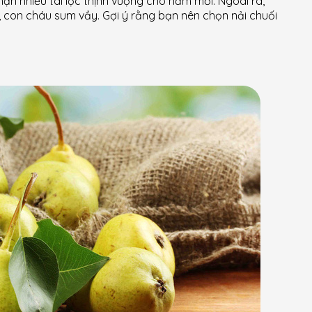
hận nhiều tài lộc thịnh vượng cho năm mới. Ngoài ra,
, con cháu sum vầy. Gợi ý rằng bạn nên chọn nải chuối