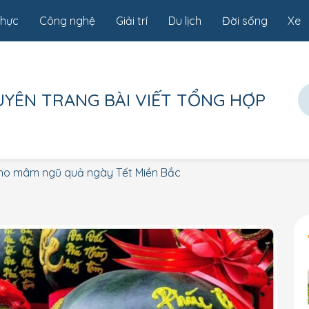
thực
Công nghệ
Giải trí
Du lịch
Đời sống
Xe
UYÊN TRANG
BÀI VIẾT TỔNG HỢP
cho mâm ngũ quả ngày Tết Miền Bắc