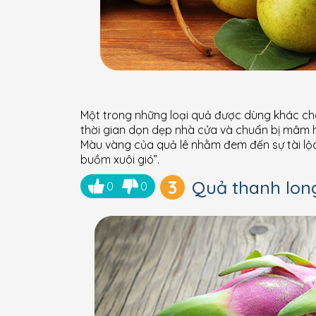
Một trong những loại quả được dùng khác cho
thời gian dọn dẹp nhà cửa và chuẩn bị mâm ho
Màu vàng của quả lê nhằm đem đến sự tài lộc
buồm xuôi gió”.
3
Quả thanh lon
0
0