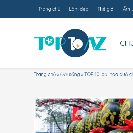
Trang chủ
Làm đẹp
Thế giới
Ẩm 
CH
Trang chủ
»
Đời sống
»
TOP 10 loại hoa quả 