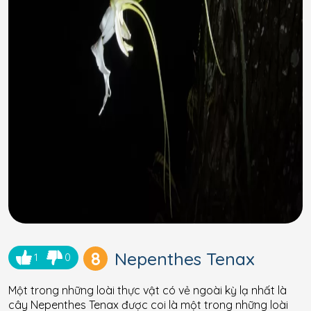
8
Nepenthes Tenax
1
0
Một trong những loài thực vật có vẻ ngoài kỳ lạ nhất là
cây Nepenthes Tenax được coi là một trong những loài