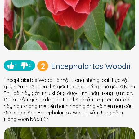
2
Encephalartos Woodii
1
0
Encephalartos Woodii là một trong những loài thực vật
quý hiếm nhất trên thế giới. Loài này sống chủ yếu ở Nam
Phi, loài này gần như không được tìm thấy trong tự nhiên.
Đã lâu rồi người ta không tìm thấy mẫu cây cái của loài
này nên không thể tiến hành nhân giống và hiện nay cây
đực của giống Encephalartos Woodii vẫn đang nằm
trong vườn bảo tồn.