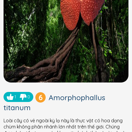
6
Amorphophallus
1
0
titanum
Loài cây có vẻ ngoài kỳ lạ này là thực vật có hoa dạng
chùm không phân nhánh lớn nhất trên thế giới. Chúng