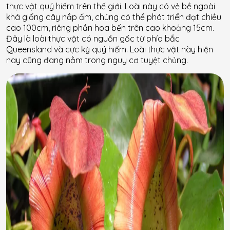
thực vật quý hiếm trên thế giới. Loài này có vẻ bề ngoài
khá giống cây nắp ấm, chúng có thể phát triển đạt chiều
cao 100cm, riêng phần hoa bến trên cao khoảng 15cm.
Đây là loài thực vật có nguồn gốc từ phía bắc
Queensland và cực kỳ quý hiếm. Loài thực vật này hiện
nay cũng đang nằm trong nguy cơ tuyệt chủng.