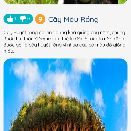
9
Cây Máu Rồng
1
0
Cây Huyết rồng có hình dạng khá giống cây nấm, chúng
được tìm thấy ở Yemen, cụ thể là đảo Scocotra. Sở dĩ nó
được gọi là cây huyết rồng vì nhựa cây có màu đỏ giống
máu.