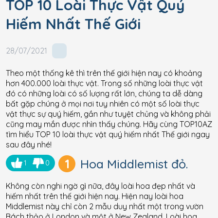
TOP 10 Loài Thực Vật Quý
Hiếm Nhất Thế Giới
28/07/2021
Theo một thống kê thì trên thế giới hiện nay có khoảng
hơn 400.000 loài thực vật. Trong số những loài thực vật
đó có những loài có số lượng rất lớn, chúng ta dễ dàng
bất gặp chúng ở mọi nơi tuy nhiên có một số loài thực
vật thực sự quý hiếm, gần như tuyệt chủng và không phải
cũng may mắn được nhìn thấy chúng. Hãy cùng TOP10AZ
tìm hiểu TOP 10 loài thực vật quý hiếm nhất Thế giới ngay
sau đây nhé!
1
Hoa Middlemist đỏ.
1
0
Không còn nghi ngờ gì nữa, đây loài hoa đẹp nhất và
hiếm nhất trên thế giới hiện nay. Hiện nay loài hoa
Middlemist này chỉ còn 2 mẫu duy nhất một trong vườn
Bách thảo ở London và một ở New Zealand. Loài hoa