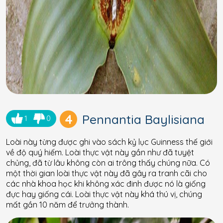
4
Pennantia Baylisiana
1
0
Loài này từng được ghi vào sách kỷ lục Guinness thế giới
về độ quý hiếm. Loài thực vật này gần như đã tuyệt
chủng, đã từ lâu không còn ai trông thấy chúng nữa. Có
một thời gian loài thực vật này đã gây ra tranh cãi cho
các nhà khoa học khi không xác đinh được nó là giống
đực hay giống cái. Loài thực vật này khá thú vị, chúng
mất gần 10 năm để trưởng thành.