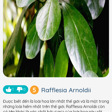
5
Rafflesia Arnoldii
1
0
Được biết đến là loài hoa lớn nhất thế giới và là một trong
những loài hiếm nhất trên thế giới. Rafflesia Arnoldii còn
có tên khác là xác chết bởi vì mùi của loài hoa này rất