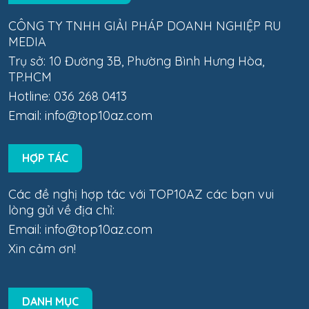
CÔNG TY TNHH GIẢI PHÁP DOANH NGHIỆP RU
MEDIA
Trụ sở: 10 Đường 3B, Phường Bình Hưng Hòa,
TP.HCM
Hotline: 036 268 0413
Email:
info@top10az.com
HỢP TÁC
Các đề nghị hợp tác với TOP10AZ các bạn vui
lòng gửi về địa chỉ:
Email:
info@top10az.com
Xin cảm ơn!
DANH MỤC