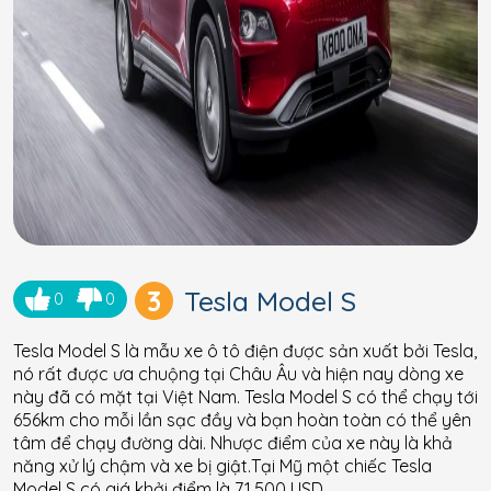
3
Tesla Model S
0
0
Tesla Model S là mẫu xe ô tô điện được sản xuất bởi Tesla,
nó rất được ưa chuộng tại Châu Âu và hiện nay dòng xe
này đã có mặt tại Việt Nam. Tesla Model S có thể chạy tới
656km cho mỗi lần sạc đầy và bạn hoàn toàn có thể yên
tâm để chạy đường dài. Nhược điểm của xe này là khả
năng xử lý chậm và xe bị giật.Tại Mỹ một chiếc Tesla
Model S có giá khởi điểm là 71.500 USD.