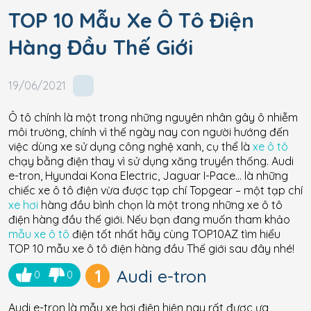
TOP 10 Mẫu Xe Ô Tô Điện
Hàng Đầu Thế Giới
19/06/2021
Ô tô chính là một trong những nguyên nhân gây ô nhiễm
môi trường, chính vì thế ngày nay con người hướng đến
việc dùng xe sử dụng công nghệ xanh, cụ thể là
xe ô tô
chạy bằng điện thay vì sử dụng xăng truyền thống. Audi
e-tron, Hyundai Kona Electric, Jaguar I-Pace… là những
chiếc xe ô tô điện vừa được tạp chí Topgear – một tạp chí
xe hơi
hàng đầu bình chọn là một trong những xe ô tô
điện hàng đầu thế giới. Nếu bạn đang muốn tham khảo
mẫu xe ô tô
điện tốt nhất hãy cùng TOP10AZ tìm hiểu
TOP 10 mẫu xe ô tô điện hàng đầu Thế giới sau đây nhé!
1
Audi e-tron
0
0
Audi e-tron là mẫu xe hơi điện hiện nay rất được ưa