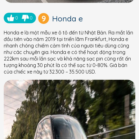
9
Honda e
0
0
Honda e là một mẫu xe ô tô đến từ Nhật Bản. Ra mắt lần
đầu tiên vào năm 2019 tại triển lãm Frankfurt, Honda e
nhanh chóng chiếm cảm tình của người tiêu dùng cũng
như các chuyên gia. Honda e có thể hoạt động trong
222km sau mỗi lần sạc và khả năng sạc pin cũng rất ấn
tượng khoảng 30 phút là có thể sạc từ 0-80%. Giá bán
của chiếc xe này từ 32.300 – 35.500 USD.