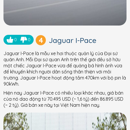
4
Jaguar I-Pace
0
0
Jaguar I-Pace là mẫu xe hơi thuộc quản lý của Đại sứ
quán Anh. Mỗi Đại sứ quan Anh trên thế giới đều sở hữu
một chiếc Jaguar I-Pace vừa để quảng bá hình ảnh vừa
để khuyến khích người dân sống thân thiện với môi
trường. Jaguar I-Pace hoạt động tầm 470km với bộ pin là
90kWh.
Hiện nay Jaguar I-Pace có nhiều loại khác nhau, giá bán
của nó dao động từ 70.495 USD (~ 1,6 tỷ) đến 86.895 USD
(~ 2 tỷ). Giá bán xe này tại Việt Nam hiện nay.