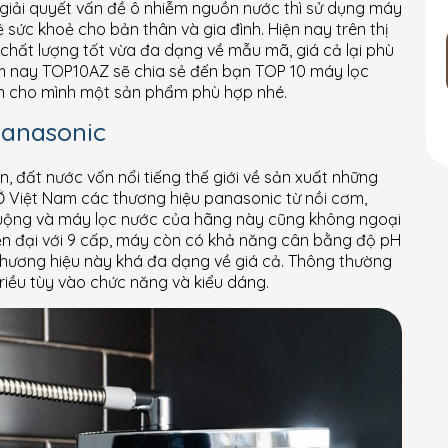
 giải quyết vấn đề ô nhiễm nguồn nước thì sử dụng máy
ệ sức khoẻ cho bản thân và gia đình. Hiện nay trên thị
 chất lượng tốt vừa đa dạng về mẫu mã, giá cả lại phù
hôm nay TOP10AZ sẽ chia sẻ đến bạn TOP 10 máy lọc
chọn cho mình một sản phẩm phù hợp nhé.
Panasonic
, đất nước vốn nổi tiếng thế giới về sản xuất những
 Ở Việt Nam các thương hiệu panasonic từ nồi cơm,
huộng và máy lọc nước của hãng này cũng không ngoại
iện đại với 9 cấp, máy còn có khả năng cân bằng độ pH
 thương hiệu này khá đa dạng về giá cả. Thông thường
triều tùy vào chức năng và kiểu dáng.