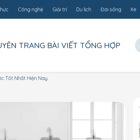
thực
Công nghệ
Giải trí
Du lịch
Đời sống
Xe
UYÊN TRANG
BÀI VIẾT TỔNG HỢP
c Tốt Nhất Hiện Nay