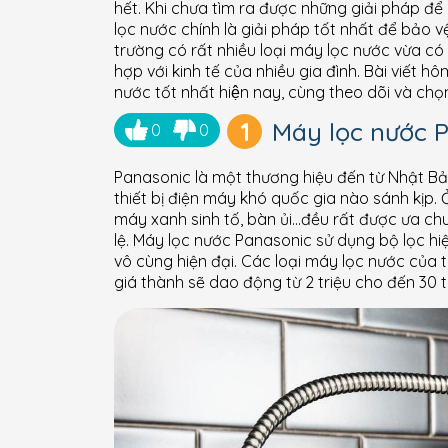
hết. Khi chưa tìm ra được những giải pháp để
lọc nước chính là giải pháp tốt nhất để bảo v
trường có rất nhiều loại máy lọc nước vừa có
hợp với kinh tế của nhiều gia đình. Bài viết 
nước tốt nhất hiện nay, cùng theo dõi và 
1
Máy lọc nước 
0
0
Panasonic là một thương hiệu đến từ Nhật Bản
thiết bị điện máy khó quốc gia nào sánh kịp.
máy xanh sinh tố, bàn ủi…đều rất được ưa c
lệ. Máy lọc nước Panasonic sử dụng bộ lọc h
vô cùng hiện đại. Các loại máy lọc nước của
giá thành sẽ dao động từ 2 triệu cho đến 30 