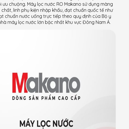
ười ưu chuộng. Máy lọc nước RO Makano sử dụng màng
 chất, linh phụ kiện nhập khẩu, đạt chuẩn quốc tế như
ạt chuẩn nước uống trực tiếp theo quy định của Bộ y
nhà máy lọc nước lớn bậc nhất khu vực Đông Nam Á.