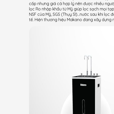
cấp nhưng giá cá hợp lý nên được nhiều ng
lọc Ro nhập khẩu từ Mỹ giúp lọc sạch mọi tạp
NSF của Mỹ, SGS (Thụy Sĩ)…nước sau khi lọc đ
tế. Hiện thương hiệu Makano đang xây dựng 