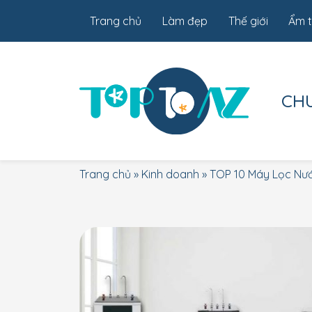
Trang chủ
Làm đẹp
Thế giới
Ẩm 
CH
Trang chủ
»
Kinh doanh
»
TOP 10 Máy Lọc Nướ