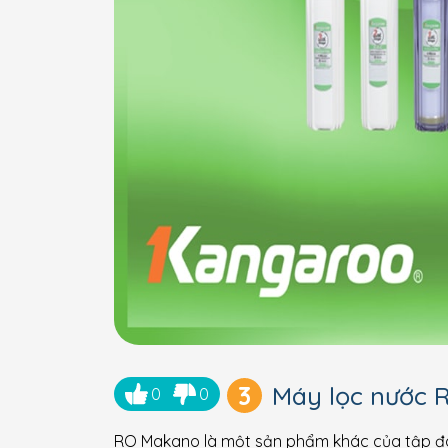
3
Máy lọc nước
0
0
RO Makano là một sản phẩm khác của tập đo