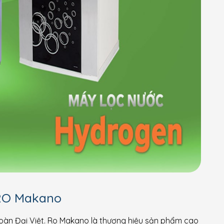
 RO Makano
àn Đại Việt. Ro Makano là thương hiệu sản phẩm cao