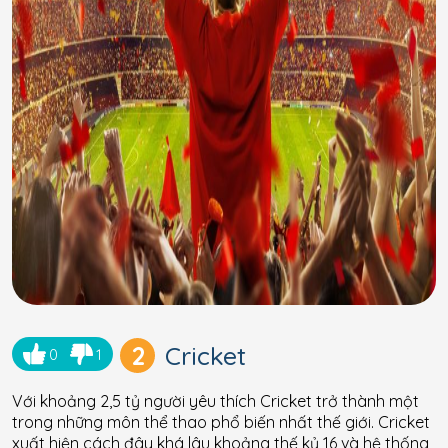
2
Cricket
0
1
Với khoảng 2,5 tỷ người yêu thích Cricket trở thành một
trong những môn thể thao phổ biến nhất thế giới. Cricket
xuất hiện cách đây khá lâu khoảng thế kỷ 16 và hệ thống