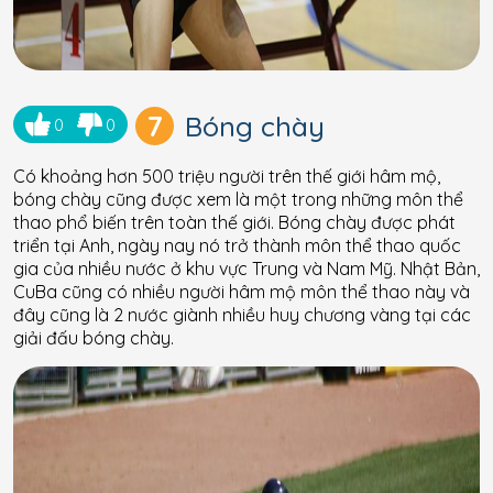
7
Bóng chày
0
0
Có khoảng hơn 500 triệu người trên thế giới hâm mộ,
bóng chày cũng được xem là một trong những môn thể
thao phổ biến trên toàn thế giới. Bóng chày được phát
triển tại Anh, ngày nay nó trở thành môn thể thao quốc
gia của nhiều nước ở khu vực Trung và Nam Mỹ. Nhật Bản,
CuBa cũng có nhiều người hâm mộ môn thể thao này và
đây cũng là 2 nước giành nhiều huy chương vàng tại các
giải đấu bóng chày.