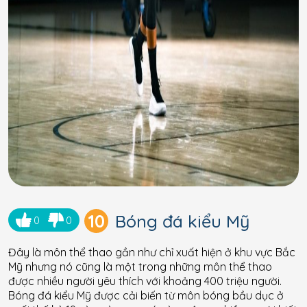
10
Bóng đá kiểu Mỹ
0
0
Đây là môn thể thao gần như chỉ xuất hiện ở khu vực Bắc
Mỹ nhưng nó cũng là một trong những môn thể thao
được nhiều người yêu thích với khoảng 400 triệu người.
Bóng đá kiểu Mỹ được cải biến từ môn bóng bầu dục ở