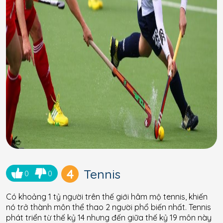
4
Tennis
0
0
Có khoảng 1 tỷ người trên thế giới hâm mộ tennis, khiến
nó trở thành môn thể thao 2 người phổ biến nhất. Tennis
phát triển từ thế kỷ 14 nhưng đến giữa thế kỷ 19 môn này