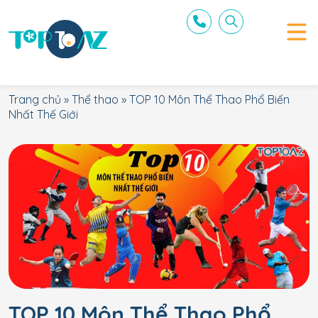
Trang chủ
»
Thể thao
»
TOP 10 Môn Thể Thao Phổ Biến
Nhất Thế Giới
TOP 10 Môn Thể Thao Phổ