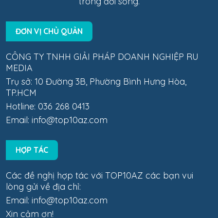
trong đời sống.
ĐƠN VỊ CHỦ QUẢN
CÔNG TY TNHH GIẢI PHÁP DOANH NGHIỆP RU
MEDIA
Trụ sở: 10 Đường 3B, Phường Bình Hưng Hòa,
TP.HCM
Hotline: 036 268 0413
Email:
info@top10az.com
HỢP TÁC
Các đề nghị hợp tác với TOP10AZ các bạn vui
lòng gửi về địa chỉ:
Email:
info@top10az.com
Xin cảm ơn!