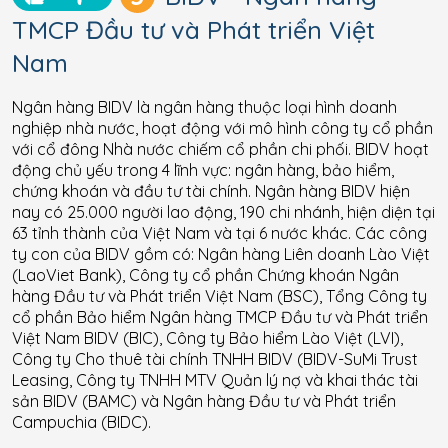
TMCP Đầu tư và Phát triển Việt
Nam
Ngân hàng BIDV là ngân hàng thuộc loại hình doanh
nghiệp nhà nước, hoạt động với mô hình công ty cổ phần
với cổ đông Nhà nước chiếm cổ phần chi phối. BIDV hoạt
động chủ yếu trong 4 lĩnh vực: ngân hàng, bảo hiểm,
chứng khoán và đầu tư tài chính. Ngân hàng BIDV hiện
nay có 25.000 người lao động, 190 chi nhánh, hiện diện tại
63 tỉnh thành của Việt Nam và tại 6 nước khác. Các công
ty con của BIDV gồm có: Ngân hàng Liên doanh Lào Việt
(LaoViet Bank), Công ty cổ phần Chứng khoán Ngân
hàng Đầu tư và Phát triển Việt Nam (BSC), Tổng Công ty
cổ phần Bảo hiểm Ngân hàng TMCP Đầu tư và Phát triển
Việt Nam BIDV (BIC), Công ty Bảo hiểm Lào Việt (LVI),
Công ty Cho thuê tài chính TNHH BIDV (BIDV-SuMi Trust
Leasing, Công ty TNHH MTV Quản lý nợ và khai thác tài
sản BIDV (BAMC) và Ngân hàng Đầu tư và Phát triển
Campuchia (BIDC).