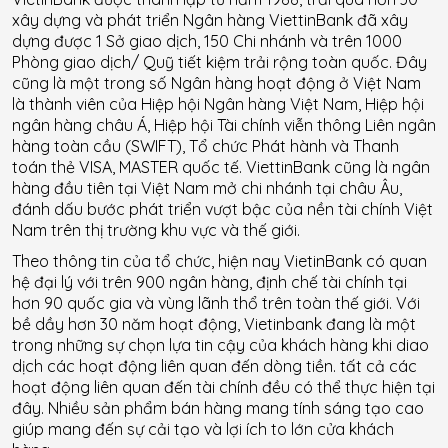
xây dựng và phát triển Ngân hàng ViettinBank đã xây
dựng được 1 Sở giao dịch, 150 Chi nhánh và trên 1000
Phòng giao dịch/ Quỹ tiết kiệm trải rộng toàn quốc. Đây
cũng là một trong số Ngân hàng hoạt động ở Việt Nam
là thành viên của Hiệp hội Ngân hàng Việt Nam, Hiệp hội
ngân hàng châu Á, Hiệp hội Tài chính viễn thông Liên ngân
hàng toàn cầu (SWIFT), Tổ chức Phát hành và Thanh
toán thẻ VISA, MASTER quốc tế. ViettinBank cũng là ngân
hàng đầu tiên tại Việt Nam mở chi nhánh tại châu Âu,
đánh dấu bước phát triển vượt bậc của nền tài chính Việt
Nam trên thị trường khu vực và thế giới.
Theo thông tin của tổ chức, hiện nay VietinBank có quan
hệ đại lý với trên 900 ngân hàng, định chế tài chính tại
hơn 90 quốc gia và vùng lãnh thổ trên toàn thế giới. Với
bề dầy hơn 30 năm hoạt động, Vietinbank đang là một
trong những sự chọn lựa tin cậy của khách hàng khi diao
dịch các hoạt động liên quan đến dòng tiền. tất cả các
hoạt động liên quan đến tài chính đều có thể thực hiện tại
đây. Nhiều sản phẩm bán hàng mang tính sáng tạo cao
giúp mang đến sự cải tạo và lợi ích to lớn cửa khách