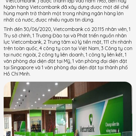
“Vietcombank“) được thành lập vào năm 1963, đến nay
Ngân hàng Vietcombank đã xây dựng được một đế chế
hùng mạnh trở thành một trong những ngân hàng lớn
nhất cả nước, được nhiều người tin dùng.
Tính đến 30/06/2020, Vietcombank có 20.115 nhân viên, 1
Trụ sở chính, 1 Trường Đào tại và Phát triển nguồn nhân
lực Vietcombank, 2 Trung tâm xử lý tiền mặt, 111 chi nhánh
trên toàn quốc, 4 công ty con tại Việt Nam, 3 Công ty con
tại nước ngoài, 2 công ty liên doanh, 1 công ty liên kết, 1
văn phòng đại diện đặt tại Mỹ, 1 văn phòng đại diện đặt
tại Singapore và 1 văn phòng đại diện đặt tại thành phố
Hồ Chí Minh.