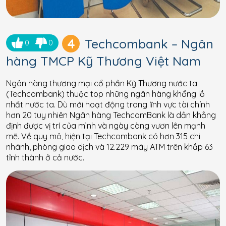
4
Techcombank – Ngân
0
0
hàng TMCP Kỹ Thương Việt Nam
Ngân hàng thương mại cổ phần Kỹ Thương nước ta
(Techcombank) thuộc top những ngân hàng khổng lồ
nhất nước ta. Dù mới hoạt động trong lĩnh vực tài chính
hơn 20 tuy nhiên Ngân hàng TechcomBank là dần khẳng
định được vị trí của mình và ngày càng vươn lên mạnh
mẽ. Về quy mô, hiện tại Techcombank có hơn 315 chi
nhánh, phòng giao dịch và 12.229 máy ATM trên khắp 63
tỉnh thành ở cả nước.