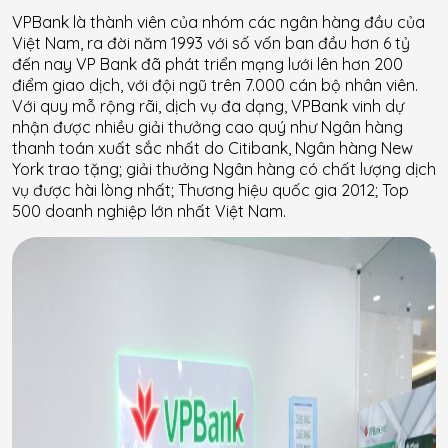
VPBank là thành viên của nhóm các ngân hàng đầu của
Việt Nam, ra đời năm 1993 với số vốn ban đầu hơn 6 tỷ
đến nay VP Bank đã phát triển mạng lưới lên hơn 200
điểm giao dịch, với đội ngũ trên 7.000 cán bộ nhân viên.
Với quy mỗ rộng rãi, dịch vụ đa dạng, VPBank vinh dự
nhận được nhiều giải thưởng cao quý như Ngân hàng
thanh toán xuất sắc nhất do Citibank, Ngân hàng New
York trao tặng; giải thưởng Ngân hàng có chất lượng dịch
vụ được hài lòng nhất; Thương hiệu quốc gia 2012; Top
500 doanh nghiệp lớn nhất Việt Nam.