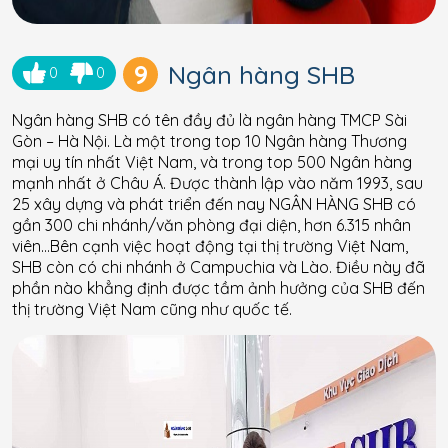
9
Ngân hàng SHB
0
0
Ngân hàng SHB có tên đầy đủ là ngân hàng TMCP Sài
Gòn – Hà Nội. Là một trong top 10 Ngân hàng Thương
mại uy tín nhất Việt Nam, và trong top 500 Ngân hàng
mạnh nhất ở Châu Á. Được thành lập vào năm 1993, sau
25 xây dựng và phát triển đến nay NGÂN HÀNG SHB có
gần 300 chi nhánh/văn phòng đại diện, hơn 6.315 nhân
viên…Bên cạnh việc hoạt động tại thị trường Việt Nam,
SHB còn có chi nhánh ở Campuchia và Lào. Điều này đã
phần nào khẳng định được tầm ảnh hưởng của SHB đến
thị trường Việt Nam cũng như quốc tế.