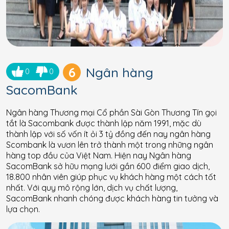
6
Ngân hàng
0
0
SacomBank
Ngân hàng Thương mại Cổ phần Sài Gòn Thương Tín gọi
tắt là Sacombank được thành lập năm 1991, mặc dù
thành lập với số vốn ít ỏi 3 tỷ đồng đến nay ngân hàng
Scombank là vươn lên trở thành một trong những ngân
hàng top đầu của Việt Nam. Hiện nay Ngân hàng
SacomBank sở hữu mạng lưới gần 600 điểm giao dịch,
18.800 nhân viên giúp phục vụ khách hàng một cách tốt
nhất. Với quy mô rộng lớn, dịch vụ chất lượng,
SacomBank nhanh chóng được khách hàng tin tưởng và
lựa chọn.