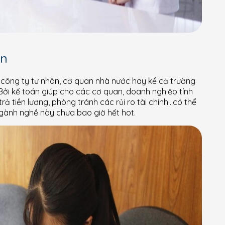
án
ể công ty tư nhân, cơ quan nhà nước hay kể cả trường
Bởi kế toán giúp cho các cơ quan, doanh nghiệp tính
 trả tiền lương, phòng tránh các rủi ro tài chính…có thể
 ngành nghề này chưa bao giờ hết hot.