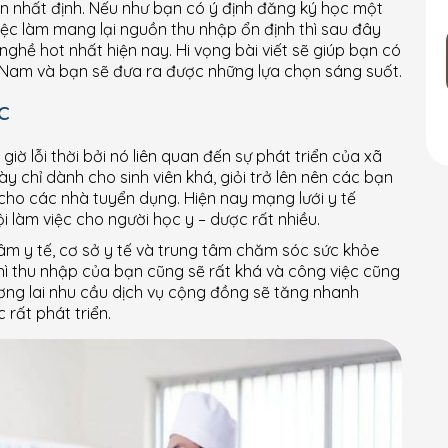
n nhất định. Nếu như bạn có ý định đăng ký học một
iệc làm mang lại nguồn thu nhập ổn định thì sau đây
ghề hot nhất hiện nay. Hi vọng bài viết sẽ giúp bạn có
ệt Nam và bạn sẽ đưa ra được những lựa chọn sáng suốt.
c
ờ lỗi thời bởi nó liên quan đến sự phát triển của xã
 chỉ dành cho sinh viên khá, giỏi trở lên nên các bạn
cho các nhà tuyển dụng. Hiện nay mạng lưới y tế
 làm việc cho người học y – dược rất nhiều.
 tâm y tế, cơ sở y tế và trung tâm chăm sóc sức khỏe
hì thu nhập của bạn cũng sẽ rất khá và công việc cũng
ơng lai nhu cầu dịch vụ cộng đồng sẽ tăng nhanh
 rất phát triển.