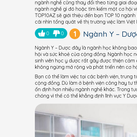
ngành nghề cũng thay đổi theo từng giai đoạ
ngành nghề gì đó hoặc tìm kiếm một cơ hội v
TOP10AZ sẽ giới thiệu đến bạn TOP 10 ngành n
cái nhìn tổng quát về thị trường việc làm Vi
1
Ngành Y – Dượ
0
0
Ngành Y – Dược đây là ngành học không bao gi
hội và sức khoẻ của cộng đồng. Ngành học này
sinh viên học y dược rất gây được thiện cảm 
không ngừng mở rộng và phát triển nên cơ hội
Bạn có thể làm việc tại các bệnh viện, trung
cộng đồng. Dù làm ở bệnh viện công hay tư t
ổn định hơn nhiều ngành nghề khác. Trong tư
chóng vì thế có thể khẳng định lĩnh vực Y Dược