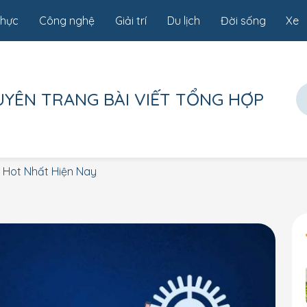
thực
Công nghệ
Giải trí
Du lịch
Đời sống
Xe
UYÊN TRANG
BÀI VIẾT TỔNG HỢP
 Hot Nhất Hiện Nay