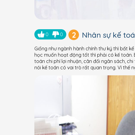
2
Nhân sự kế to
0
0
Giống như ngành hành chính thư ký thì bất k
học muốn hoạt động tốt thì phải có kế toán. 
toán chi phí lợi nhuận, cân đối ngân sách, chi
nói kế toán có vai trò rất quan trọng. Vì thế