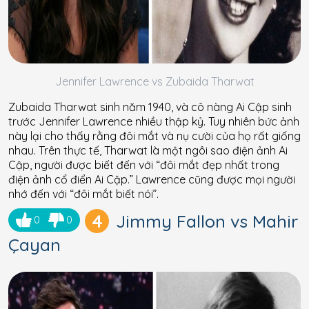
Jennifer Lawrence vs Zubaida Tharwat
Zubaida Tharwat sinh năm 1940, và cô nàng Ai Cập sinh
trước Jennifer Lawrence nhiều thập kỷ. Tuy nhiên bức ảnh
này lại cho thấy rằng đôi mắt và nụ cười của họ rất giống
nhau. Trên thực tế, Tharwat là một ngôi sao điện ảnh Ai
Cập, người được biết đến với “đôi mắt đẹp nhất trong
điện ảnh cổ điển Ai Cập.” Lawrence cũng được mọi người
nhớ đến với “đôi mắt biết nói”.
4
Jimmy Fallon vs Mahir
0
0
Çayan