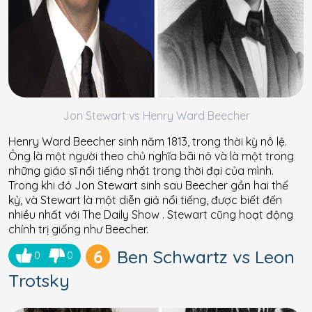
Jon Stewart vs Henry Ward Beecher
Henry Ward Beecher sinh năm 1813, trong thời kỳ nô lệ.
Ông là một người theo chủ nghĩa bãi nô và là một trong
những giáo sĩ nổi tiếng nhất trong thời đại của mình.
Trong khi đó Jon Stewart sinh sau Beecher gần hai thế
kỷ, và Stewart là một diễn giả nổi tiếng, được biết đến
nhiều nhất với The Daily Show . Stewart cũng hoạt động
chính trị giống như Beecher.
6
Ben Schwartz vs Leon
0
0
Trotsky