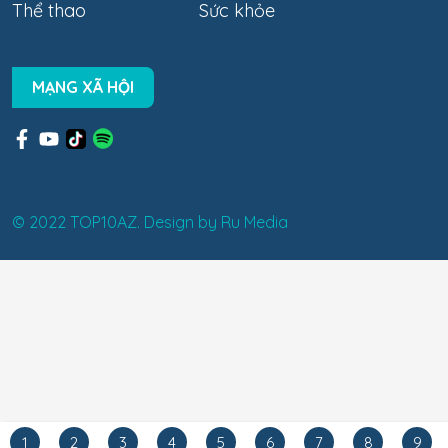
Thể thao
Sức khỏe
MẠNG XÃ HỘI
© 2022 TOP10AZ. Design by
Ru Media
1
2
3
4
5
6
7
8
9