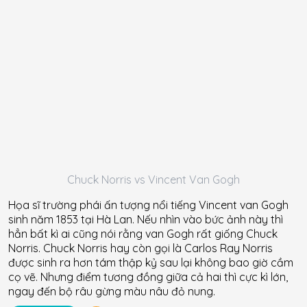
Chuck Norris vs Vincent Van Gogh
Họa sĩ trường phái ấn tượng nổi tiếng Vincent van Gogh
sinh năm 1853 tại Hà Lan. Nếu nhìn vào bức ảnh này thì
hẳn bất kì ai cũng nói rằng van Gogh rất giống Chuck
Norris. Chuck Norris hay còn gọi là Carlos Ray Norris
được sinh ra hơn tám thập kỷ sau lại không bao giờ cầm
cọ vẽ. Nhưng điểm tương đồng giữa cả hai thì cực kì lớn,
ngay đến bộ râu gừng màu nâu đỏ nung.