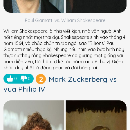
Paul Giamatti vs. William Shakespeare
William Shakespeare là nhà viết kịch, nhà văn người Anh
nổi tiếng nhất mọi thời đại. Shakespeare sinh vào tháng 4
năm 1564, và chắc chắn trước ngôi sao “Billions” Paul
Giamatti nhiều thập kỷ. Nhưng nếu nhìn vào bức hình này
thực sự thấy rằng Shakespeare có gương mặt giống với
nam diễn viên, từ chân tơ kẽ tóc hàm râu dê thú vị. Điểm
khác duy nhất là đồng phục và đôi bông tai.
2
Mark Zuckerberg vs
0
0
vua Philip IV