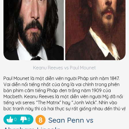
Keanu Reeves vs Paul Mounet
Paul Mounet là một diễn viên người Pháp sinh năm 1847.
Vai diễn nổi tiếng nhất của ông là vai chính trong phiên
bản phim câm tiếng Pháp đen trắng năm 1909 của
Macbeth. Keanu Reeves là một diễn viên người Mỹ đã nổi
tiếng với sereis “The Matrix” hay “Jonh Wick”. Nhìn vào
bức tranh này thì cả hai thực sự rất giống nhau đến thú vị!
8
Sean Penn vs
0
0