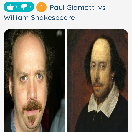
1
Paul Giamatti vs
0
0
William Shakespeare