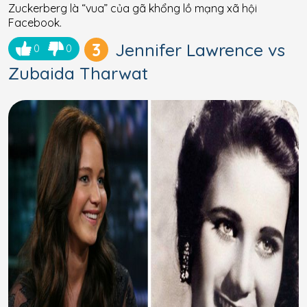
Zuckerberg là “vua” của gã khổng lồ mạng xã hội
Facebook.
3
Jennifer Lawrence vs
0
0
Zubaida Tharwat