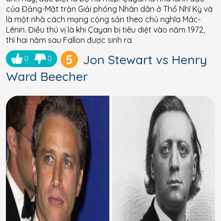
của Đảng-Mặt trận Giải phóng Nhân dân ở Thổ Nhĩ Kỳ và
là một nhà cách mạng cộng sản theo chủ nghĩa Mác-
Lênin. Điều thú vị là khi Çayan bị tiêu diệt vào năm 1972,
thì hai năm sau Fallon được sinh ra.
5
Jon Stewart vs Henry
0
0
Ward Beecher