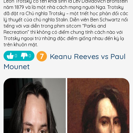
Leon Trotsky có tên khai sinh là Lev Davidovich Bronstein
năm 1879 và là một nhà cách mạng người Nga. Trotsky
đã đặt ra Chủ nghĩa Trotsky – một triết học phản đối các
lý thuyết của chủ nghĩa Stalin. Diễn viên Ben Schwartz nổi
tiếng với vai diễn trong phim sitcom “Parks and
Recreation” thì không có điểm chung tính cách nào với
Trotsky ngoại trừ những đặc điểm giống nhau đến kỳ lạ
trên khuôn mặt.
7
Keanu Reeves vs Paul
0
0
Mounet