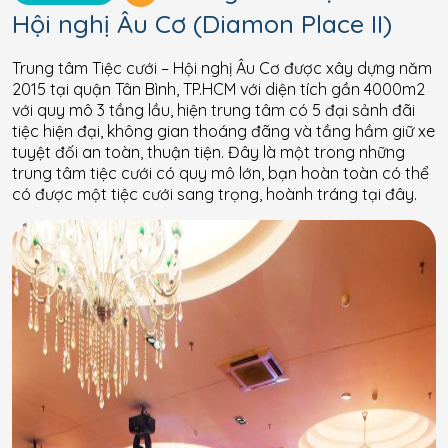
Hội nghị Âu Cơ (Diamon Place II)
Trung tâm Tiệc cưới – Hội nghị Âu Cơ được xây dựng năm
2015 tại quận Tân Bình, TP.HCM với diện tích gần 4000m2
với quy mô 3 tầng lầu, hiện trung tâm có 5 đại sảnh đãi
tiệc hiện đại, không gian thoáng đãng và tầng hầm giữ xe
tuyệt đối an toàn, thuận tiện. Đây là một trong những
trung tâm tiệc cưới có quy mô lớn, bạn hoàn toàn có thể
có được một tiệc cưới sang trọng, hoành tráng tại đây.