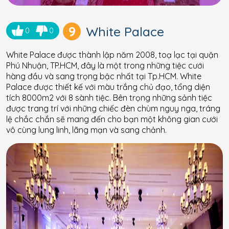
9
White Palace
0
0
White Palace được thành lập năm 2008, toạ lạc tại quận
Phú Nhuận, TP.HCM, đây là một trong những tiệc cưới
hàng đầu và sang trọng bậc nhất tại Tp.HCM. White
Palace được thiết kế với màu trắng chủ đạo, tổng diện
tích 8000m2 với 8 sành tiệc. Bên trọng những sảnh tiệc
được trang trí với những chiếc đèn chùm nguy nga, tráng
lệ chắc chắn sẽ mang đến cho bạn một không gian cưới
vô cùng lung linh, lãng mạn và sang chảnh.