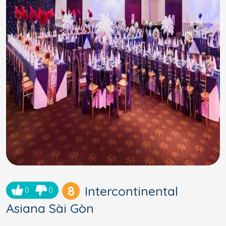
8
Intercontinental
0
0
Asiana Sài Gòn