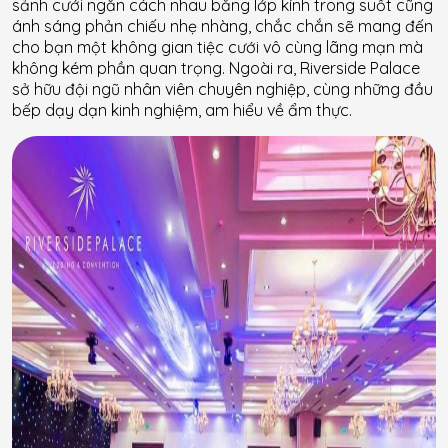
sảnh cưới ngăn cách nhau bằng lớp kính trong suốt cũng
ánh sáng phản chiếu nhẹ nhàng, chắc chắn sẽ mang đến
cho bạn một không gian tiệc cưới vô cùng lãng mạn mà
không kém phần quan trọng. Ngoài ra, Riverside Palace
sở hữu đội ngũ nhân viên chuyên nghiệp, cùng những đầu
bếp dạy dạn kinh nghiệm, am hiểu về ẩm thực.