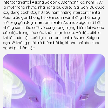
Intercontinental Asiana Saigon được thành lập năm 1997
là một trong những nhà hàng lâu đời tại Sài Gon. Dù được
xây dựng cách đây hơn 20 năm những Intercontinental
Asiana Saigon không hề kém cạnh với những nhà hàng
mới xây gần đây. Intercontinental Asiana Saigon sở hữu
những sảnh tiệc cưới vô cùng sang trọng, hiện đại và cao
cấp đặc trưng của các khách sạn 5 sao. Và đặc biệt là
khi tổ chức tiệc cưới tại Intercontinental Asiana Saigon
bạn sẽ không phải trả thêm bất kỳ khoản phí nào khác
ngoài phí bàn tiệc.