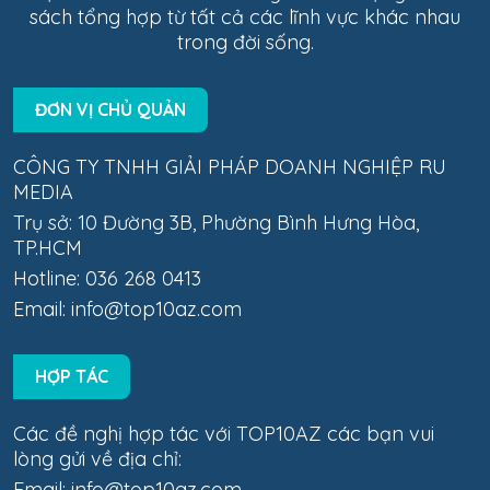
sách tổng hợp từ tất cả các lĩnh vực khác nhau
trong đời sống.
ĐƠN VỊ CHỦ QUẢN
CÔNG TY TNHH GIẢI PHÁP DOANH NGHIỆP RU
MEDIA
Trụ sở: 10 Đường 3B, Phường Bình Hưng Hòa,
TP.HCM
Hotline: 036 268 0413
Email:
info@top10az.com
HỢP TÁC
Các đề nghị hợp tác với TOP10AZ các bạn vui
lòng gửi về địa chỉ:
Email:
info@top10az.com