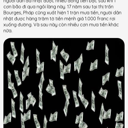
người dân đã nhặt được nhiều đồng tiền bạc sau khi 1
cơn bão đi qua ngôi làng này. 17 năm sau tại thị trấn
Bourges, Pháp cũng xuất hiện 1 trận mưa tiền, người dân
nhặt được hàng trăm tờ tiền mệnh giá 1.000 franc rơi
xuống đường. Và sau này còn nhiều cơn mưa tiền khác
nữa.