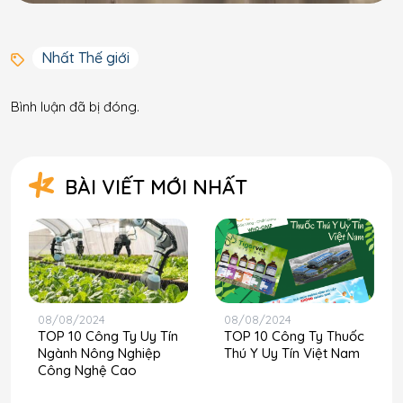
Nhất Thế giới
Bình luận đã bị đóng.
BÀI VIẾT MỚI NHẤT
08/08/2024
08/08/2024
TOP 10 Công Ty Uy Tín
TOP 10 Công Ty Thuốc
Ngành Nông Nghiệp
Thú Y Uy Tín Việt Nam
Công Nghệ Cao