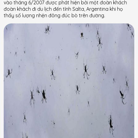
vào tháng 6/2007 được phát hiện bởi một đoàn khách
đoàn khách đi du lịch đến tỉnh Salta, Argentina khi họ
thấy số lượng nhện đông đúc bò trên đường.