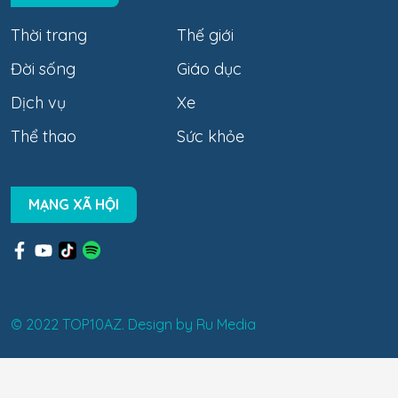
Thời trang
Thế giới
Đời sống
Giáo dục
Dịch vụ
Xe
Thể thao
Sức khỏe
MẠNG XÃ HỘI
© 2022 TOP10AZ. Design by
Ru Media