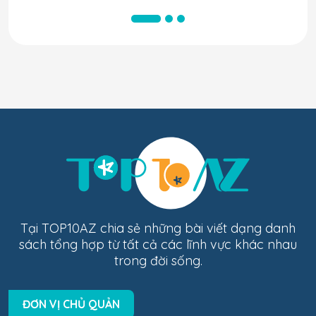
Tại TOP10AZ chia sẻ những bài viết dạng danh
sách tổng hợp từ tất cả các lĩnh vực khác nhau
trong đời sống.
ĐƠN VỊ CHỦ QUẢN