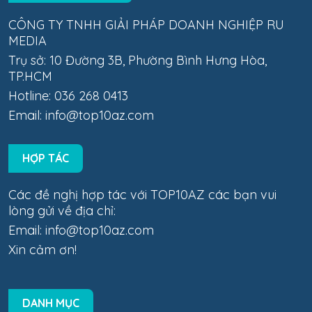
CÔNG TY TNHH GIẢI PHÁP DOANH NGHIỆP RU
MEDIA
Trụ sở: 10 Đường 3B, Phường Bình Hưng Hòa,
TP.HCM
Hotline: 036 268 0413
Email:
info@top10az.com
HỢP TÁC
Các đề nghị hợp tác với TOP10AZ các bạn vui
lòng gửi về địa chỉ:
Email:
info@top10az.com
Xin cảm ơn!
DANH MỤC