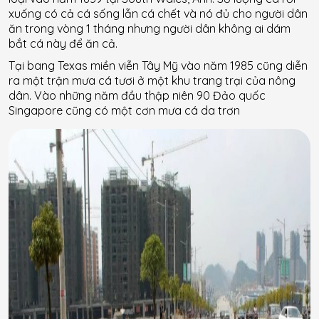
xuống có cả cá sống lẫn cá chết và nó đủ cho người dân
ăn trong vòng 1 tháng nhưng người dân không ai dám
bắt cá này để ăn cả.
Tại bang Texas miền viễn Tây Mỹ vào năm 1985 cũng diễn
ra một trận mưa cá tươi ở một khu trang trại của nông
dân. Vào những năm đầu thập niên 90 Đảo quốc
Singapore cũng có một cơn mưa cá da trơn