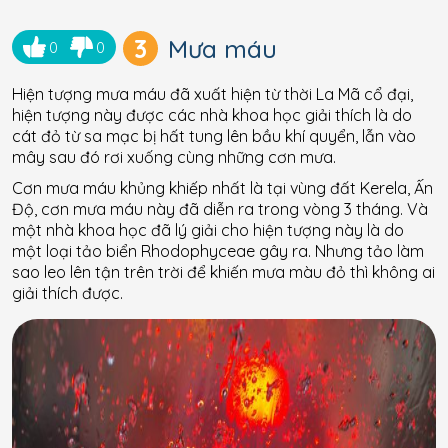
3
Mưa máu
0
0
Hiện tượng mưa máu đã xuất hiện từ thời La Mã cổ đại,
hiện tượng này được các nhà khoa học giải thích là do
cát đỏ từ sa mạc bị hất tung lên bầu khí quyển, lẫn vào
mây sau đó rơi xuống cùng những cơn mưa.
Cơn mưa máu khủng khiếp nhất là tại vùng đất Kerela, Ấn
Độ, cơn mưa máu này đã diễn ra trong vòng 3 tháng. Và
một nhà khoa học đã lý giải cho hiện tượng này là do
một loại tảo biển Rhodophyceae gây ra. Nhưng tảo làm
sao leo lên tận trên trời để khiến mưa màu đỏ thì không ai
giải thích được.