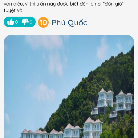
ván diều, vì thị trấn này được biết đến là nơi “đón gió”
tuyệt vời.
10
Phú Quốc
0
0