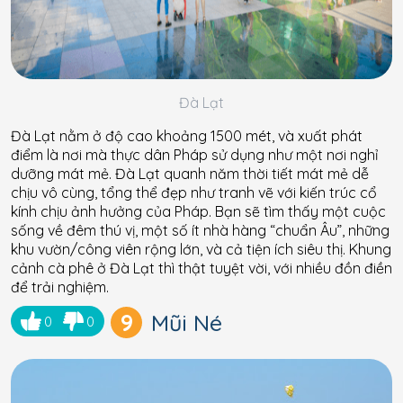
Đà Lạt
Đà Lạt nằm ở độ cao khoảng 1500 mét, và xuất phát
điểm là nơi mà thực dân Pháp sử dụng như một nơi nghỉ
dưỡng mát mẻ. Đà Lạt quanh năm thời tiết mát mẻ dễ
chịu vô cùng, tổng thể đẹp như tranh vẽ với kiến ​​trúc cổ
kính chịu ảnh hưởng của Pháp. Bạn sẽ tìm thấy một cuộc
sống về đêm thú vị, một số ít nhà hàng “chuẩn Âu”, những
khu vườn/công viên rộng lớn, và cả tiện ích siêu thị. Khung
cảnh cà phê ở Đà Lạt thì thật tuyệt vời, với nhiều đồn điền
để trải nghiệm.
9
Mũi Né
0
0