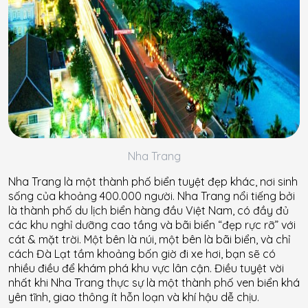
Nha Trang
Nha Trang là một thành phố biển tuyệt đẹp khác, nơi sinh
sống của khoảng 400.000 người. Nha Trang nổi tiếng bởi
là thành phố du lịch biển hàng đầu Việt Nam, có đầy đủ
các khu nghỉ dưỡng cao tầng và bãi biển “đẹp rực rỡ” với
cát & mặt trời. Một bên là núi, một bên là bãi biển, và chỉ
cách Đà Lạt tầm khoảng bốn giờ đi xe hơi, bạn sẽ có
nhiều điều để khám phá khu vực lân cận. Điều tuyệt vời
nhất khi Nha Trang thực sự là một thành phố ven biển khá
yên tĩnh, giao thông ít hỗn loạn và khí hậu dễ ​​chịu.