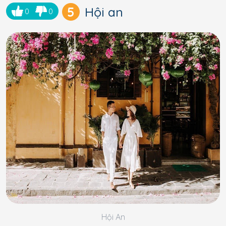
5
Hội an
0
0
Hội An