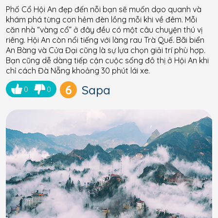
Phố Cổ Hội An đẹp đến nỗi bạn sẽ muốn dạo quanh và
khám phá từng con hẻm đèn lồng mỗi khi về đêm. Mỗi
căn nhà “vàng cổ” ở đây đều có một câu chuyện thú vị
riêng. Hội An còn nổi tiếng với làng rau Trà Quế. Bãi biển
An Bàng và Cửa Đại cũng là sự lựa chọn giải trí phù hợp.
Bạn cũng dễ dàng tiếp cận cuộc sống đô thị ở Hội An khi
chỉ cách Đà Nẵng khoảng 30 phút lái xe.
6
Sapa
0
0