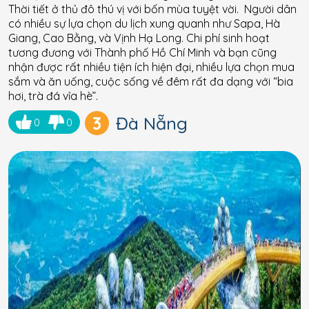
Thời tiết ở thủ đô thú vị với bốn mùa tuyệt vời. Người dân
có nhiều sự lựa chọn du lịch xung quanh như Sapa, Hà
Giang, Cao Bằng, và Vịnh Hạ Long. Chi phí sinh hoạt
tương đương với Thành phố Hồ Chí Minh và bạn cũng
nhận được rất nhiều tiện ích hiện đại, nhiều lựa chọn mua
sắm và ăn uống, cuộc sống về đêm rất đa dạng với “bia
hơi, trà đá vỉa hè”.
3
Đà Nẵng
0
0