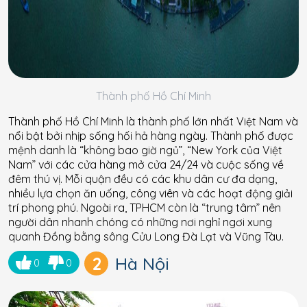
Thành phố Hồ Chí Minh
Thành phố Hồ Chí Minh là thành phố lớn nhất Việt Nam và
nổi bật bởi nhịp sống hối hả hàng ngày. Thành phố được
mệnh danh là “không bao giờ ngủ”, “New York của Việt
Nam” với các cửa hàng mở cửa 24/24 và cuộc sống về
đêm thú vị. Mỗi quận đều có các khu dân cư đa dạng,
nhiều lựa chọn ăn uống, công viên và các hoạt động giải
trí phong phú. Ngoài ra, TPHCM còn là “trung tâm” nên
người dân nhanh chóng có những nơi nghỉ ngơi xung
quanh Đồng bằng sông Cửu Long Đà Lạt và Vũng Tàu.
2
Hà Nội
0
0