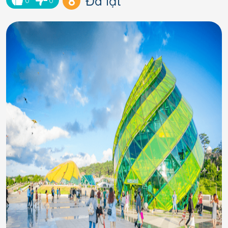
8
Đà lạt
0
0