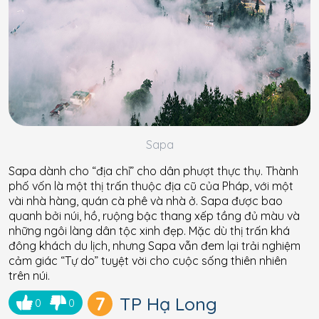
Sapa
Sapa dành cho “địa chỉ” cho dân phượt thực thụ. Thành
phố vốn là một thị trấn thuộc địa cũ của Pháp, với một
vài nhà hàng, quán cà phê và nhà ở. Sapa được bao
quanh bởi núi, hồ, ruộng bậc thang xếp tầng đủ màu và
những ngôi làng dân tộc xinh đẹp. Mặc dù thị trấn khá
đông khách du lịch, nhưng Sapa vẫn đem lại trải nghiệm
cảm giác “Tự do” tuyệt vời cho cuộc sống thiên nhiên
trên núi.
7
TP Hạ Long
0
0