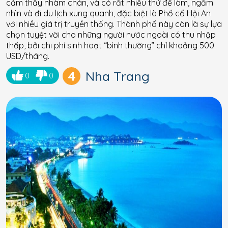
cảm thấy nhàm chán, và có rất nhiều thứ để làm, ngắm
nhìn và đi du lịch xung quanh, đặc biệt là Phố cổ Hội An
với nhiều giá trị truyền thống. Thành phố này còn là sự lựa
chọn tuyệt vời cho những người nước ngoài có thu nhập
thấp, bởi chi phí sinh hoạt “bình thường” chỉ khoảng 500
USD/tháng.
4
Nha Trang
0
0