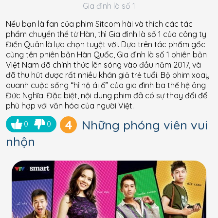
Gia đình là số 1
Nếu bạn là fan của phim Sitcom hài và thích các tác
phẩm chuyển thể từ Hàn, thì Gia đình là số 1 của công ty
Điền Quân là lựa chọn tuyệt vời. Dựa trên tác phẩm gốc
cùng tên phiên bản Hàn Quốc, Gia đình là số 1 phiên bản
Việt Nam đã chính thức lên sóng vào đầu năm 2017, và
đã thu hút được rất nhiều khán giả trẻ tuổi. Bộ phim xoay
quanh cuộc sống “hỉ nộ ái ố” của gia đình ba thế hệ ông
Đức Nghĩa. Đặc biệt, nội dung phim đã có sự thay đổi để
phù hợp với văn hóa của người Việt.
4
Những phóng viên vui
0
0
nhộn