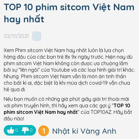
TOP 10 phim sitcom Việt Nam
hay nhất
02/11/2021
Xem Phim sitcom Việt Nam hay nhất luôn là lựa chọn
hàng đầu của các bạn trẻ 8x 9x ngày trước. Hiện nay dù
phim sitcom Việt Nam không còn được ưa chuộng lắm
bởi sự “lên ngôi” của Youtube và các loại hình giải trí khác.
Nhưng Phim sitcom Việt Nam vẫn là món ăn tinh thần
cho bất kì ai, đặc biệt là khi mùa dịch covid-19 vẫn chưa
hề qua đi.
Nếu bạn muốn có những giờ phút giây giải trí thoải mái
với phim truyền hình, thì hãy xem qua các gợi ý “
TOP 10
phim sitcom Việt Nam hay nhất
” của TOP10AZ. Hãy bắt
đầu nào!
1
Nhật kí Vàng Anh
0
0