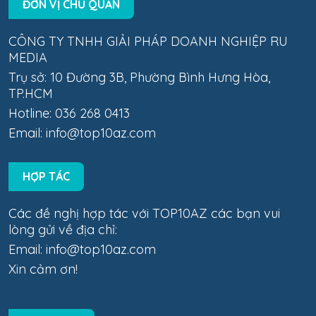
ĐƠN VỊ CHỦ QUẢN
CÔNG TY TNHH GIẢI PHÁP DOANH NGHIỆP RU
MEDIA
Trụ sở: 10 Đường 3B, Phường Bình Hưng Hòa,
TP.HCM
Hotline: 036 268 0413
Email:
info@top10az.com
HỢP TÁC
Các đề nghị hợp tác với TOP10AZ các bạn vui
lòng gửi về địa chỉ:
Email:
info@top10az.com
Xin cảm ơn!