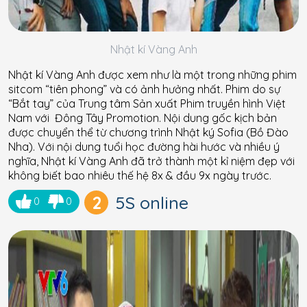
Nhật kí Vàng Anh
Nhật kí Vàng Anh được xem như là một trong những phim
sitcom “tiên phong” và có ảnh hưởng nhất. Phim do sự
“Bắt tay” của Trung tâm Sản xuất Phim truyền hình Việt
Nam với Đông Tây Promotion. Nội dung gốc kịch bản
được chuyển thể từ chương trình Nhật ký Sofia (Bồ Đào
Nha). Với nội dung tuổi học đường hài hước và nhiều ý
nghĩa, Nhật kí Vàng Anh đã trở thành một kỉ niệm đẹp với
không biết bao nhiêu thế hệ 8x & đầu 9x ngày trước.
2
5S online
0
0