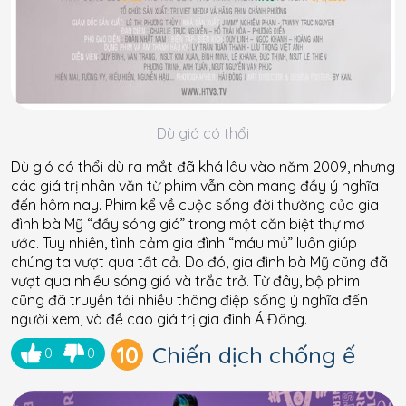
Dù gió có thổi
Dù gió có thổi dù ra mắt đã khá lâu vào năm 2009, nhưng
các giá trị nhân văn từ phim vẫn còn mang đầy ý nghĩa
đến hôm nay. Phim kể về cuộc sống đời thường của gia
đình bà Mỹ “đầy sóng gió” trong một căn biệt thự mơ
ước. Tuy nhiên, tình cảm gia đình “máu mủ” luôn giúp
chúng ta vượt qua tất cả. Do đó, gia đình bà Mỹ cũng đã
vượt qua nhiều sóng gió và trắc trở. Từ đây, bộ phim
cũng đã truyền tải nhiều thông điệp sống ý nghĩa đến
người xem, và đề cao giá trị gia đình Á Đông.
10
Chiến dịch chống ế
0
0