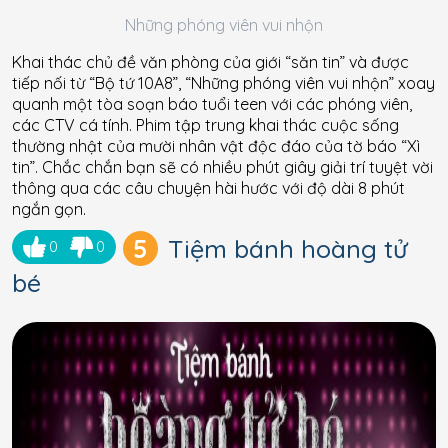
Những phóng viên vui nhộn
Khai thác chủ đề văn phòng của giới “săn tin” và được
tiếp nối từ “Bộ tứ 10A8”, “Những phóng viên vui nhộn” xoay
quanh một tòa soạn báo tuổi teen với các phóng viên,
các CTV cá tính. Phim tập trung khai thác cuộc sống
thường nhật của mười nhân vật độc đáo của tờ báo “Xì
tin”. Chắc chắn bạn sẽ có nhiều phút giây giải trí tuyệt vời
thông qua các câu chuyện hài hước với độ dài 8 phút
ngắn gọn.
5
Tiệm bánh hoàng tử
0
0
bé