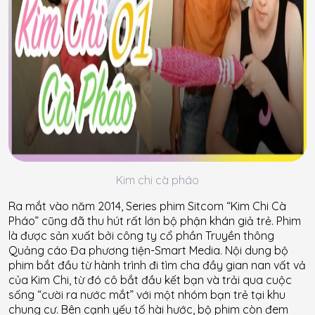
Kim chi cà pháo
Ra mắt vào năm 2014, Series phim Sitcom “Kim Chi Cà
Pháo” cũng đã thu hút rất lớn bộ phận khán giả trẻ. Phim
là được sản xuất bởi công ty cổ phần Truyền thông
Quảng cáo Đa phương tiện-Smart Media. Nội dung bộ
phim bắt đầu từ hành trình đi tìm cha đầy gian nan vất vả
của Kim Chi, từ đó cô bắt đầu kết bạn và trải qua cuộc
sống “cười ra nước mắt” với một nhóm bạn trẻ tại khu
chung cư. Bên cạnh yếu tố hài hước, bộ phim còn đem