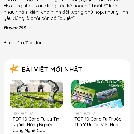
Họ cùng nhau xây dựng các kế hoạch “thoát ế” khác
nhau nhằm kiếm cho mình đối tượng phù hợp, nhưng tình
yêu đúng là phải cần có “duyên”.
Bosco 193
Bình luận đã bị đóng.
BÀI VIẾT MỚI NHẤT
08/08/2024
08/08/2024
TOP 10 Công Ty Uy Tín
TOP 10 Công Ty Thuốc
Ngành Nông Nghiệp
Thú Y Uy Tín Việt Nam
Công Nghệ Cao