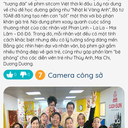
“tượng đài” về phim sitcom Việt thời kì đầu. Lấy nội dung
về chủ đề học đường giống như “Nhật kí Vàng Anh”, Bộ tứ
10A8 đã từng tạo nên cơn “sốt” một thời với bộ phận
khán giả trẻ. Nội dung phim xoay quanh cuộc sống
thường nhật của các nhân vật Phan Linh – La La – Mai
Lâm – Đô Đô. Trong đó, mỗi nhân vật đều có một tính
cách khác biệt nhưng đều có lý tưởng sống đáng mến.
Bằng góc nhìn hiện đại và nhân văn, bộ phim gửi gắm
nhiều thông điệp về giới trẻ, cũng như góp phần làm “bệ
phóng” cho các diễn viên trẻ như Thùy Anh, Mai Chi,
Dương Dương.
7
Camera công sở
0
0