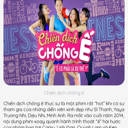
Chiến dịch chống ế
Chiến dịch chống ế thực sự là một phim rất “hot” khi có sự
tham gia của những diễn viên xinh đẹp như Sĩ Thanh, Yaya
Trương Nhi, Diệu Nhi, Minh Anh. Ra mắt vào cuối năm 2014,
nội dung phim xoay quanh hành trình thoát “ế” hài hước
của nhóm bạn trẻ Camy, Linh Đan, Quỳnh Lam và Ken.