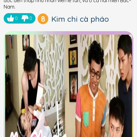
đốc đến thấp như nhân viên lễ tân, và ở cả hai miền Bắc-
Nam.
8
Kim chi cà pháo
0
0