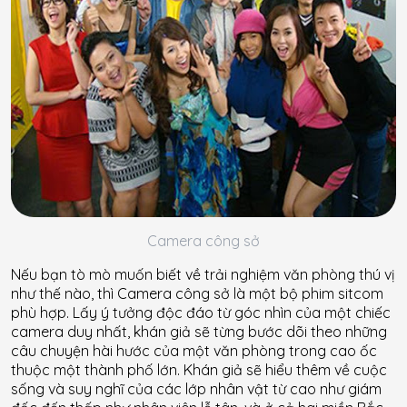
Camera công sở
Nếu bạn tò mò muốn biết về trải nghiệm văn phòng thú vị
như thế nào, thì Camera công sở là một bộ phim sitcom
phù hợp. Lấy ý tưởng độc đáo từ góc nhìn của một chiếc
camera duy nhất, khán giả sẽ từng bước dõi theo những
câu chuyện hài hước của một văn phòng trong cao ốc
thuộc một thành phố lớn. Khán giả sẽ hiểu thêm về cuộc
sống và suy nghĩ của các lớp nhân vật từ cao như giám