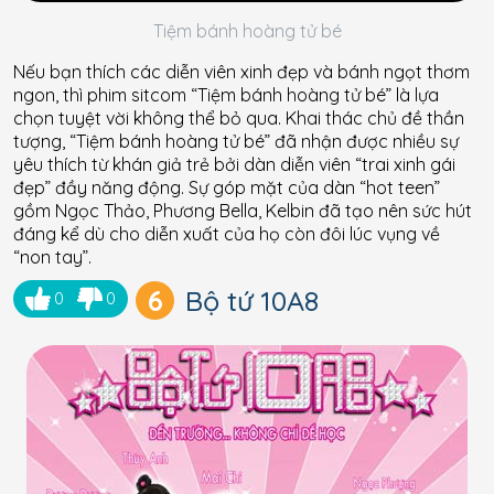
Tiệm bánh hoàng tử bé
Nếu bạn thích các diễn viên xinh đẹp và bánh ngọt thơm
ngon, thì phim sitcom “Tiệm bánh hoàng tử bé” là lựa
chọn tuyệt vời không thể bỏ qua. Khai thác chủ đề thần
tượng, “Tiệm bánh hoàng tử bé” đã nhận được nhiều sự
yêu thích từ khán giả trẻ bởi dàn diễn viên “trai xinh gái
đẹp” đầy năng động. Sự góp mặt của dàn “hot teen”
gồm Ngọc Thảo, Phương Bella, Kelbin đã tạo nên sức hút
đáng kể dù cho diễn xuất của họ còn đôi lúc vụng về
“non tay”.
6
Bộ tứ 10A8
0
0