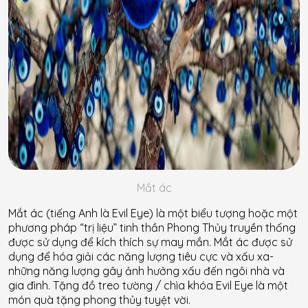
Mắt ác
Mắt ác (tiếng Anh là Evil Eye) là một biểu tượng hoặc một
phương pháp “trị liệu” tinh thần Phong Thủy truyền thống
được sử dụng để kích thích sự may mắn. Mắt ác được sử
dụng để hóa giải các năng lượng tiêu cực và xấu xa-
những năng lượng gây ảnh hưởng xấu đến ngôi nhà và
gia đình. Tặng đồ treo tường / chìa khóa Evil Eye là một
món quà tặng phong thủy tuyệt vời.