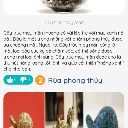
Cây trúc may mắn
Cây trúc may mắn thường có vài lớp tre với màu xanh nổi
bật. Đây là một trong những vật phẩm phong thủy được
ưa chuộng nhất. Ngoài ra, Cây trúc may mắn cũng là
một loại cây cực kỳ dễ chăm sóc, có thể sống được
trong mọi loại ánh sáng. Cây trúc may mắn được cho là
thu hút năng lượng tốt lành và giúp cải thiện “mảng xanh”
cho nhà bạn.
2
Rùa phong thủy
0
0