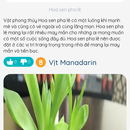
Hoa sen pha lê
Vật phong thủy Hoa sen pha lê có một luồng khí mạnh
mẽ và cũng có vẻ ngoài vô cùng lãng mạn. Hoa sen pha
lê mang lại rất nhiều may mắn cho những ai mong muốn
có một số cuộc sống đầy đủ. Hoa sen pha lê nên được
đặt ở các vị trí trang trọng trong nhà để mang lại may
mắn và tiền bạc.
8
Vịt Manadarin
0
0