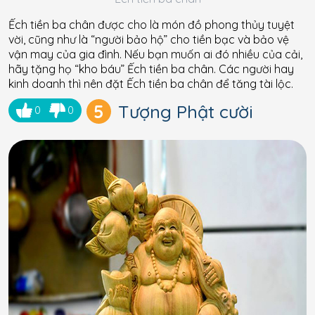
Ếch tiền ba chân được cho là món đồ phong thủy tuyệt
vời, cũng như là “người bảo hộ” cho tiền bạc và bảo vệ
vận may của gia đình. Nếu bạn muốn ai đó nhiều của cải,
hãy tặng họ “kho báu” Ếch tiền ba chân. Các người hay
kinh doanh thì nên đặt Ếch tiền ba chân để tăng tài lộc.
5
Tượng Phật cười
0
0