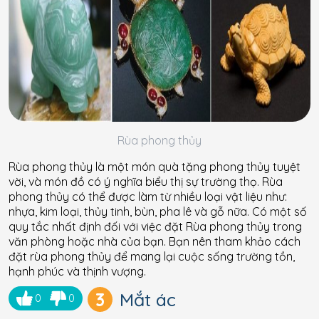
Rùa phong thủy
Rùa phong thủy là một món quà tặng phong thủy tuyệt
vời, và món đồ có ý nghĩa biểu thị sự trường thọ. Rùa
phong thủy có thể được làm từ nhiều loại vật liệu như:
nhựa, kim loại, thủy tinh, bùn, pha lê và gỗ nữa. Có một số
quy tắc nhất định đối với việc đặt Rùa phong thủy trong
văn phòng hoặc nhà của bạn. Bạn nên tham khảo cách
đặt rùa phong thủy để mang lại cuộc sống trường tồn,
hạnh phúc và thịnh vượng.
3
Mắt ác
0
0