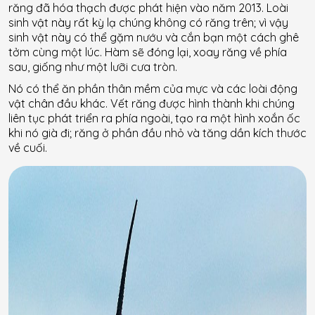
răng đã hóa thạch được phát hiện vào năm 2013. Loài
sinh vật này rất kỳ lạ chúng không có răng trên; vì vậy
sinh vật này có thể gặm nướu và cắn bạn một cách ghê
tởm cùng một lúc. Hàm sẽ đóng lại, xoay răng về phía
sau, giống như một lưỡi cưa tròn.
Nó có thể ăn phần thân mềm của mực và các loài động
vật chân đầu khác. Vết răng được hình thành khi chúng
liên tục phát triển ra phía ngoài, tạo ra một hình xoắn ốc
khi nó già đi; răng ở phần đầu nhỏ và tăng dần kích thước
về cuối.