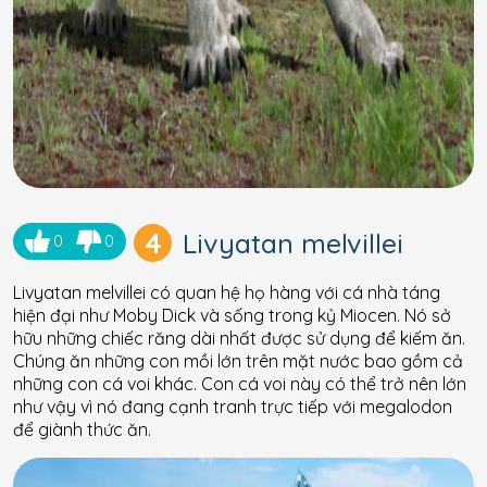
4
Livyatan melvillei
0
0
Livyatan melvillei có quan hệ họ hàng với cá nhà táng
hiện đại như Moby Dick và sống trong kỷ Miocen. Nó sở
hữu những chiếc răng dài nhất được sử dụng để kiếm ăn.
Chúng ăn những con mồi lớn trên mặt nước bao gồm cả
những con cá voi khác. Con cá voi này có thể trở nên lớn
như vậy vì nó đang cạnh tranh trực tiếp với megalodon
để giành thức ăn.