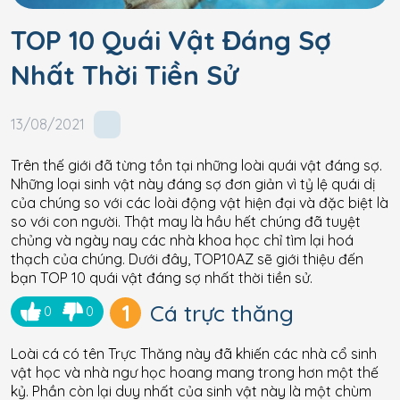
TOP 10 Quái Vật Đáng Sợ
Nhất Thời Tiền Sử
13/08/2021
Trên thế giới đã từng tồn tại những loài quái vật đáng sợ.
Những loại sinh vật này đáng sợ đơn giản vì tỷ lệ quái dị
của chúng so với các loài động vật hiện đại và đặc biệt là
so với con người. Thật may là hầu hết chúng đã tuyệt
chủng và ngày nay các nhà khoa học chỉ tìm lại hoá
thạch của chúng. Dưới đây, TOP10AZ sẽ giới thiệu đến
bạn TOP 10 quái vật đáng sợ nhất thời tiền sử.
1
Cá trực thăng
0
0
Loài cá có tên Trực Thăng này đã khiến các nhà cổ sinh
vật học và nhà ngư học hoang mang trong hơn một thế
kỷ. Phần còn lại duy nhất của sinh vật này là một chùm