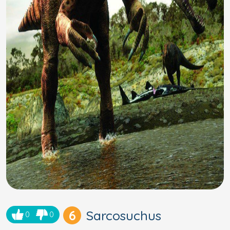
6
Sarcosuchus
0
0