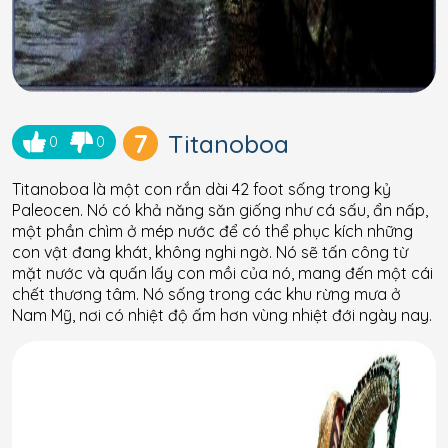
7
Titanoboa
0
0
Titanoboa là một con rắn dài 42 foot sống trong kỷ
Paleocen. Nó có khả năng săn giống như cá sấu, ẩn nấp,
một phần chìm ở mép nước để có thể phục kích những
con vật đang khát, không nghi ngờ. Nó sẽ tấn công từ
mặt nước và quấn lấy con mồi của nó, mang đến một cái
chết thương tâm. Nó sống trong các khu rừng mưa ở
Nam Mỹ, nơi có nhiệt độ ấm hơn vùng nhiệt đới ngày nay.