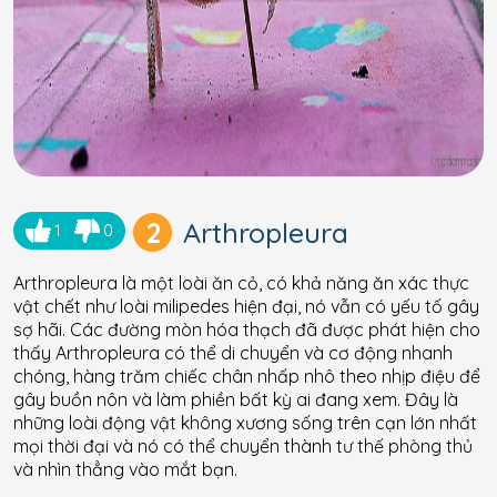
2
Arthropleura
1
0
Arthropleura là một loài ăn cỏ, có khả năng ăn xác thực
vật chết như loài milipedes hiện đại, nó vẫn có yếu tố gây
sợ hãi. Các đường mòn hóa thạch đã được phát hiện cho
thấy Arthropleura có thể di chuyển và cơ động nhanh
chóng, hàng trăm chiếc chân nhấp nhô theo nhịp điệu để
gây buồn nôn và làm phiền bất kỳ ai đang xem. Đây là
những loài động vật không xương sống trên cạn lớn nhất
mọi thời đại và nó có thể chuyển thành tư thế phòng thủ
và nhìn thẳng vào mắt bạn.