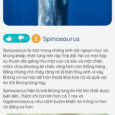
5
Spinosaurus
0
0
Spinosaurus là một trong những sinh vật ngoạn mục và
khủng khiếp nhất từng rình rập Trái đất. Nó có một hộp
sọ thuôn dài giống như một con cá sấu và một chiếc
mõm chứa khoảng 64 chiếc răng hình nón thẳng hàng .
Bằng chứng cho thấy rằng nó là bán thủy sinh, vì vậy
không có nơi nào để trốn thoát khỏi loài cá và quái vật
ăn thịt khủng long này.
Spinosaurus hiện là loài khủng long ăn thịt lớn nhất được
biết đến , thậm chí còn lớn hơn cả T. rex và
Giganotosaurus. như cánh buồm khiến nó trông to hơn
và đáng sợ hơn.