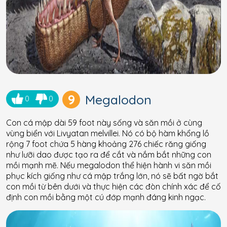
9
Megalodon
0
0
Con cá mập dài 59 foot này sống và săn mồi ở cùng
vùng biển với Livyatan melvillei. Nó có bộ hàm khổng lồ
rộng 7 foot chứa 5 hàng khoảng 276 chiếc răng giống
như lưỡi dao được tạo ra để cắt và nắm bắt những con
mồi mạnh mẽ. Nếu megalodon thể hiện hành vi săn mồi
phục kích giống như cá mập trắng lớn, nó sẽ bất ngờ bắt
con mồi từ bên dưới và thực hiện các đòn chính xác để cố
định con mồi bằng một cú đớp mạnh đáng kinh ngạc.