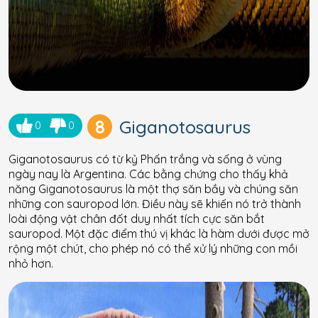
8
Giganotosaurus
0
0
Giganotosaurus có từ kỷ Phấn trắng và sống ở vùng
ngày nay là Argentina. Các bằng chứng cho thấy khả
năng Giganotosaurus là một thợ săn bầy và chúng săn
những con sauropod lớn. Điều này sẽ khiến nó trở thành
loài động vật chân đốt duy nhất tích cực săn bắt
sauropod. Một đặc điểm thú vị khác là hàm dưới được mở
rộng một chút, cho phép nó có thể xử lý những con mồi
nhỏ hơn.