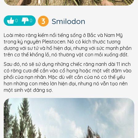
3
Smilodon
0
0
Loài mèo răng kiếm nổi tiếng sống ở Bắc và Nam Mỹ
trong kỷ nguyên Pleistocen. Nó có kích thước tương
đương với sư tử và hổ hiện đại, nhưng với sức mạnh phần
trên cơ thể khổng lồ, nó thường vật con mồi xuống đất.
Sau đó, nó sẽ sử dụng những chiếc răng nanh dài 11 inch
có răng cưa để cắn vào cổ họng hoặc một vết đâm vào
phổi của nạn nhân. Mặc dù vết cắn của nó có thể yếu
hơn những con mèo lớn hiện đại, nhưng nó vẫn tạo nên
một sinh vật đáng sợ.