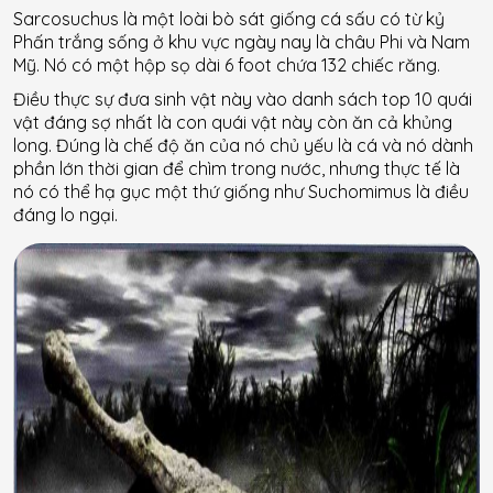
Sarcosuchus là một loài bò sát giống cá sấu có từ kỷ
Phấn trắng sống ở khu vực ngày nay là châu Phi và Nam
Mỹ. Nó có một hộp sọ dài 6 foot chứa 132 chiếc răng.
Điều thực sự đưa sinh vật này vào danh sách top 10 quái
vật đáng sợ nhất là con quái vật này còn ăn cả khủng
long. Đúng là chế độ ăn của nó chủ yếu là cá và nó dành
phần lớn thời gian để chìm trong nước, nhưng thực tế là
nó có thể hạ gục một thứ giống như Suchomimus là điều
đáng lo ngại.