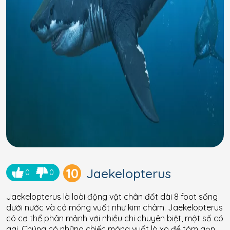
10
Jaekelopterus
0
0
Jaekelopterus là loài động vật chân đốt dài 8 foot sống
dưới nước và có móng vuốt như kim châm. Jaekelopterus
có cơ thể phân mảnh với nhiều chi chuyên biệt, một số có
gai. Chúng có những chiếc móng vuốt lò xo để tóm gọn