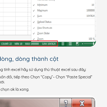
dòng, dòng thành cột
g tính excel hãy sử dụng thủ thuật excel sau đây:
uốn đổi, tiếp theo Chọn “Copy”– Chọn “Paste Special”
ới.
chọn ok là xong.