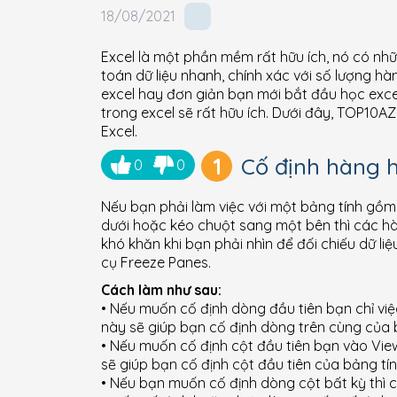
18/08/2021
Excel là một phần mềm rất hữu ích, nó có nhữ
toán dữ liệu nhanh, chính xác với số lượng hà
excel hay đơn giản bạn mới bắt đầu học excel
trong excel sẽ rất hữu ích. Dưới đây, TOP10AZ
Excel.
1
Cố định hàng h
0
0
Nếu bạn phải làm việc với một bảng tính gồm
dưới hoặc kéo chuột sang một bên thì các hà
khó khăn khi bạn phải nhìn để đối chiếu dữ l
cụ Freeze Panes.
Cách làm như sau:
• Nếu muốn cố định dòng đầu tiên bạn chỉ việ
này sẽ giúp bạn cố định dòng trên cùng của b
• Nếu muốn cố định cột đầu tiên bạn vào View
sẽ giúp bạn cố định cột đầu tiên của bảng tín
• Nếu bạn muốn cố định dòng cột bất kỳ thì ch