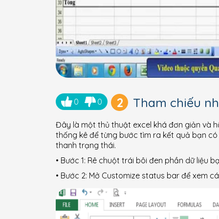
2
Tham chiếu nha
0
0
Đây là một thủ thuật excel khá đơn giản và h
thống kê để từng bước tìm ra kết quả bạn có 
thanh trạng thái.
• Bước 1: Rê chuột trái bôi đen phần dữ liệu 
• Bước 2: Mở Customize status bar để xem các 