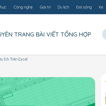
thực
Công nghệ
Giải trí
Du lịch
Đời sống
Xe
UYÊN TRANG
BÀI VIẾT TỔNG HỢP
u Ích Trên Excel