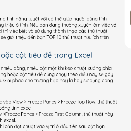
ng tính năng tuyệt vời có thể giúp người dùng tính
ng triệu ô tính. Nếu bạn đang thường xuyên làm việc với
 thì việc biết và sử dụng thành thạo các thủ thuật
 sẽ giới thiệu đến bạn TOP 10 thủ thuật hữu ích trên
oặc cột tiêu đề trong Excel
 nhiều dòng, nhiều cột một khi kéo chuột xuống phía
ng hoặc cột tiêu đề cũng chạy theo điều này sẽ gây
iệu. Giải pháp cho trường hợp này là hãy sử dụng công
c vào View > Freeze Panes > Freeze Top Row, thủ thuật
ảng tính excel.
 >Freeze Panes > Freeze First Column, thủ thuật này
h excel.
ỉ cần đặt chuột vào vị trí ô đầu tiên sau cột bạn