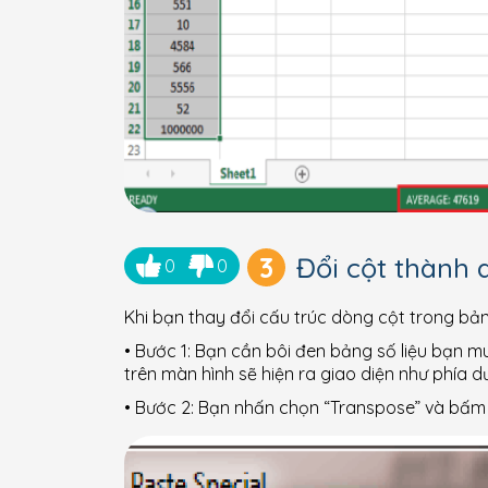
3
Đổi cột thành 
0
0
Khi bạn thay đổi cấu trúc dòng cột trong bản
• Bước 1: Bạn cần bôi đen bảng số liệu bạn m
trên màn hình sẽ hiện ra giao diện như phía dư
• Bước 2: Bạn nhấn chọn “Transpose” và bấm 