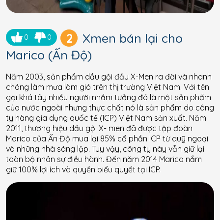
2
Xmen bán lại cho
0
0
Marico (Ấn Độ)
Năm 2003, sản phẩm dầu gội đầu X-Men ra đời và nhanh
chóng làm mưa làm gió trên thị trường Việt Nam. Với tên
gọi khá tây nhiều người nhầm tưởng đó là một sản phẩm
của nước ngoài nhưng thực chất nó là sản phẩm do công
ty hàng gia dụng quốc tế (ICP) Việt Nam sản xuất. Năm
2011, thương hiệu dầu gội X- men đã được tập đoàn
Marico của Ấn Độ mua lại 85% cổ phần ICP từ quỹ ngoại
và những nhà sáng lập. Tuy vậy, công ty này vẫn giữ lại
toàn bộ nhân sự điều hành. Đến năm 2014 Marico nắm
giữ 100% lợi ích và quyền biểu quyết tại ICP.