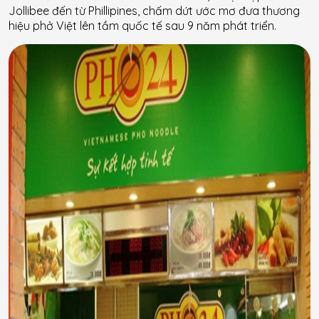
Jollibee đến từ Phillipines, chấm dứt ước mơ đưa thương
hiệu phở Việt lên tầm quốc tế sau 9 năm phát triển.