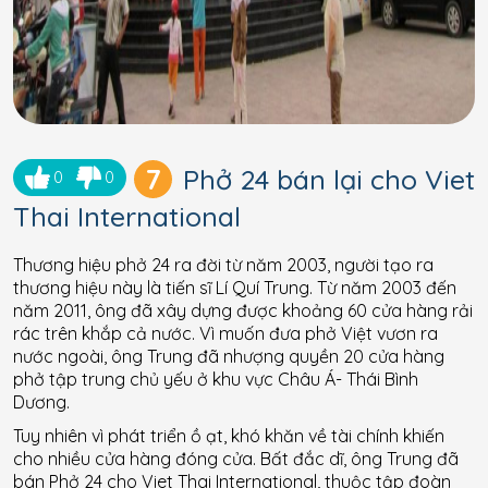
7
Phở 24 bán lại cho Viet
0
0
Thai International
Thương hiệu phở 24 ra đời từ năm 2003, người tạo ra
thương hiệu này là tiến sĩ Lí Quí Trung. Từ năm 2003 đến
năm 2011, ông đã xây dựng được khoảng 60 cửa hàng rải
rác trên khắp cả nước. Vì muốn đưa phở Việt vươn ra
nước ngoài, ông Trung đã nhượng quyền 20 cửa hàng
phở tập trung chủ yếu ở khu vực Châu Á- Thái Bình
Dương.
Tuy nhiên vì phát triển ồ ạt, khó khăn về tài chính khiến
cho nhiều cửa hàng đóng cửa. Bất đắc dĩ, ông Trung đã
bán Phở 24 cho Viet Thai International, thuộc tập đoàn