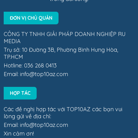
ĐƠN VỊ CHỦ QUẢN
CÔNG TY TNHH GIẢI PHÁP DOANH NGHIỆP RU
MEDIA
Trụ sở: 10 Đường 3B, Phường Bình Hưng Hòa,
TP.HCM
Hotline: 036 268 0413
Email:
info@top10az.com
HỢP TÁC
Các đề nghị hợp tác với TOP10AZ các bạn vui
lòng gửi về địa chỉ:
Email:
info@top10az.com
Xin cảm ơn!