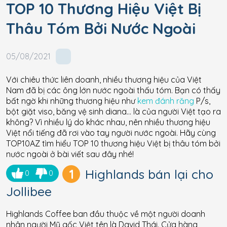
TOP 10 Thương Hiệu Việt Bị
Thâu Tóm Bởi Nước Ngoài
05/08/2021
Với chiêu thức liên doanh, nhiều thương hiệu của Việt
Nam đã bị các ông lớn nước ngoài thấu tóm. Bạn có thấy
bất ngờ khi những thương hiệu như
kem đánh răng
P/s,
bột giặt viso, băng vệ sinh diana… là của người Việt tạo ra
không? Vì nhiều lý do khác nhau, nên nhiều thương hiệu
Việt nổi tiếng đã rơi vào tay người nước ngoài. Hãy cùng
TOP10AZ tìm hiểu TOP 10 thương hiệu Việt bị thâu tóm bởi
nước ngoài ở bài viết sau đây nhé!
1
Highlands bán lại cho
0
0
Jollibee
Highlands Coffee ban đầu thuộc về một người doanh
nhân người Mỹ gốc Việt tên là David Thái. Cửa hàng