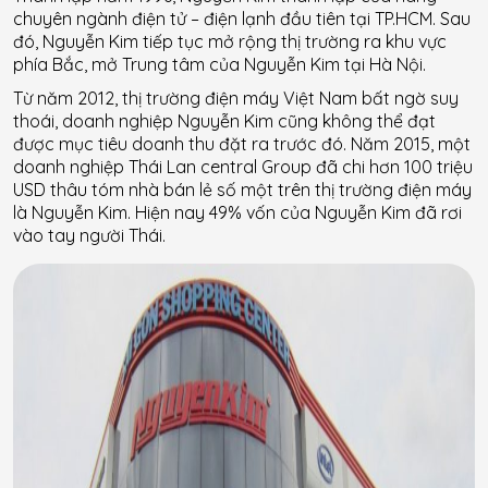
chuyên ngành điện tử – điện lạnh đầu tiên tại TP.HCM. Sau
đó, Nguyễn Kim tiếp tục mở rộng thị trường ra khu vực
phía Bắc, mở Trung tâm của Nguyễn Kim tại Hà Nội.
Từ năm 2012, thị trường điện máy Việt Nam bất ngờ suy
thoái, doanh nghiệp Nguyễn Kim cũng không thể đạt
được mục tiêu doanh thu đặt ra trước đó. Năm 2015, một
doanh nghiệp Thái Lan central Group đã chi hơn 100 triệu
USD thâu tóm nhà bán lẻ số một trên thị trường điện máy
là Nguyễn Kim. Hiện nay 49% vốn của Nguyễn Kim đã rơi
vào tay người Thái.