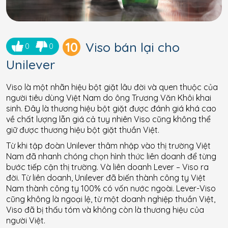
10
Viso bán lại cho
0
0
Unilever
Viso là một nhãn hiệu bột giặt lâu đời và quen thuộc của
người tiêu dùng Việt Nam do ông Trương Văn Khôi khai
sinh. Đây là thương hiệu bột giặt được đánh giá khá cao
về chất lượng lẫn giá cả tuy nhiên Viso cũng không thể
giữ được thương hiệu bột giặt thuần Việt.
Từ khi tập đoàn Unilever thâm nhập vào thị trường Việt
Nam đã nhanh chóng chọn hình thức liên doanh để từng
bước tiếp cận thị trường. Và liên doanh Lever – Viso ra
đời. Từ liên doanh, Unilever đã biến thành công ty Việt
Nam thành công ty 100% có vốn nước ngoài. Lever-Viso
cũng không là ngoại lệ, từ một doanh nghiệp thuần Việt,
Viso đã bị thấu tóm và không còn là thương hiệu của
người Việt.