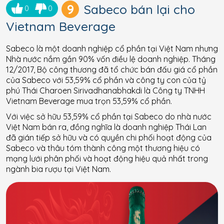
9
Sabeco bán lại cho
0
0
Vietnam Beverage
Sabeco là một doanh nghiệp cổ phần tại Việt Nam nhưng
Nhà nước nắm gần 90% vốn điều lệ doanh nghiệp. Tháng
12/2017, Bộ công thương đã tổ chức bán đấu giá cổ phần
của Sabeco với 53,59% cổ phần và công ty con của tỷ
phú Thái Charoen Sirivadhanabhakdi là Công ty TNHH
Vietnam Beverage mua trọn 53,59% cổ phần.
Với việc sở hữu 53,59% cổ phần tại Sabeco do nhà nước
Việt Nam bán ra, đồng nghĩa là doanh nghiệp Thái Lan
đã gián tiếp sở hữu và có quyền chi phối hoạt động của
Sabeco và thâu tóm thành công một thương hiệu có
mạng lưới phân phối và hoạt động hiệu quả nhất trong
ngành bia rượu tại Việt Nam.