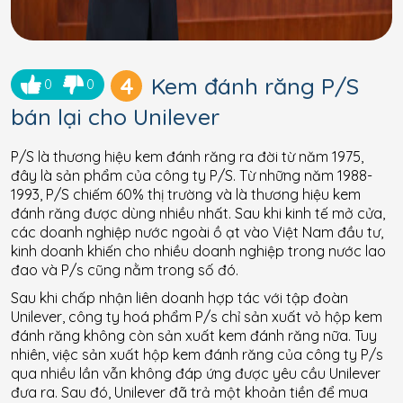
4
Kem đánh răng P/S
0
0
bán lại cho Unilever
P/S là thương hiệu kem đánh răng ra đời từ năm 1975,
đây là sản phẩm của công ty P/S. Từ những năm 1988-
1993, P/S chiếm 60% thị trường và là thương hiệu kem
đánh răng được dùng nhiều nhất. Sau khi kinh tế mở cửa,
các doanh nghiệp nước ngoài ồ ạt vào Việt Nam đầu tư,
kinh doanh khiến cho nhiều doanh nghiệp trong nước lao
đao và P/s cũng nằm trong số đó.
Sau khi chấp nhận liên doanh hợp tác với tập đoàn
Unilever, công ty hoá phẩm P/s chỉ sản xuất vỏ hộp kem
đánh răng không còn sản xuất kem đánh răng nữa. Tuy
nhiên, việc sản xuất hộp kem đánh răng của công ty P/s
qua nhiều lần vẫn không đáp ứng được yêu cầu Unilever
đưa ra. Sau đó, Unilever đã trả một khoản tiền để mua