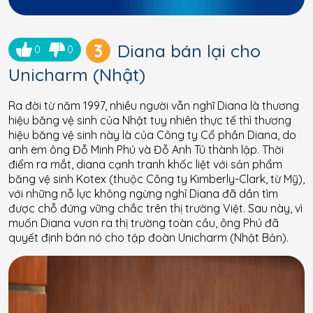
3
Diana bán lại cho
0
0
Unicharm (Nhật)
Ra đời từ năm 1997, nhiều người vẫn nghĩ Diana là thương
hiệu băng vệ sinh của Nhật tuy nhiên thực tế thì thương
hiệu băng vệ sinh này là của Công ty Cổ phần Diana, do
anh em ông Đỗ Minh Phú và Đỗ Anh Tú thành lập. Thời
điểm ra mắt, diana cạnh tranh khốc liệt với sản phẩm
băng vệ sinh Kotex (thuộc Công ty Kimberly-Clark, từ Mỹ),
với những nỗ lực không ngừng nghỉ Diana đã dần tìm
được chỗ đứng vững chắc trên thị trường Việt. Sau này, vì
muốn Diana vươn ra thị trường toàn cầu, ông Phú đã
quyết định bán nó cho tập đoàn Unicharm (Nhật Bản).