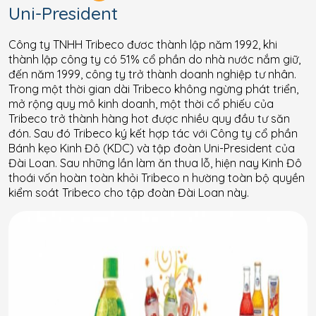
Uni-President
Công ty TNHH Tribeco đươc thành lập năm 1992, khi
thành lập công ty có 51% cổ phần do nhà nước nắm giữ,
đến năm 1999, công ty trở thành doanh nghiệp tư nhân.
Trong một thời gian dài Tribeco không ngừng phát triển,
mở rộng quy mô kinh doanh, một thời cổ phiếu của
Tribeco trở thành hàng hot được nhiều quy đầu tư săn
đón. Sau đó Tribeco ký kết hợp tác với Công ty cổ phần
Bánh kẹo Kinh Đô (KDC) và tập đoàn Uni-President của
Đài Loan. Sau những lần làm ăn thua lỗ, hiện nay Kinh Đô
thoái vốn hoàn toàn khỏi Tribeco n hường toàn bộ quyền
kiểm soát Tribeco cho tập đoàn Đài Loan này.