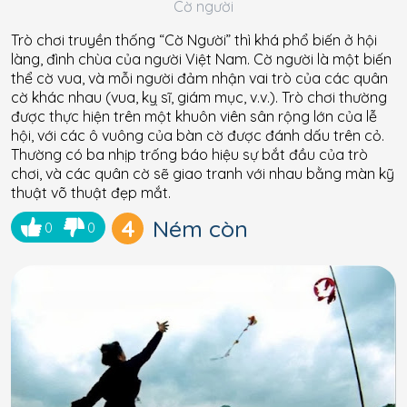
Cờ người
Trò chơi truyền thống “Cờ Người” thì khá phổ biến ở hội
làng, đình chùa của người Việt Nam. Cờ người là một biến
thể cờ vua, và mỗi người đảm nhận vai trò của các quân
cờ khác nhau (vua, kỵ sĩ, giám mục, v.v.). Trò chơi thường
được thực hiện trên một khuôn viên sân rộng lớn của lễ
hội, với các ô vuông của bàn cờ được đánh dấu trên cỏ.
Thường có ba nhịp trống báo hiệu sự bắt đầu của trò
chơi, và các quân cờ sẽ giao tranh với nhau bằng màn kỹ
thuật võ thuật đẹp mắt.
4
Ném còn
0
0