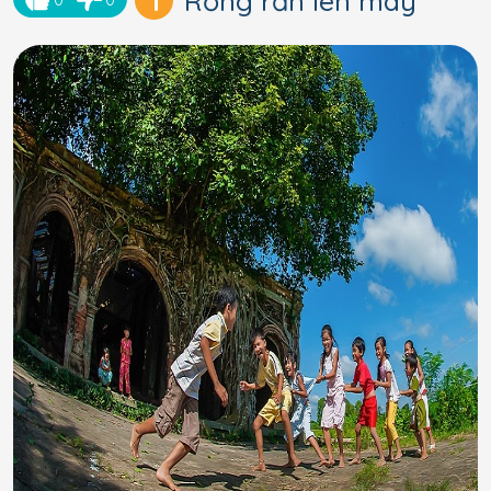
1
Rồng rắn lên mây