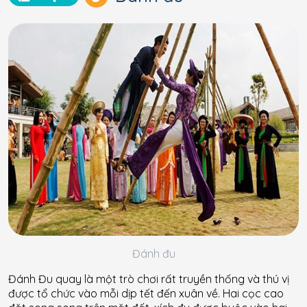
Đánh đu
Đánh Đu quay là một trò chơi rất truyền thống và thú vị
được tổ chức vào mỗi dịp tết đến xuân về. Hai cọc cao