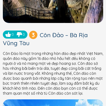
3
Côn Đảo – Bà Rịa
0
0
Vũng Tàu
Côn Đảo là một trong những hòn đảo đẹp nhất Việt Nam,
quần đảo này gồm 16 đảo nhỏ hầu hết đều không có
người ở và nó mang một vẻ đẹp hoang sơ. Côn đảo sở
hữu những bãi biển trải dài, tuyệt đẹp cũng bãi cát trắng
và làn nước trong vắt. Không nhưng thế, Côn đảo còn
được bao quanh bởi những lớp cây tán rộng tạo nên một
bức tranh thiên nhiên tuyệt đẹp, làm say đắm bất kỳ du
khách khó tính nào. Đến côn đảo bạn còn có thể được
tham quan một số nhà tù Côn đảo còn sót lại.