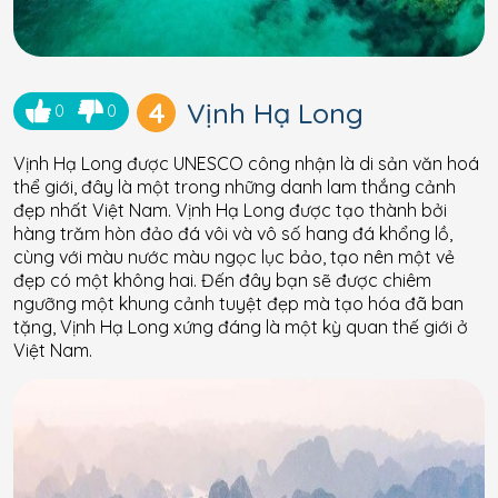
4
Vịnh Hạ Long
0
0
Vịnh Hạ Long được UNESCO công nhận là di sản văn hoá
thể giới, đây là một trong những danh lam thắng cảnh
đẹp nhất Việt Nam. Vịnh Hạ Long được tạo thành bởi
hàng trăm hòn đảo đá vôi và vô số hang đá khổng lồ,
cùng với màu nước màu ngọc lục bảo, tạo nên một vẻ
đẹp có một không hai. Đến đây bạn sẽ được chiêm
ngưỡng một khung cảnh tuyệt đẹp mà tạo hóa đã ban
tặng, Vịnh Hạ Long xứng đáng là một kỳ quan thế giới ở
Việt Nam.