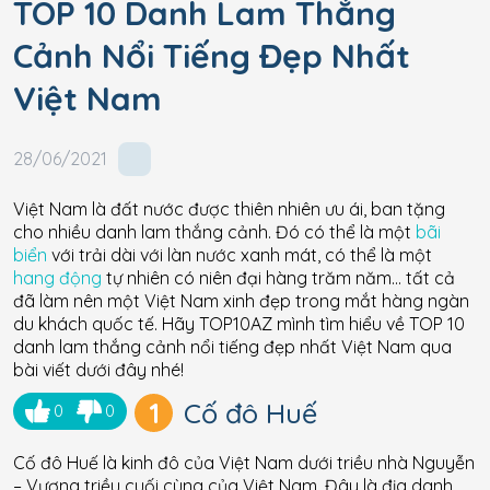
TOP 10 Danh Lam Thắng
Cảnh Nổi Tiếng Đẹp Nhất
Việt Nam
28/06/2021
Việt Nam là đất nước được thiên nhiên ưu ái, ban tặng
cho nhiều danh lam thắng cảnh. Đó có thể là một
bãi
biển
với trải dài với làn nước xanh mát, có thể là một
hang động
tự nhiên có niên đại hàng trăm năm… tất cả
đã làm nên một Việt Nam xinh đẹp trong mắt hàng ngàn
du khách quốc tế. Hãy TOP10AZ mình tìm hiểu về TOP 10
danh lam thắng cảnh nổi tiếng đẹp nhất Việt Nam qua
bài viết dưới đây nhé!
1
Cố đô Huế
0
0
Cố đô Huế là kinh đô của Việt Nam dưới triều nhà Nguyễn
– Vương triều cuối cùng của Việt Nam. Đây là địa danh