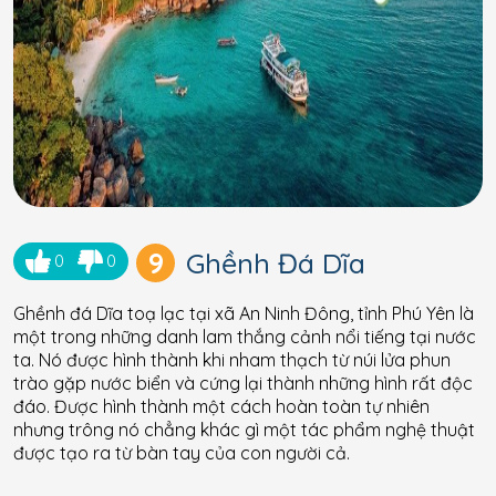
9
Ghềnh Đá Dĩa
0
0
Ghềnh đá Dĩa toạ lạc tại xã An Ninh Đông, tỉnh Phú Yên là
một trong những danh lam thắng cảnh nổi tiếng tại nước
ta. Nó được hình thành khi nham thạch từ núi lửa phun
trào gặp nước biển và cứng lại thành những hình rất độc
đáo. Được hình thành một cách hoàn toàn tự nhiên
nhưng trông nó chẳng khác gì một tác phẩm nghệ thuật
được tạo ra từ bàn tay của con người cả.