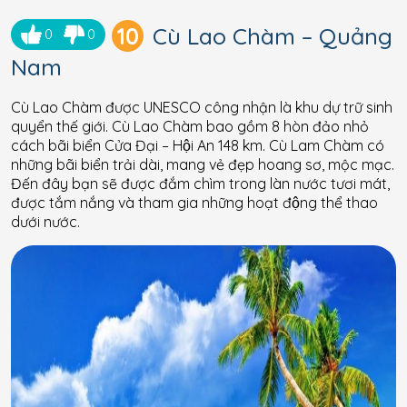
10
Cù Lao Chàm – Quảng
0
0
Nam
Cù Lao Chàm được UNESCO công nhận là khu dự trữ sinh
quyển thế giới. Cù Lao Chàm bao gồm 8 hòn đảo nhỏ
cách bãi biển Cửa Đại – Hội An 148 km. Cù Lam Chàm có
những bãi biển trải dài, mang vẻ đẹp hoang sơ, mộc mạc.
Đến đây bạn sẽ được đắm chìm trong làn nước tươi mát,
được tắm nắng và tham gia những hoạt động thể thao
dưới nước.