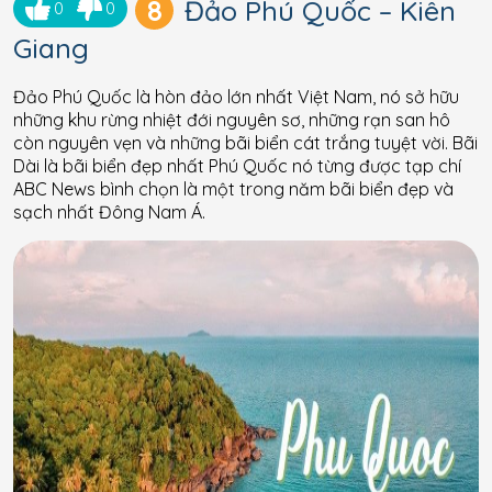
8
Đảo Phú Quốc – Kiên
0
0
Giang
Đảo Phú Quốc là hòn đảo lớn nhất Việt Nam, nó sở hữu
những khu rừng nhiệt đới nguyên sơ, những rạn san hô
còn nguyên vẹn và những bãi biển cát trắng tuyệt vời. Bãi
Dài là bãi biển đẹp nhất Phú Quốc nó từng được tạp chí
ABC News bình chọn là một trong năm bãi biển đẹp và
sạch nhất Đông Nam Á.