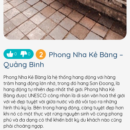
2
Phong Nha Kẻ Bàng –
0
0
Quảng Bình
Phong Nha Kẻ Bàng là hệ thống hang động với hàng
trăm hang động lớn nhớ, trong đó hang Sơn Đoong, là
hang động tự nhiên đẹp nhất thế giới. Phong Nha Kẻ
Bàng được UNESCO công nhận là di sản văn hoá thế giới
với vẻ đẹp tuyệt vời giữa nước và đá vôi tạo ra những
hình thù kỳ lạ. Bên trong hang động, càng tuyệt đẹp hơn
khi nó có một thực vật rừng nguyên sinh vô cùng phong
phú và đa dạng có thể khiến bất kỳ du khách nào cũng
phải choáng ngợp.