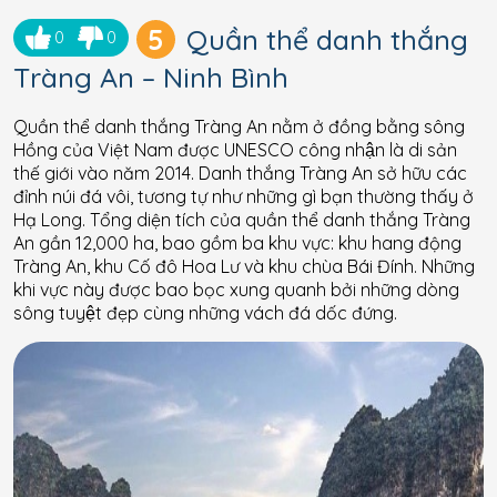
5
Quần thể danh thắng
0
0
Tràng An – Ninh Bình
Quần thể danh thắng Tràng An nằm ở đồng bằng sông
Hồng của Việt Nam được UNESCO công nhận là di sản
thế giới vào năm 2014. Danh thắng Tràng An sở hữu các
đỉnh núi đá vôi, tương tự như những gì bạn thường thấy ở
Hạ Long. Tổng diện tích của quần thể danh thắng Tràng
An gần 12,000 ha, bao gồm ba khu vực: khu hang động
Tràng An, khu Cố đô Hoa Lư và khu chùa Bái Đính. Những
khi vực này được bao bọc xung quanh bởi những dòng
sông tuyệt đẹp cùng những vách đá dốc đứng.