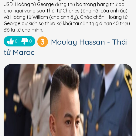
USD. Hoàng tử George đứng thứ ba trong hàng thứ ba
cho ngai vàng sau Thái tử Charles (ông nội của anh ấy)
và Hoàng tử William (cha anh ấy). Chắc chắn, Hoàng tử
George dự kiến ​​sẽ thừa kế khối tài sản trị giá hơn 40 triệu
đô la từ cha mình.
3
Moulay Hassan - Thái
0
0
tử Maroc