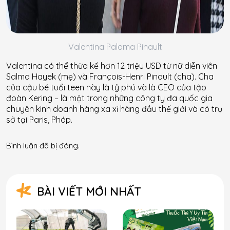
Valentina Paloma Pinault
Valentina có thể thừa kế hơn 12 triệu USD từ nữ diễn viên
Salma Hayek (mẹ) và François-Henri Pinault (cha). Cha
của cậu bé tuổi teen này là tỷ phú và là CEO của tập
đoàn Kering – là một trong những công ty đa quốc gia
chuyên kinh doanh hàng xa xỉ hàng đầu thế giới và có trụ
sở tại Paris, Pháp.
Bình luận đã bị đóng.
BÀI VIẾT MỚI NHẤT