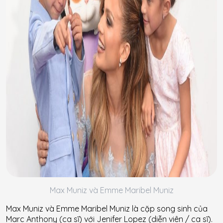
Max Muniz và Emme Maribel Muniz
Max Muniz và Emme Maribel Muniz là cặp song sinh của
Marc Anthony (ca sĩ) với Jenifer Lopez (diễn viên / ca sĩ).