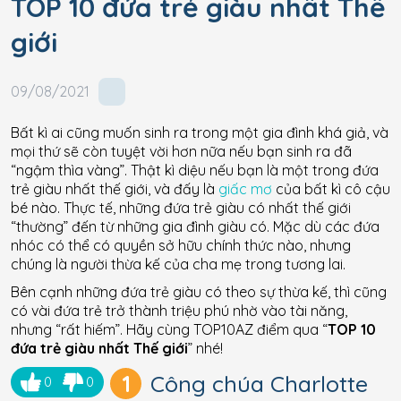
TOP 10 đứa trẻ giàu nhất Thế
giới
09/08/2021
Bất kì ai cũng muốn sinh ra trong một gia đình khá giả, và
mọi thứ sẽ còn tuyệt vời hơn nữa nếu bạn sinh ra đã
“ngậm thìa vàng”. Thật kì diệu nếu bạn là một trong đứa
trẻ giàu nhất thế giới, và đấy là
giấc mơ
của bất kì cô cậu
bé nào. Thực tế, những đứa trẻ giàu có nhất thế giới
“thường” đến từ những gia đình giàu có. Mặc dù các đứa
nhóc có thể có quyền sở hữu chính thức nào, nhưng
chúng là người thừa kế của cha mẹ trong tương lai.
Bên cạnh những đứa trẻ giàu có theo sự thừa kế, thì cũng
có vài đứa trẻ trở thành triệu phú nhờ vào tài năng,
nhưng “rất hiếm”. Hãy cùng TOP10AZ điểm qua “
TOP 10
đứa trẻ giàu nhất Thế giới
” nhé!
1
Công chúa Charlotte
0
0