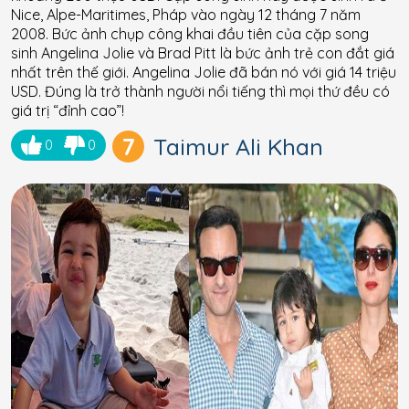
Nice, Alpe-Maritimes, Pháp vào ngày 12 tháng 7 năm
2008. Bức ảnh chụp công khai đầu tiên của cặp song
sinh Angelina Jolie và Brad Pitt là bức ảnh trẻ con đắt giá
nhất trên thế giới. Angelina Jolie đã bán nó với giá 14 triệu
USD. Đúng là trở thành người nổi tiếng thì mọi thứ đều có
giá trị “đỉnh cao”!
7
Taimur Ali Khan
0
0