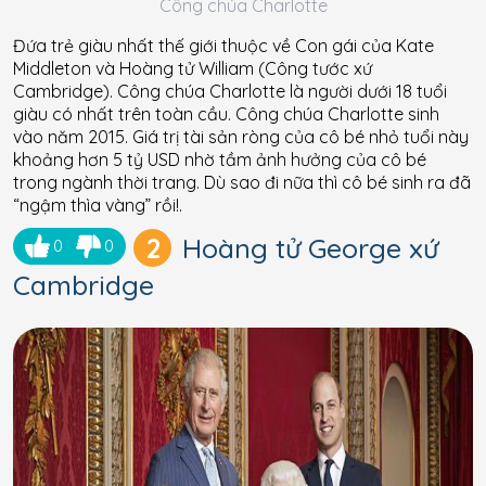
Công chúa Charlotte
Đứa trẻ giàu nhất thế giới thuộc về Con gái của Kate
Middleton và Hoàng tử William (Công tước xứ
Cambridge). Công chúa Charlotte là người dưới 18 tuổi
giàu có nhất trên toàn cầu. Công chúa Charlotte sinh
vào năm 2015. Giá trị tài sản ròng của cô bé nhỏ tuổi này
khoảng hơn 5 tỷ USD nhờ tầm ảnh hưởng của cô bé
trong ngành thời trang. Dù sao đi nữa thì cô bé sinh ra đã
“ngậm thìa vàng” rồi!.
2
Hoàng tử George xứ
0
0
Cambridge