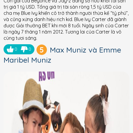
Con gái của Beyonce và Jay-z đang sở hữu khối tài sản
trị giá 1 tỷ USD. Tổng giá trị tài sản ròng 1,5 tỷ USD của
cha mẹ Blue Ivy khiến cô trở thành người thừa kế “tỷ phú”,
và cũng xứng danh hiệu rich kid. Blue Ivy Carter đã giành
được Giải thưởng BET khi mới 8 tuổi. Ngày sinh của Carter
là ngày 7 tháng 1 năm 2012. Tương lai của Carter là vô
cùng tươi sáng.
5
Max Muniz và Emme
0
0
Maribel Muniz