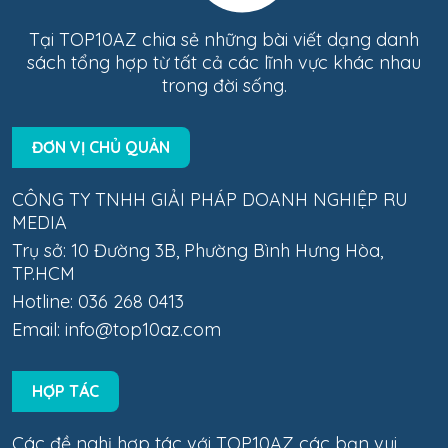
Tại TOP10AZ chia sẻ những bài viết dạng danh
sách tổng hợp từ tất cả các lĩnh vực khác nhau
trong đời sống.
ĐƠN VỊ CHỦ QUẢN
CÔNG TY TNHH GIẢI PHÁP DOANH NGHIỆP RU
MEDIA
Trụ sở: 10 Đường 3B, Phường Bình Hưng Hòa,
TP.HCM
Hotline: 036 268 0413
Email:
info@top10az.com
HỢP TÁC
Các đề nghị hợp tác với TOP10AZ các bạn vui