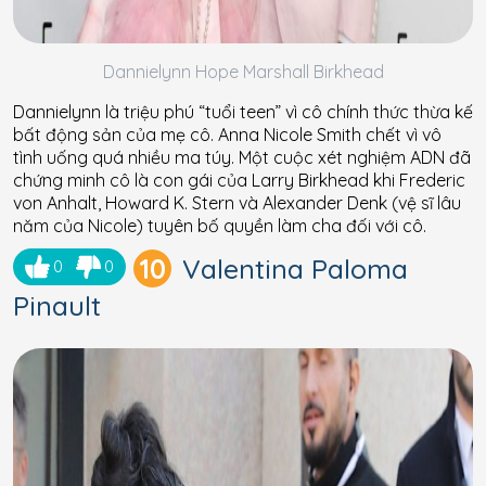
Dannielynn Hope Marshall Birkhead
Dannielynn là triệu phú “tuổi teen” vì cô chính thức thừa kế
bất động sản của mẹ cô. Anna Nicole Smith chết vì vô
tình uống quá nhiều ma túy. Một cuộc xét nghiệm ADN đã
chứng minh cô là con gái của Larry Birkhead khi Frederic
von Anhalt, Howard K. Stern và Alexander Denk (vệ sĩ lâu
năm của Nicole) tuyên bố quyền làm cha đối với cô.
10
Valentina Paloma
0
0
Pinault