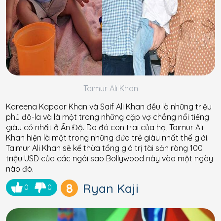
Taimur Ali Khan
Kareena Kapoor Khan và Saif Ali Khan đều là những triệu
phú đô-la và là một trong những cặp vợ chồng nổi tiếng
giàu có nhất ở Ấn Độ. Do đó con trai của họ, Taimur Ali
Khan hiện là một trong những đứa trẻ giàu nhất thế giới.
Taimur Ali Khan sẽ kế thừa tổng giá trị tài sản ròng 100
triệu USD của các ngôi sao Bollywood này vào một ngày
nào đó.
8
Ryan Kaji
0
0