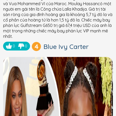
và Vua Mohammed VI của Maroc. Moulay Hassancó một
người em gái tên là Công chúa Lalla Khadija. Giá trị tài
sản ròng của gia đình hoàng gia là khoảng 5,7 tỷ đô la và
cổ phần của hoàng tử là hơn 1,5 tỷ đô la. Chiếc máy bay
phản lực Gulfstream G650 trị giá 67,4 triệu USD của anh là
một trong những chiếc máy bay phản lực VIP mạnh mẽ
nhất.
4
Blue Ivy Carter
0
0