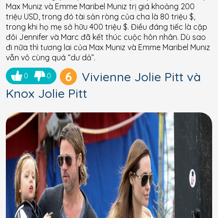
Max Muniz và Emme Maribel Muniz trị giá khoảng 200
triệu USD, trong đó tài sản ròng của cha là 80 triệu $,
trong khi họ mẹ sở hữu 400 triệu $. Điều đáng tiếc là cặp
đôi Jennifer và Marc đã kết thúc cuộc hôn nhân. Dù sao
đi nữa thì tương lai của Max Muniz và Emme Maribel Muniz
vẫn vô cùng quá “dư dả”.
6
Vivienne Jolie Pitt và
0
0
Knox Jolie Pitt