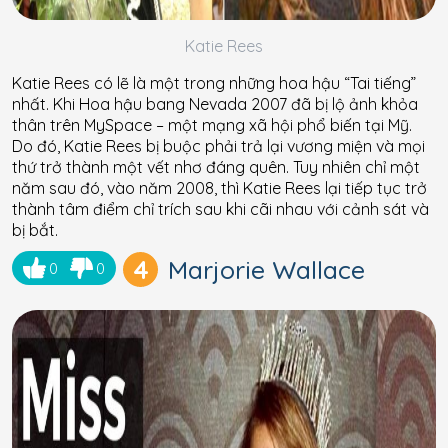
Katie Rees
Katie Rees có lẽ là một trong những hoa hậu “Tai tiếng”
nhất. Khi Hoa hậu bang Nevada 2007 đã bị lộ ảnh khỏa
thân trên MySpace – một mạng xã hội phổ biến tại Mỹ.
Do đó, Katie Rees bị buộc phải trả lại vương miện và mọi
thứ trở thành một vết nhơ đáng quên. Tuy nhiên chỉ một
năm sau đó, vào năm 2008, thì Katie Rees lại tiếp tục trở
thành tâm điểm chỉ trích sau khi cãi nhau với cảnh sát và
bị bắt.
4
Marjorie Wallace
0
0