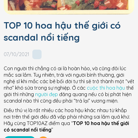
TOP 10 hoa hậu thế giới có
scandal nổi tiếng
07/10/2021
Con người thì chẳng có ai là hoàn hảo, và cũng đôi lúc
mắc sai lầm. Tuy nhiên, trái với người bình thường, giới
nghệ sĩ khi mắc các bê bối đời tư thì sẽ trở thành một “vết
nhơ” khó sửa trong sự nghiệp. Ở các
cuộc thi hoa hậu
thế
giới thì những
người đẹp
đăng quang nếu có bị phát hiện
scandal nào thì cũng đều phải “trả lại” vương miện.
Điều thú vị là rất nhiều các hoa hậu khác nhau từ khắp
nơi trên thế giới đều đã vấp phải những sai lầm quá khứ.
Hãy cùng TOP10AZ điểm qua “
TOP 10 hoa hậu thế giới
có scandal nổi tiếng
”