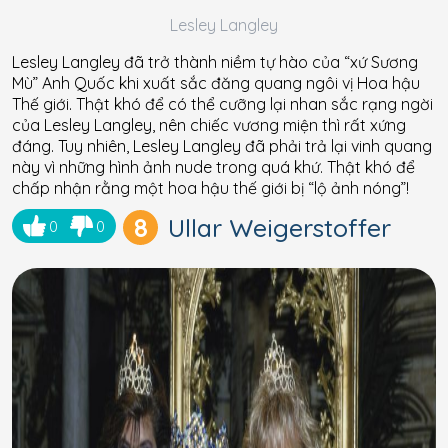
Lesley Langley
Lesley Langley đã trở thành niềm tự hào của “xứ Sương
Mù” Anh Quốc khi xuất sắc đăng quang ngôi vị Hoa hậu
Thế giới. Thật khó để có thể cưỡng lại nhan sắc rạng ngời
của Lesley Langley, nên chiếc vương miện thì rất xứng
đáng. Tuy nhiên, Lesley Langley đã phải trả lại vinh quang
này vì những hình ảnh nude trong quá khứ. Thật khó để
chấp nhận rằng một hoa hậu thế giới bị “lộ ảnh nóng”!
8
Ullar Weigerstoffer
0
0