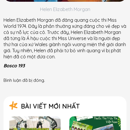
Helen Elizabeth Morgan
Helen Elizabeth Morgan đã đăng quang cuộc thi Miss
World 1974. Đây là phần thưởng xứng đáng cho vẻ đẹp và
cả sự nỗ lực của cô. Trước đây, Helen Elizabeth Morgan
đã từng là Á hậu cuộc thi Miss Universe và là người đẹp
thứ hai của xứ Wales giành ngôi vương miện thế giới danh
giá. Tuy nhiên, Helen đã phải từ bỏ vinh quang vì bị phát
hiện đã có một đứa con.
Bosco 193
Bình luận đã bị đóng.
BÀI VIẾT MỚI NHẤT