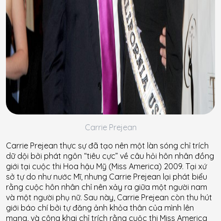
Carrie Prejean
Carrie Prejean thực sự đã tạo nên một làn sóng chỉ trích
dữ dội bởi phát ngôn “tiêu cực” về câu hỏi hôn nhân đồng
giới tại cuộc thi Hoa hậu Mỹ (Miss America) 2009. Tại xứ
sở tự do như nước Mĩ, nhưng Carrie Prejean lại phát biểu
rằng cuộc hôn nhân chỉ nên xảy ra giữa một người nam
và một người phụ nữ. Sau này, Carrie Prejean còn thu hút
giới báo chí bởi tự đăng ảnh khỏa thân của mình lên
mạng, và công khai chỉ trích rằng cuộc thi Miss America