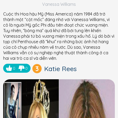
Vanessa Williams
Cuộc thi Hoa hậu Mỹ (Miss America) năm 1984 đã trở
thành một “cột mốc” đáng nhớ với Vanessa Williams, vì
cô là người Mỹ gốc Phi đầu tiên đoạt chức vương miện.
Tuy nhiên, “bóng ma” quá khứ đã bới tung lên khiến
Vanessa phải từ bỏ vương miện trong xấu hổ. Lý dó bởi vì
tạp chí Penthouse đã “khui” ra những bức ảnh hở hang
của cô chụp nhiều năm về trước. Dù sao, Vanessa
Williams vẫn có sự nghiệp nghệ thuật thành công ở ca
hai vai trò ca sĩ và diễn viên.
3
Katie Rees
0
0