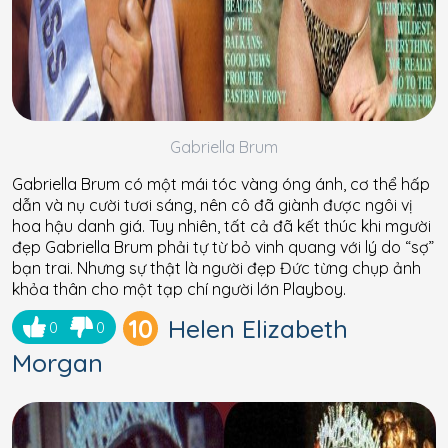
Gabriella Brum
Gabriella Brum có một mái tóc vàng óng ánh, cơ thể hấp
dẫn và nụ cười tươi sáng, nên cô đã giành được ngôi vị
hoa hậu danh giá. Tuy nhiên, tất cả đã kết thúc khi mgười
đẹp Gabriella Brum phải tự từ bỏ vinh quang với lý do “sợ”
bạn trai. Nhưng sự thật là người đẹp Đức từng chụp ảnh
khỏa thân cho một tạp chí người lớn Playboy.
10
Helen Elizabeth
0
0
Morgan