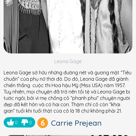
Leona Gage
Leona Gage sở hữu những đường nét và gương mặt “Tiêu
chuẩn” của phụ nữ thời đó. Do đó, Leona Gage đã giành
chiến thắng cuộc thi Hoa hậu Mỹ (Miss USA) năm 1957.
Tuy nhiên, mọi chuyện đã trở nên tồi tệ và Leona Gage bị
tước ngôi, bởi vì mẹ chồng cô “phanh phui” chuyện người
đẹp đã kết hôn và có hai con. Thậm chí cô còn “khai
gian” tuổi khi tuổi thật của cô là 18 chứ không phải 21.
6
Carrie Prejean
0
0