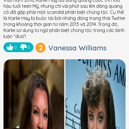
Vào năm 2016, Karlie Hay đã đăng quang cuộc thi Hoa
hậu tuổi teen Mỹ, nhưng chỉ vài phút sau khi đăng quang
cô đã gặp phải một scandal phân biệt chủng tộc. Cụ thể
là Karlie Hay bị buộc tội bởi những dòng trạng thái Twitter
trong khoảng thời gian từ năm 2013 và 2014. Trong đó,
Karlie sử dụng từ ngữ phân biệt chủng tộc trong các bình
luận “đùa”!
2
Vanessa Williams
0
0