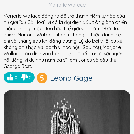
Marjorie Wallace
Marjorie Wallace đáng ra đã trở thành niềm tự hào của
nữ giới “xứ Cờ Hoa”, vì cô là đại diện đầu tiên giành chiến
thắng trong cuộc Hoa hậu thế giới vào năm 1973. Tuy
nhiên, Marjorie Wallace nhanh chóng bị tước danh hiệu
chỉ vài tháng sau khi đăng quang. Lý do bởi vì lối cư xử
không phù hợp với danh vị hoa hậu. Sau này, Marjorie
Wallace còn dính vào hàng loạt bê bối tình ái với người
nổi tiếng, ví dụ như nam ca sĩ Tom Jones và cầu thủ
George Best.
5
Leona Gage
0
0