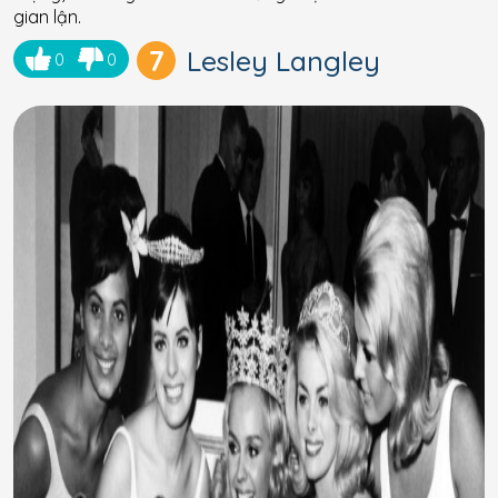
gian lận.
7
Lesley Langley
0
0