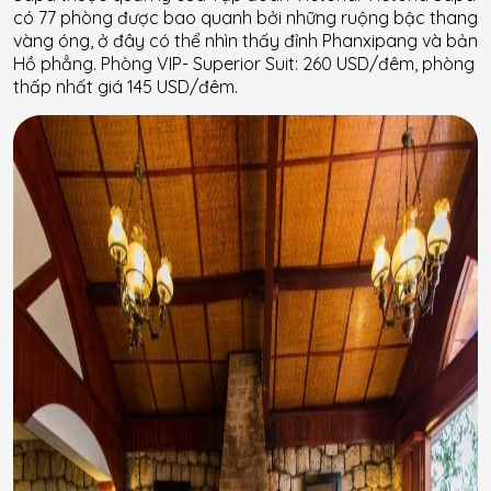
có 77 phòng được bao quanh bởi những ruộng bậc thang
vàng óng, ở đây có thể nhìn thấy đỉnh Phanxipang và bản
Hồ phẳng. Phòng VIP- Superior Suit: 260 USD/đêm, phòng
thấp nhất giá 145 USD/đêm.