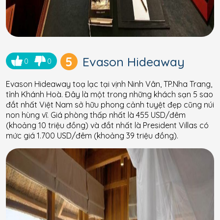
5
Evason Hideaway
0
0
Evason Hideaway toạ lạc tại vịnh Ninh Vân, TP.Nha Trang,
tỉnh Khánh Hoà. Đây là một trong những khách sạn 5 sao
đắt nhất Việt Nam sở hữu phong cảnh tuyệt đẹp cũng núi
non hùng vĩ. Giá phòng thấp nhất là 455 USD/đêm
(khoảng 10 triệu đồng) và đắt nhất là President Villas có
mức giá 1.700 USD/đêm (khoảng 39 triệu đồng).