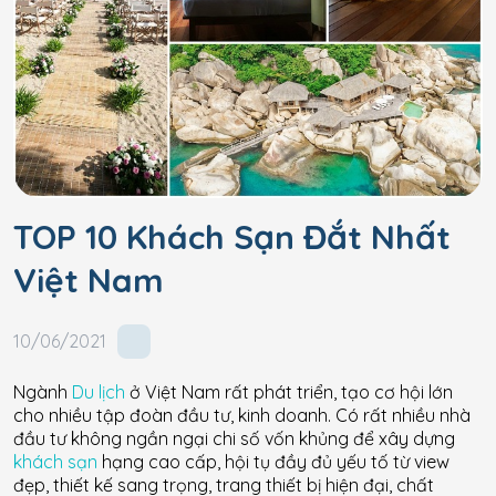
TOP 10 Khách Sạn Đắt Nhất
Việt Nam
10/06/2021
Ngành
Du lịch
ở Việt Nam rất phát triển, tạo cơ hội lớn
cho nhiều tập đoàn đầu tư, kinh doanh. Có rất nhiều nhà
đầu tư không ngần ngại chi số vốn khủng để xây dựng
khách sạn
hạng cao cấp, hội tụ đầy đủ yếu tố từ view
đẹp, thiết kế sang trọng, trang thiết bị hiện đại, chất