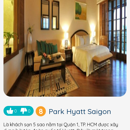
8
Park Hyatt Saigon
0
0
Là khách sạn 5 sao nằm tại Quận 1, TP. HCM được xây