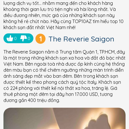
lượng dịch vụ tốt… nhằm mang đến cho khách hàng
khoảng thời gian lưu trú tiện nghi và hài lòng nhất. Và
điều đương nhiên, mức giá của những khách sạn này
không hề rẻ chút nào. Hãy cùng TOP10AZ tìm hiểu top 10
khách sạn đắt nhất Việt Nam nhé!
1
The Reverie Saigon
0
0
The Reverie Saigon nằm ở Trung tâm Quận 1, TP.HCM, đây
là một trong những khách sạn xa hoa và đắt đỏ bậc nhất
Việt Nam. Bên ngoài toà nhà được ốp kính cùng hệ thống
đèn màu bạn có thể chiêm ngưỡng những màn trình diễn
ánh sáng đẹp mắt vào ban đêm. Bên trong khách sạn
được thiết kế theo phong cách quý tộc Italy. Khách sạn
có 224 phòng với thiết kế nội thất xa hoa, tráng lệ. Giá
thuê phòng một đêm tại đây hơn 17.000 USD, tương
đương gần 400 triệu đồng.