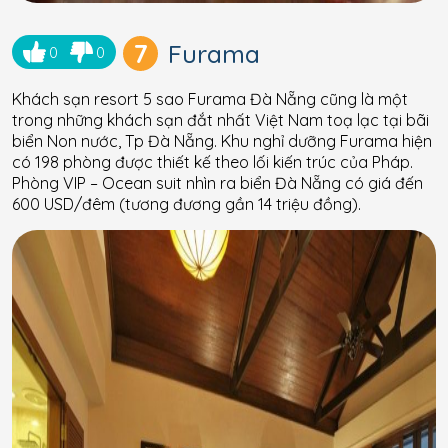
7
Furama
0
0
Khách sạn resort 5 sao Furama Đà Nẵng cũng là một
trong những khách sạn đắt nhất Việt Nam toạ lạc tại bãi
biển Non nước, Tp Đà Nẵng. Khu nghỉ dưỡng Furama hiện
có 198 phòng được thiết kế theo lối kiến trúc của Pháp.
Phòng VIP – Ocean suit nhìn ra biển Đà Nẵng có giá đến
600 USD/đêm (tương đương gần 14 triệu đồng).