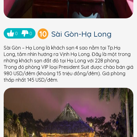
10
Sài Gòn-Hạ Long
0
0
Sài Gòn – Hạ Long là khách sạn 4 sao nằm tại Tp.Hạ
Long, tầm nhìn hướng ra Vịnh Hạ Long. Đây là một trong
những khách sạn đắt đỏ tại Hạ Long với 228 phòng.
Trong đó phòng VIP loại President Suit được chào bán giá
980 USD/đêm (khoảng 15 triệu đồng/đêm). Giá phòng
thấp nhất 145 USD/đêm.