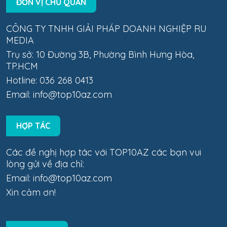
ĐƠN VỊ CHỦ QUẢN
CÔNG TY TNHH GIẢI PHÁP DOANH NGHIỆP RU
MEDIA
Trụ sở: 10 Đường 3B, Phường Bình Hưng Hòa,
TP.HCM
Hotline: 036 268 0413
Email:
info@top10az.com
HỢP TÁC
Các đề nghị hợp tác với TOP10AZ các bạn vui
lòng gửi về địa chỉ:
Email:
info@top10az.com
Xin cảm ơn!