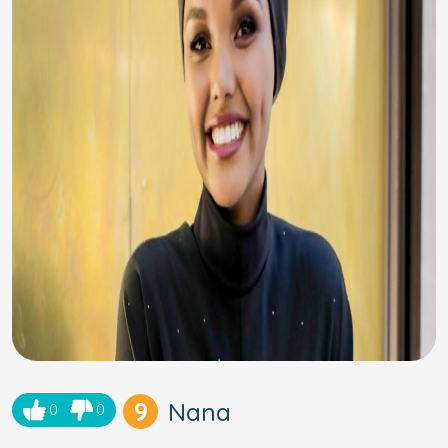
9
Nana
0
0