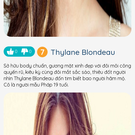
7
Thylane Blondeau
0
0
Sở hữu body chuẩn, gương mặt xinh đẹp với đôi môi công
quyến rũ, kiêu kỳ cùng đôi mắt sắc sảo, thiêu đốt người
nhìn Thylane Blondeau đốn tim biết bao người hâm mộ.
Cô là người mẫu Pháp 19 tuổi.