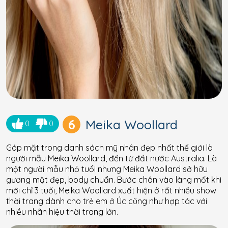
6
Meika Woollard
0
0
Góp mặt trong danh sách mỹ nhân đẹp nhất thế giới là
người mẫu Meika Woollard, đến từ đất nước Australia. Là
một người mẫu nhỏ tuổi nhưng Meika Woollard sở hữu
gương mặt đẹp, body chuẩn. Bước chân vào làng mốt khi
mới chỉ 3 tuổi, Meika Woollard xuất hiện ở rất nhiều show
thời trang dành cho trẻ em ở Úc cũng như hợp tác với
nhiều nhãn hiệu thời trang lớn.