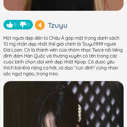
4
Tzuyu
0
0
Một người đẹp đến từ Châu Á góp mặt trong danh sách
10 mỹ nhân đẹp nhất thế giới chính là Tzuyu1999 người
Đài Loan. Cô là thành viên của nhóm nhạc Twice nổi tiếng
đình đám Hàn Quốc và thường xuyên có tên trong các
cuộc bình chọn idol xinh đẹp nhất Kpop. Cô được yêu
thích bởi khả năng ca hát, vũ đạo “cực đỉnh” cùng nhan
sắc ngọt ngào, trong trẻo.