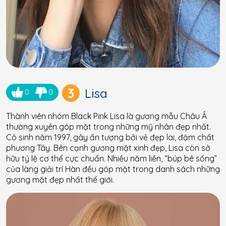
3
Lisa
0
0
Thành viên nhóm Black Pink Lisa là gương mẫu Châu Â
thường xuyên góp mặt trong những mỹ nhân đẹp nhất.
Cô sinh năm 1997, gây ấn tượng bởi vẻ đẹp lai, đậm chất
phương Tây. Bên cạnh gương mặt xinh đẹp, Lisa còn sở
hữu tỷ lệ cơ thể cực chuẩn. Nhiều năm liền, “búp bê sống”
của làng giải trí Hàn đều góp mặt trong danh sách những
gương mặt đẹp nhất thế giới.