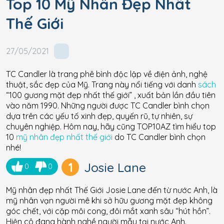
Top 10 Mỹ Nhân Đẹp Nhất
Thế Giới
27/05/2021
TC Candler là trang phê bình độc lập về điện ảnh, nghệ
thuật, sắc đẹp của Mỹ. Trang này nổi tiếng với danh
sách
“100 gương mặt đẹp nhất thế giới” , xuất bản lần đầu tiên
vào năm 1990. Những người được TC Candler bình chọn
dựa trên các yếu tố xinh đẹp, quyến rũ, tự nhiên, sự
chuyên nghiệp. Hôm nay, hãy cũng TOP10AZ tìm hiểu top
10
mỹ nhân đẹp nhất thế giới
do TC Candler bình chọn
nhé!
1
Josie Lane
0
0
Mỹ nhân đẹp nhất Thế Giới Josie Lane đến từ nước Anh, là
mỹ nhân vạn người mê khi sở hữu gương mặt đẹp không
góc chết, với cặp môi cong, đôi mắt xanh sâu “hút hồn”.
Hiện cô đang hành nghề người mẫu tại nước Anh.