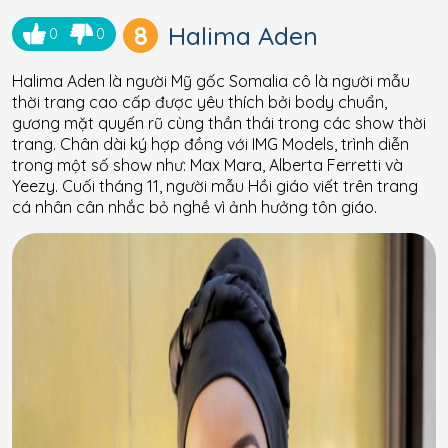
8
Halima Aden
0
0
Halima Aden là người Mỹ gốc Somalia cô là người mẫu
thời trang cao cấp được yêu thích bởi body chuẩn,
gương mặt quyến rũ cùng thần thái trong các show thời
trang. Chân dài ký hợp đồng với IMG Models, trình diễn
trong một số show như: Max Mara, Alberta Ferretti và
Yeezy. Cuối tháng 11, người mẫu Hồi giáo viết trên trang
cá nhân cân nhắc bỏ nghề vì ảnh hưởng tôn giáo.