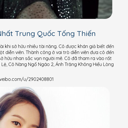
hất Trung Quốc Tống Thiến
i khi sở hữu nhiều tài năng. Cô được khán giả biết đến
 diễn viên. Thành công ở vai trò diễn viên đưa cô đến
 sở hữu nhan sắc vạn người mê. Cô đã tham ra vào rất
Mỹ Lệ, Cô Nàng Ngổ Ngáo 2, Ánh Trăng Không Hiểu Lòng
w.weibo.com/u/2902408801