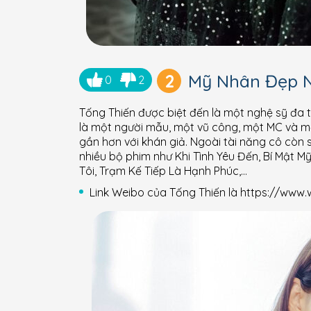
2
Mỹ Nhân Đẹp N
0
2
Tống Thiến được biệt đến là một nghệ sỹ đa tà
là một người mẫu, một vũ công, một MC và một
gần hơn với khán giả. Ngoài tài năng cô còn
nhiều bộ phim như Khi Tình Yêu Đến, Bí Mật 
Tôi, Trạm Kế Tiếp Là Hạnh Phúc,…
Link Weibo của Tống Thiến là https://ww