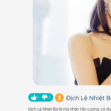
3
Địch Lệ Nhiệt B
1
2
Địch Lệ Nhiệt Ba là mỹ nhân tân cương, có đư