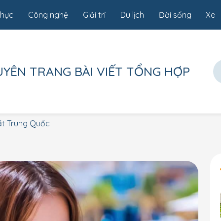
thực
Công nghệ
Giải trí
Du lịch
Đời sống
Xe
UYÊN TRANG
BÀI VIẾT TỔNG HỢP
ất Trung Quốc