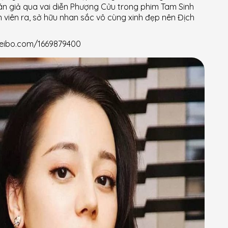
hán giả qua vai diễn Phượng Cửu trong phim Tam Sinh
 viên ra, sở hữu nhan sắc vô cùng xinh đẹp nên Địch
/weibo.com/1669879400