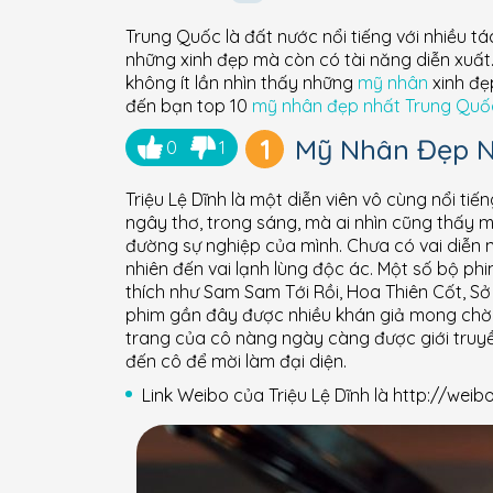
Trung Quốc là đất nước nổi tiếng với nhiều t
những xinh đẹp mà còn có tài năng diễn xuấ
không ít lần nhìn thấy những
mỹ nhân
xinh đẹ
đến bạn top 10
mỹ nhân đẹp nhất Trung Quố
1
Mỹ Nhân Đẹp N
0
1
Triệu Lệ Dĩnh là một diễn viên vô cùng nổi t
ngây thơ, trong sáng, mà ai nhìn cũng thấy 
đường sự nghiệp của mình. Chưa có vai diễn n
nhiên đến vai lạnh lùng độc ác. Một số bộ ph
thích như Sam Sam Tới Rồi, Hoa Thiên Cốt, Sở
phim gần đây được nhiều khán giả mong chờ 
trang của cô nàng ngày càng được giới truyề
đến cô để mời làm đại diện.
Link Weibo của Triệu Lệ Dĩnh là http://we