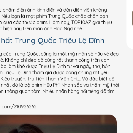
ác phẩm điện ảnh kinh điển và dàn diễn viên không
t. Nếu bạn là mọt phim Trung Quốc chắc chắn bạn
p qua các thước phim. Hôm nay, TOP10AZ giới thiệu
c
hiện nay trên màn ảnh Hoa Ngữ nhé.
hất Trung Quốc Triệu Lệ Dĩnh
iếng của Trung Quốc, cũng là một mỹ nhân sở hữu vẻ đẹp
mê. Không chỉ đẹp cô cũng rất thành công trên con
ào làm khó được Triệu Lệ Dĩnh từ vai ngây thơ, hồn
im Triệu Lệ Dĩnh tham gia được công chúng rất yêu
 Kiều truyện, Tru Tiên Thanh Vân Chí,… Và đặc biệt bộ
nhất đó là bộ phim Hữu Phỉ. Nhan sắc và thẩm mỹ thời
n thông quan tâm. Nhiều nhãn hàng nổi tiếng đã tìm
ibo.com/210926262