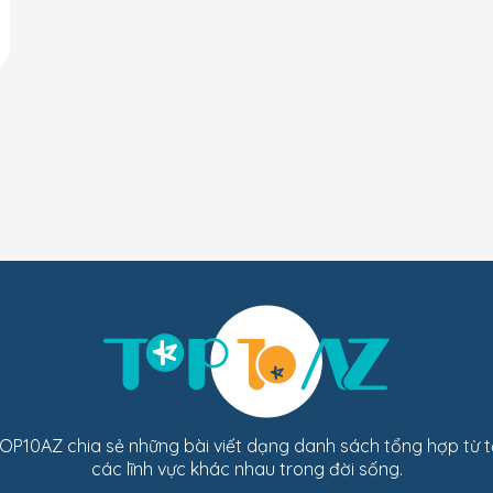
TOP10AZ chia sẻ những bài viết dạng danh sách tổng hợp từ t
các lĩnh vực khác nhau trong đời sống.