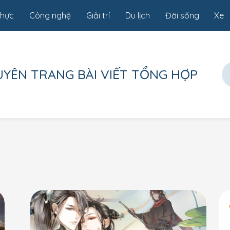
thực
Công nghệ
Giải trí
Du lịch
Đời sống
Xe
UYÊN TRANG
BÀI VIẾT TỔNG HỢP