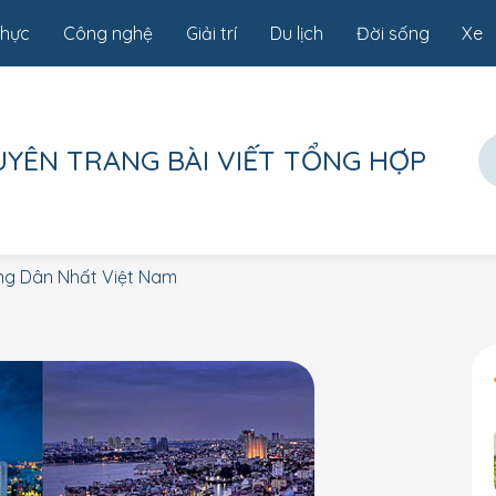
thực
Công nghệ
Giải trí
Du lịch
Đời sống
Xe
UYÊN TRANG
BÀI VIẾT TỔNG HỢP
ng Dân Nhất Việt Nam