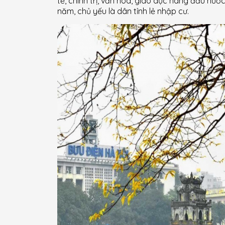
tế, chính trị, văn hoá, giáo dục hàng đầu n
năm, chủ yếu là dân tỉnh lẻ nhập cư.