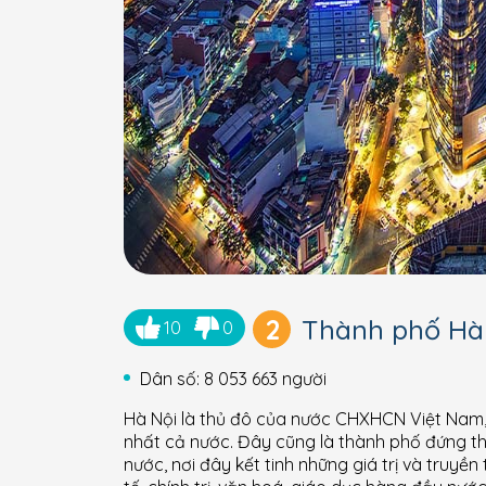
2
Thành phố Hà
10
0
Dân số: 8 053 663 người
Hà Nội là thủ đô của nước CHXHCN Việt Nam, t
nhất cả nước. Đây cũng là thành phố đứng thứ 
nước, nơi đây kết tinh những giá trị và truyề