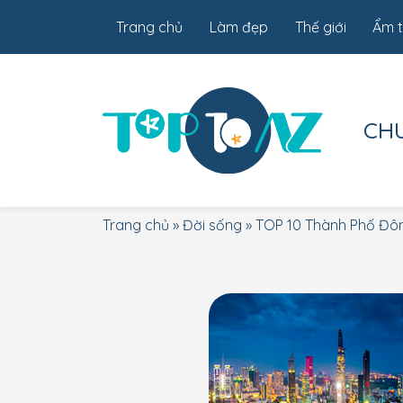
Trang chủ
Làm đẹp
Thế giới
Ẩm 
CH
Trang chủ
»
Đời sống
»
TOP 10 Thành Phố Đô