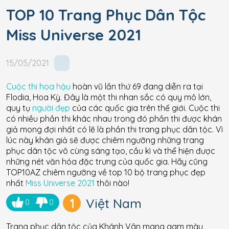
TOP 10 Trang Phục Dân Tộc
Miss Universe 2021
15/05/2021
Cuộc thi hoa hậu
hoàn vũ lần thứ 69 đang diễn ra tại
Flodia, Hoa Kỳ. Đây là một thi nhan sắc có quy mô lớn,
quy tụ
người đẹp
của các quốc gia trên thế giới. Cuộc thi
có nhiều phần thi khác nhau trong đó phần thi được khán
giả mong đợi nhất có lẽ là phần thi trang phục dân tộc. Vì
lúc này khán giả sẽ được chiêm ngưỡng những trang
phục dân tộc vô cùng sáng tạo, cầu kì và thể hiện được
những nét văn hóa đặc trưng của quốc gia. Hãy cũng
TOP10AZ chiêm ngưỡng về top 10 bộ trang phục đẹp
nhất
Miss Universe 2021
thôi nào!
1
Việt Nam
0
0
Trang phục dân tộc của Khánh Vân mang gam màu