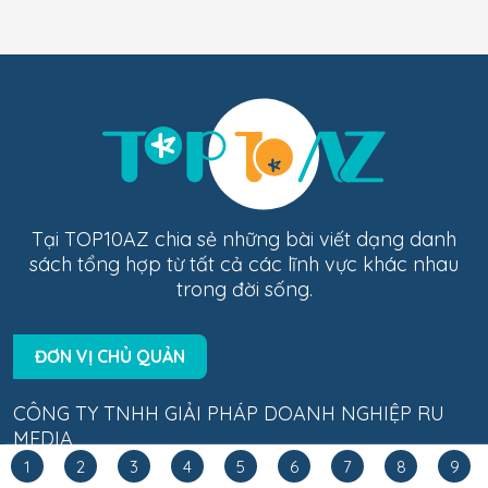
Tại TOP10AZ chia sẻ những bài viết dạng danh
sách tổng hợp từ tất cả các lĩnh vực khác nhau
trong đời sống.
ĐƠN VỊ CHỦ QUẢN
CÔNG TY TNHH GIẢI PHÁP DOANH NGHIỆP RU
MEDIA
1
2
3
4
5
6
7
8
9
Trụ sở: 10 Đường 3B, Phường Bình Hưng Hòa,