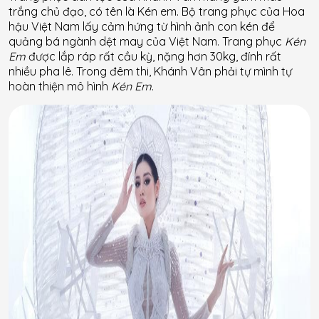
trắng chủ đạo, có tên là Kén em. Bộ trang phục của Hoa
hậu Việt Nam lấy cảm hứng từ hình ảnh con kén để
quảng bá ngành dệt may của Việt Nam. Trang phục
Kén
Em
được lắp ráp rất cầu kỳ, nặng hơn 30kg, đính rất
nhiều pha lê. Trong đêm thi, Khánh Vân phải tự mình tự
hoàn thiện mô hình
Kén Em
.