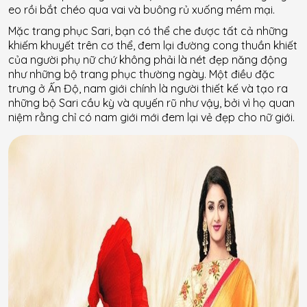
eo rồi bắt chéo qua vai và buông rủ xuống mềm mại.
Mặc trang phục Sari, bạn có thể che được tất cả những
khiếm khuyết trên cơ thể, đem lại đường cong thuần khiết
của người phụ nữ chứ không phải là nét đẹp năng động
như những bộ trang phục thường ngày. Một điều đặc
trưng ở Ấn Độ, nam giới chính là người thiết kế và tạo ra
những bộ Sari cầu kỳ và quyến rũ như vậy, bởi vì họ quan
niệm rằng chỉ có nam giới mới đem lại vẻ đẹp cho nữ giới.