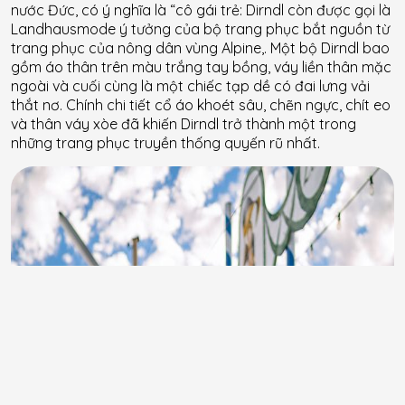
nước Đức, có ý nghĩa là “cô gái trẻ: Dirndl còn được gọi là
Landhausmode ý tưởng của bộ trang phục bắt nguồn từ
trang phục của nông dân vùng Alpine,. Một bộ Dirndl bao
gồm áo thân trên màu trắng tay bồng, váy liền thân mặc
ngoài và cuối cùng là một chiếc tạp dề có đai lưng vải
thắt nơ. Chính chi tiết cổ áo khoét sâu, chẽn ngực, chít eo
và thân váy xòe đã khiến Dirndl trở thành một trong
những trang phục truyền thống quyến rũ nhất.