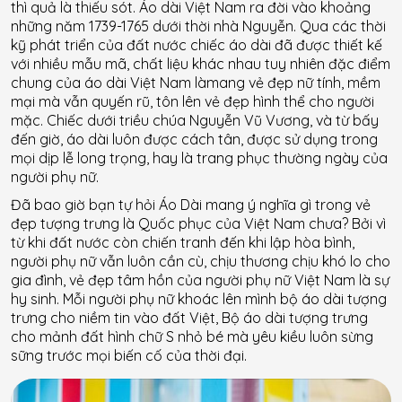
thì quả là thiếu sót. Áo dài Việt Nam ra đời vào khoảng
những năm 1739-1765 dưới thời nhà Nguyễn. Qua các thời
kỹ phát triển của đất nước chiếc áo dài đã được thiết kế
với nhiều mẫu mã, chất liệu khác nhau tuy nhiên đặc điểm
chung của áo dài Việt Nam làmang vẻ đẹp nữ tính, mềm
mại mà vẫn quyến rũ, tôn lên vẻ đẹp hình thể cho người
mặc. Chiếc dưới triều chúa Nguyễn Vũ Vương, và từ bấy
đến giờ, áo dài luôn được cách tân, được sử dụng trong
mọi dịp lễ long trọng, hay là trang phục thường ngày của
người phụ nữ.
Đã bao giờ bạn tự hỏi Áo Dài mang ý nghĩa gì trong vẻ
đẹp tượng trưng là Quốc phục của Việt Nam chưa? Bởi vì
từ khi đất nước còn chiến tranh đến khi lập hòa bình,
người phụ nữ vẫn luôn cần cù, chịu thương chịu khó lo cho
gia đình, vẻ đẹp tâm hồn của người phụ nữ Việt Nam là sự
hy sinh. Mỗi người phụ nữ khoác lên mình bộ áo dài tượng
trưng cho niềm tin vào đất Việt, Bộ áo dài tượng trưng
cho mảnh đất hình chữ S nhỏ bé mà yêu kiều luôn sừng
sững trước mọi biến cố của thời đại.