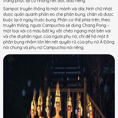
trang phục lại có những nét độc đáo riêng.
Sampot truyền thống là một mảnh vải dài, hình chữ nhật
được quấn quanh phần eo che phần bụng, chân và được
buộc lại ở ngay trước bụng. Phần cơ thể phía trên, theo
truyền thống, người Campuchia sẽ dùng Chang Pong –
một loại vải có màu bất kỳ vắt chéo ngang một bên vai
và che đi phần ngực của người phụ nữ, chỉ để hở một ít
phần bụng nhằm tôn lên nét quyến rũ của phụ nữ Á Đông
nói chung và phụ nữ Campuchia nói riêng.