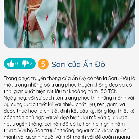
5
Sari của Ấn Độ
0
2
Trang phục truyền thống của Ấn Độ có tên là Sari . Đây là
một trong những bộ trang phục truyền thống đẹp và có
thời gian xuất hiện rất lâu từ khoảng năm 150 TCN.
Ngày nay, với sự cách tân trang phục thì những mảnh vải
ấy cũng được thiết kế với nhiều chất liệu, ren, gấm, và
được thuê hoa lá chi tiết đính kết cầu kỳ, lộng lẫy. Thiết kế
cách tân phù hợp với vẻ đẹp hiện đại mà vẫn giữ được
nét truyền thống, cái hồn đã có từ hơn hai nghìn năm
trước. Với bộ Sari truyền thống, người mặc được quấn 1
mảnh vải quanh người và một mảnh vải để quấn ngang