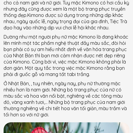
cho cả nam giới và nữ giới. Tuy mặc Kimono có hơi cầu kỳ
nhưng đây cũng được xem là một bộ trang phục truyền
thống đẹp.Kimono được sử dụng trong những dịp khác
nhau, ngày quốc lễ, ngày trọng đại của gia đình, Tiệc Trà
đạo hay vào những dịp vui chơi lễ hội khác nhau.
Dường như một người phụ nữ mặc Kimono là đang khoác
lên mình một tác phẩm nghệ thuật đầy màu sắc, đòi hỏi
bạn phải có sự am hiểu nhất định về văn hóa trang phục
của Nhật Bản thì bạn mới cảm nhận được nét đẹp riêng
của Kimono. Cũng bởi vì, việc mặc Kimono không phải là
đơn giản. Một quy tắc trong việc mặc Kimono rằng bạn
phải đi guốc gỗ và mang tất tabi trắng.
Ở Nhật Bản, , tuy nhiên, ngày nay, phụ nữ thường mặc
nhiều hơn là nam giới. Những bộ trang phục của nữ có
màu sắc và hoa văn nổi bật, nghiêng về các tông màu
đỏ, vàng xanh tươi,… Những bộ trang phục của nam giới
thường nghiêng về chi tiết hoa văn tối giản, màu trầm và
tối hơn so với nữ giới.