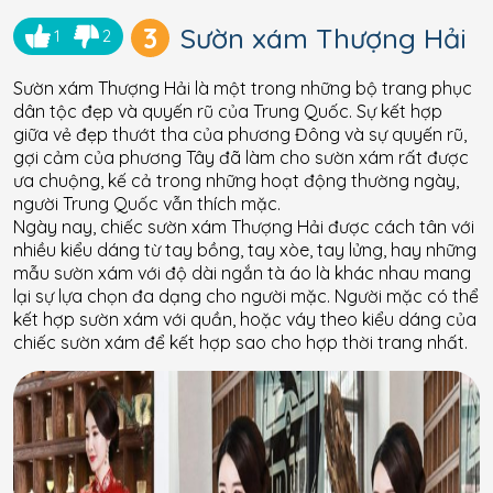
3
Sườn xám Thượng Hải
1
2
Sườn xám Thượng Hải là một trong những bộ trang phục
dân tộc đẹp và quyến rũ của Trung Quốc. Sự kết hợp
giữa vẻ đẹp thướt tha của phương Đông và sự quyến rũ,
gợi cảm của phương Tây đã làm cho sườn xám rất được
ưa chuộng, kế cả trong những hoạt động thường ngày,
người Trung Quốc vẫn thích mặc.
Ngày nay, chiếc sườn xám Thượng Hải được cách tân với
nhiều kiểu dáng từ tay bồng, tay xòe, tay lửng, hay những
mẫu sườn xám với độ dài ngắn tà áo là khác nhau mang
lại sự lựa chọn đa dạng cho người mặc. Người mặc có thể
kết hợp sườn xám với quần, hoặc váy theo kiểu dáng của
chiếc sườn xám để kết hợp sao cho hợp thời trang nhất.