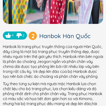
2
Hanbok Hàn Quốc
4
2
Hanbok là trang phục truyền thống của người Hàn Quốc,
đây cũng là một bộ trang phục truyền thống đẹp, được
nhiều người trên thế giới yêu thích. Hanbok nhìn bên ngoài
là phần áo choàng Jeogori ngắn và phần chân váy
chima dài được tạo phồng lên bởi rất nhiều lớp váy bên
trong rất cầu kỳ. Vẻ đẹp kín đáo của bộ Hanbok được
tạo nên bởi chiếc áo choàng và phần chân váy phồng.
Tùy theo từng sự kiện mà người mặc Hanbok lựa chọn
chất liệu cho bộ trang phục, lựa chọn kiểu dáng và độ
phồng nhất định cho phần chân váy. Trang phục Hanbok
có màu sắc và họa tiết đơn giản hơn so với Kimono,
nhưng hai bộ trang phục đều mang vẻ đẹp kín đáo,hài