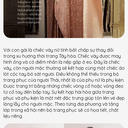
Với con gái là chiếc váy nữ tính bất chấp sự thay đổi
trong xu hướng thời trang Tây hóa. Chiếc váy được may
hình ống và có điểm nhấn là nếp gấp ở eo. Đây là chiếc
váy, còn người mặc thường sẽ kết hợp cùng một chiếc áo
lót cộc tay bó sát người. Điều không thể thiếu trong bộ
trang phục của người Thái, nhất là của phụ nữ là phụ kiện.
Được trang trí bằng những chiếc vòng cổ hoặc vòng đeo
từ cổ tay đến bắp tay. Sự kết hợp hài hòa giữa trang
phục và phụ kiện là một nét đặc trưng giúp tôn lên vẻ đẹp
lộng lẫy cho người mặc. Theo từng địa phương và tầng
lớp trong xã hội nên bộ trang phục sẽ có họa tiết, chất
liệu riêng.