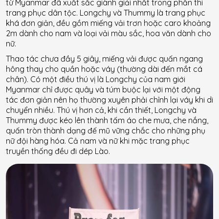
từ Myanmar đã xuất sắc giành giải nhất trong phần thi
trang phục dân tộc. Longchy và Thummy là trang phục
khá đơn giản, đều gồm miếng vải trơn hoặc caro khoảng
2m dành cho nam và loại vải màu sắc, hoa văn dành cho
nữ.
Thao tác chưa đầy 5 giây, miếng vải được quấn ngang
hông thay cho quần hoặc váy (thường dài đến mắt cá
chân). Có một điều thú vị là Longchy của nam giới
Myanmar chỉ được quây và túm buộc lại với một động
tác đơn giản nên họ thường xuyên phải chỉnh lại váy khi di
chuyển nhiều. Thú vị hơn cả, khi cần thiết, Longchy và
Thummy được kéo lên thành tấm áo che mưa, che nắng,
quấn tròn thành dạng đế mũ vững chắc cho những phụ
nữ đội hàng hóa. Cả nam và nữ khi mặc trang phục
truyền thống đều đi dép Lào.