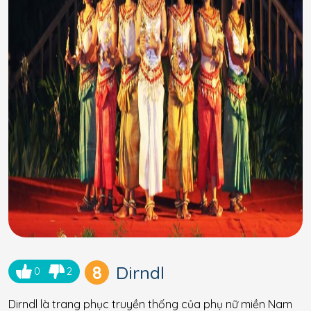
8
Dirndl
0
2
Dirndl là trang phục truyền thống của phụ nữ miền Nam