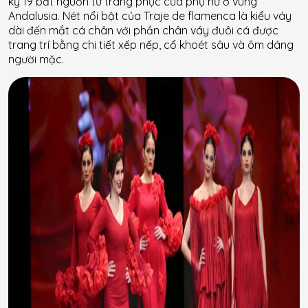
kỷ 19 bắt nguồn từ trang phục của phụ nữ ở vùng
Andalusia. Nét nổi bật của Traje de flamenca là kiểu váy
dài đến mắt cá chân với phần chân váy đuôi cá được
trang trí bằng chi tiết xếp nếp, cổ khoét sâu và ôm dáng
người mặc.