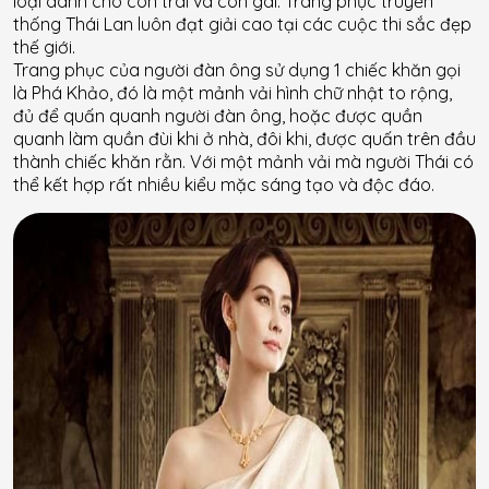
loại dành cho con trai và con gái. Trang phục truyền
thống Thái Lan luôn đạt giải cao tại các cuộc thi sắc đẹp
thế giới.
Trang phục của người đàn ông sử dụng 1 chiếc khăn gọi
là Phá Khảo, đó là một mảnh vải hình chữ nhật to rộng,
đủ để quấn quanh người đàn ông, hoặc được quần
quanh làm quần đùi khi ở nhà, đôi khi, được quấn trên đầu
thành chiếc khăn rằn. Với một mảnh vải mà người Thái có
thể kết hợp rất nhiều kiểu mặc sáng tạo và độc đáo.