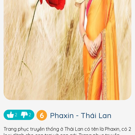
6
Phaxin - Thái Lan
2
2
Trang phục truyền thống ở Thái Lan có tên là Phaxin, có 2