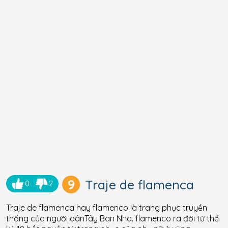
9
Traje de flamenca
0
2
Traje de flamenca hay flamenco là trang phục truyền
thống của người dânTây Ban Nha. flamenco ra đời từ thế