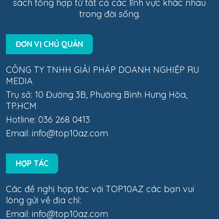
sách tổng hợp từ tất cả các lĩnh vực khác nhau
trong đời sống.
ĐƠN VỊ CHỦ QUẢN
CÔNG TY TNHH GIẢI PHÁP DOANH NGHIỆP RU
MEDIA
Trụ sở: 10 Đường 3B, Phường Bình Hưng Hòa,
TP.HCM
Hotline: 036 268 0413
Email:
info@top10az.com
HỢP TÁC
Các đề nghị hợp tác với TOP10AZ các bạn vui
lòng gửi về địa chỉ:
Email:
info@top10az.com