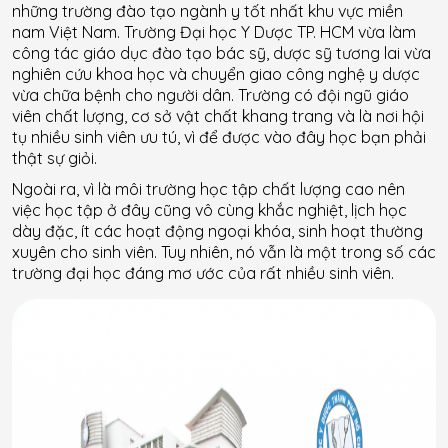
những trường đào tạo ngành y tốt nhất khu vực miền
nam Việt Nam. Trường Đại học Y Dược TP. HCM vừa làm
công tác giáo dục đào tạo bác sỹ, dược sỹ tương lai vừa
nghiên cứu khoa học và chuyển giao công nghệ y dược
vừa chữa bệnh cho người dân. Trường có đội ngũ giáo
viên chất lượng, cơ sở vật chất khang trang và là nơi hội
tụ nhiều sinh viên ưu tú, vì để được vào đây học bạn phải
thật sự giỏi.
Ngoài ra, vì là môi trường học tập chất lượng cao nên
việc học tập ở đây cũng vô cùng khắc nghiệt, lịch học
dày đặc, ít các hoạt động ngoại khóa, sinh hoạt thường
xuyên cho sinh viên. Tuy nhiên, nó vẫn là một trong số các
trường đại học đáng mơ ước của rất nhiều sinh viên.