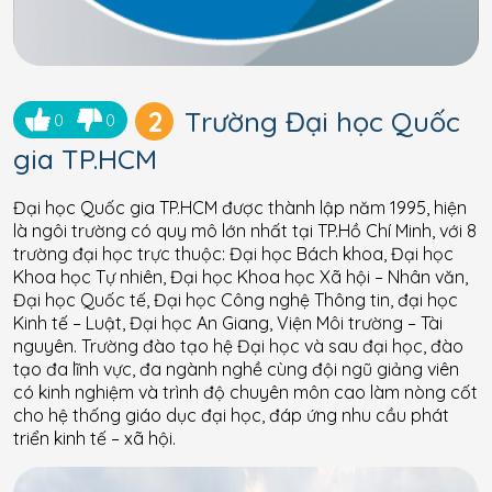
2
Trường Đại học Quốc
0
0
gia TP.HCM
Đại học Quốc gia TP.HCM được thành lập năm 1995, hiện
là ngôi trường có quy mô lớn nhất tại TP.Hồ Chí Minh, với 8
trường đại học trực thuộc: Đại học Bách khoa, Đại học
Khoa học Tự nhiên, Đại học Khoa học Xã hội – Nhân văn,
Đại học Quốc tế, Đại học Công nghệ Thông tin, đại học
Kinh tế – Luật, Đại học An Giang, Viện Môi trường – Tài
nguyên. Trường đào tạo hệ Đại học và sau đại học, đào
tạo đa lĩnh vực, đa ngành nghề cùng đội ngũ giảng viên
có kinh nghiệm và trình độ chuyên môn cao làm nòng cốt
cho hệ thống giáo dục đại học, đáp ứng nhu cầu phát
triển kinh tế – xã hội.