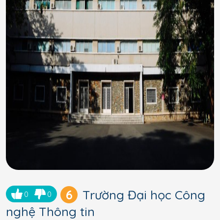
6
Trường Đại học Công
0
0
nghệ Thông tin