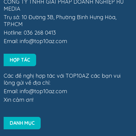
CÔNG TY TNHH GIẢI PHÁP DOANH NGHIỆP RU
MEDIA
Trụ sở: 10 Đường 3B, Phường Bình Hưng Hòa,
TP.HCM
Hotline: 036 268 0413
Email:
info@top10az.com
HỢP TÁC
Các đề nghị hợp tác với TOP10AZ các bạn vui
lòng gửi về địa chỉ:
Email:
info@top10az.com
Xin cảm ơn!
DANH MỤC