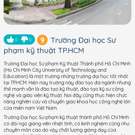
9
Trường Đại học Sư
0
0
phạm kỹ thuật TP.HCM
Trường Đại học Sư phạm Kỹ thuật Thành phố Hồ Chí Minh
(Ho Chi Minh City University of Technology and
Education) là một trường những trường đại học tốt nhất
tại TP.HCM. Hiện nay trường này đào tạo đa ngành nhưng
thế mạnh vẫn là đào tạo kỹ thuật, đào tạo kỹ sư công
nghệ và giáo viên kỹ thuật. Nơi đây cũng thực hiện chức
năng nghiên cứu và chuyển giao khoa học công nghệ lớn
của miền nam Việt Nam.
Trường Đại học Sư phạm kỹ thuật thành phố Hồ Chí Minh
có đội ngũ giảng viên nhiệt tình, có kinh nghiệm cũng như
chuyên môn cao do vậy chất lượng giảng dạy của