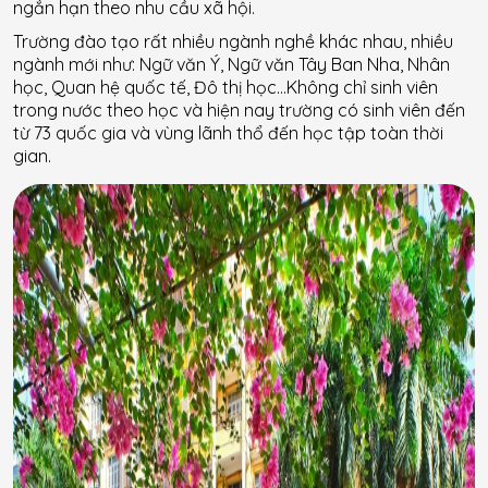
ngắn hạn theo nhu cầu xã hội.
Trường đào tạo rất nhiều ngành nghề khác nhau, nhiều
ngành mới như: Ngữ văn Ý, Ngữ văn Tây Ban Nha, Nhân
học, Quan hệ quốc tế, Đô thị học…Không chỉ sinh viên
trong nước theo học và hiện nay trường có sinh viên đến
từ 73 quốc gia và vùng lãnh thổ đến học tập toàn thời
gian.