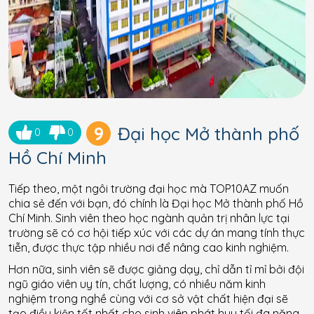
9
Đại học Mở thành phố
0
0
Hồ Chí Minh
Tiếp theo, một ngôi trường đại học mà TOP10AZ muốn
chia sẻ đến với bạn, đó chính là Đại học Mở thành phố Hồ
Chí Minh. Sinh viên theo học ngành quản trị nhân lực tại
trường sẽ có cơ hội tiếp xúc với các dự án mang tính thực
tiễn, được thực tập nhiều nơi để nâng cao kinh nghiệm.
Hơn nữa, sinh viên sẽ được giảng dạy, chỉ dẫn tỉ mỉ bởi đội
ngũ giáo viên uy tín, chất lượng, có nhiều năm kinh
nghiệm trong nghề cùng với cơ sở vật chất hiện đại sẽ
tạo điều kiện tốt nhất cho sinh viên phát huy tối đa năng