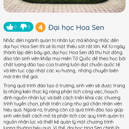
4
Đại học Hoa Sen
0
0
Nhắc đến ngành quản trị nhân lực mà không nhắc đến
đại học Hoa Sen thì sẽ là một thiếu sót rất lớn. Kể từ ngày
thành lập đến bây giờ, đại học Hoa Sen đã thu hút đông
đảo tân sinh viên khắp mọi miền Tổ Quốc để theo học bởi
chất lượng đào tạo của trường luôn đạt chuẩn quốc tế
và liên tục cập nhật các xu hướng, những chuyển biến
mới trên thế giới.
Trong quá trình đào tạo ở trường, sinh viên sẽ được trang
bị những kiến thức kỹ năng phân tích công việc, hoạch
định nguồn nhân lực và biết cách triển khai các chương
trình tuyển chọn, phát triển cũng như giữ chân nhân viên
hiệu quả. Ngoài ra, trường còn có quá trình đào tạo giúp
sinh viên biết cách mô tả phân tích các quy trình quản trị
nguồn nhân lực và thiết kế quản lý một chương trình
lương thưởng hiệu quả. Vì thế, đại học Hoa Sen chính là