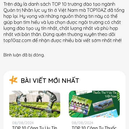
Trên đây là danh sách TOP 10 trường đào tạo ngành
Quản trị Nhân lực uy tín ở Việt Nam mà TOP10AZ đã tổng
hợp lại. Hy vọng với những nguồn thông tin này có thể
giúp bạn tìm hiểu và lựa chọn được ngôi trường có chất
lượng đào tạo uy tín nhất, chất lượng nhất và phù hợp
nhất với bản thân. Đừng quên thường xuyên theo dõi
top10az.com để nhận được nhiều bài viết sớm nhất nhé!
Bình luận đã bị đóng.
BÀI VIẾT MỚI NHẤT
08/08/2024
08/08/2024
TOP 10 Công Ty Uy Tín
TOP 10 Công Ty Thuốc