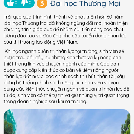
3
Đại học Thương Mại
0
0
Trải qua quá trình hình thành và phát triển hơn 60 năm
,đại học Thương Mại đã không ngừng đổi mới, hoàn thiện
chương trình giáo dục để nhằm cải tiến nâng cao chất
lượng đào tạo và đáp ứng nhu cầu tuyển dụng nhân lực
của thị trường lao động Việt Nam.
Khi học ngành quản trị nhân lực tại trường, sinh viên sẽ
được trau dồi đầy đủ những kiến thức và kỹ năng cần
thiết trong lĩnh vực chuyên ngành của mình. Các bạn
được cung cấp kiến thức cơ bản về tiềm năng nguồn
nhân lực đất nước, các chính sách thu hút nhân tài, xây
dựng hệ thống chính sách năng lực nhân viên và vận
dụng các kiến thức chuyên ngành về quản trị nhân lực để
từ đó, sinh viên có thể tự tin và giữ những vị trí quan trọng
trong doanh nghiệp sau khi ra trường.