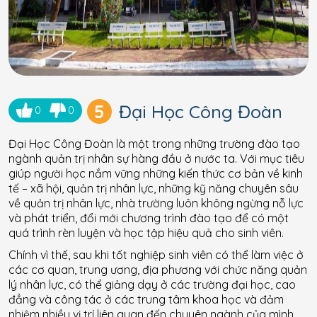
5
Đại Học Công Đoàn
0
0
Đại Học Công Đoàn là một trong những trường đào tạo
ngành quản trị nhân sự hàng đầu ở nước ta. Với mục tiêu
giúp người học nắm vững những kiến thức cơ bản về kinh
tế – xã hội, quản trị nhân lực, những kỹ năng chuyên sâu
về quản trị nhân lực, nhà trường luôn không ngừng nỗ lực
và phát triển, đổi mới chương trình đào tạo để có một
quá trình rèn luyện và học tập hiệu quả cho sinh viên.
Chính vì thế, sau khi tốt nghiệp sinh viên có thể làm việc ở
các cơ quan, trung ương, địa phương với chức năng quản
lý nhân lực, có thể giảng dạy ở các trường đại học, cao
đẳng và công tác ở các trung tâm khoa học và đảm
nhiệm nhiều vị trí liên quan đến chuyên ngành của mình.