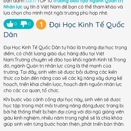
bạn danh
sách
TOP 10
trường đào tạo ngành Quản trị
Nhân lực
uy tín ở Việt Nam để bạn có thể tham khảo và
lựa chọn cho mình một ngôi trường phù hợp nhé.
1
Đại Học Kinh Tế Quốc
0
0
Dân
Đại Học Kinh Tế Quốc Dân tự hào là trường đại học trọng
điểm, có chất lượng giáo dục hàng đầu tại Việt
Nam.Trường chuyên về đào tạo khối ngành Kinh tế.Trong
đó, ngành Quản trị nhân lực cũng là thế mạnh của
trường. Tại đây, sinh viên sẽ được bồi dưỡng các kiến
thức cơ bản đến nâng cao về các kỹ năng xây dựng kế
hoạch, triển khai chiến lược, hoạch định nguồn nhân lực
cho các cơ quan, tổ chức.
Khi bước vào cánh cổng đại học này, sinh viên sẽ được
học tập trong một môi trường năng động,được trang bị
bởi hệ thống thiết bị hiện đại cùng với đội ngũ giảng viên
giàu kinh nghiệm, nhiều năm trong nghề sẽ là chìa khóa
giúp sinh viên từng bước hoàn thiện, phát triển bản thân.