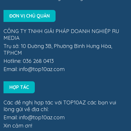
ĐƠN VỊ CHỦ QUẢN
CÔNG TY TNHH GIẢI PHÁP DOANH NGHIỆP RU
MEDIA
Trụ sở: 10 Đường 3B, Phường Bình Hưng Hòa,
TP.HCM
Hotline: 036 268 0413
Email:
info@top10az.com
HỢP TÁC
Các đề nghị hợp tác với TOP10AZ các bạn vui
lòng gửi về địa chỉ:
Email:
info@top10az.com
Xin cảm ơn!