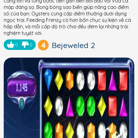
càng lớn và từng bước tiến gần đến đối đầu với Vua cá
mập đáng sợ. Bong bóng sao biển giúp nâng cao điểm
số của bạn. Oysters cung cấp điểm thưởng dưới dạng
ngọc trai. Feeding Frenzy có hơn bốn chục sự kiện về cá
hấp dẫn, và mỗi cấp độ trò chơi đều đem lại những trải
nghiệm tuyệt vời.
4
Bejeweled 2
0
0