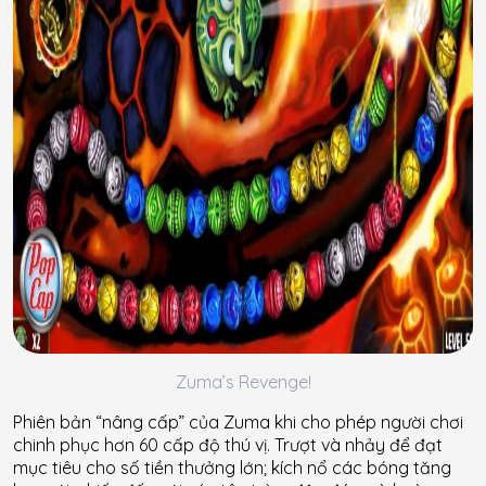
Zuma’s Revenge!
Phiên bản “nâng cấp” của Zuma khi cho phép người chơi
chinh phục hơn 60 cấp độ thú vị. Trượt và nhảy để đạt
mục tiêu cho số tiền thưởng lớn; kích nổ các bóng tăng