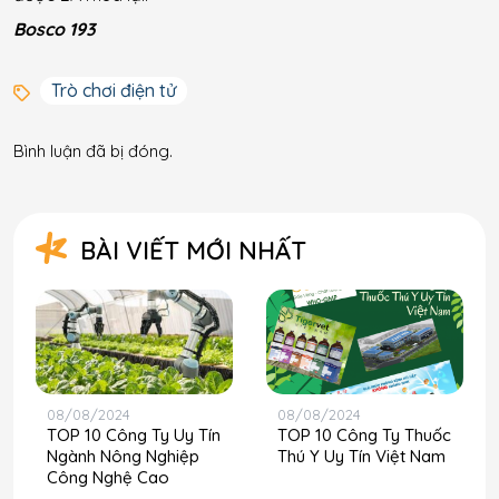
Bosco 193
Trò chơi điện tử
Bình luận đã bị đóng.
BÀI VIẾT MỚI NHẤT
08/08/2024
08/08/2024
TOP 10 Công Ty Uy Tín
TOP 10 Công Ty Thuốc
Ngành Nông Nghiệp
Thú Y Uy Tín Việt Nam
Công Nghệ Cao