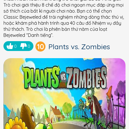
Trò chơi giới thiệu 8 chế độ chơi ngoạn mục đáp ứng mọi
sở thích của bất kì người chơi nào. Bạn có thể chọn
Classic Bejeweled để trải nghiệm những dòng thác thú vị,
hoặc khám phá hành trình qua 40 câu đố Nhiệm vụ đầy
thử thách. Trò chơi là phiên bản thứ năm của loạt
Bejeweled “Danh tiếng”.
10
Plants vs. Zombies
0
0