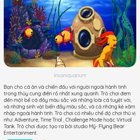
Insaniquarium
Bạn cho cá ăn và chiến đấu với người ngoài hành tinh
trong thủy cung điên rồ nhất xung quanh. Trò chơi đem
đến một bể cá đầy màu sắc với những loài cá tuyệt vời,
và những sinh vật biển đầy màu sắc, và cả những kẻ xâm
nhập ngoài hành tinh. Trò chơi có nhiều chế độ chơi thú vị
như: Adventure, Time Trial , Challenge Mode hoặc Virtual
Tank. Trò chơi được tạo ra bởi studio Mỹ- Flying Bear
Entertainment.