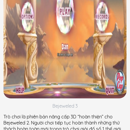
Bejeweled 3
Trò chơi là phiên bản nâng cấp 3D “hoàn thiện” cho
Bejeweled 2. Người chơi tiếp tục hoàn thành những thử
thách hoàn toàn mới trong trò chơi giải đố số 1 thế giới.