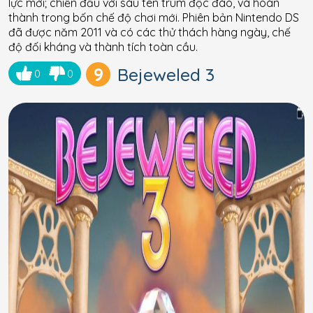
lực mới; chiến đấu với sáu tên trùm độc đáo, và hoàn
thành trong bốn chế độ chơi mới. Phiên bản Nintendo DS
đã được năm 2011 và có các thử thách hàng ngày, chế
độ đối kháng và thành tích toàn cầu.
9
Bejeweled 3
0
0