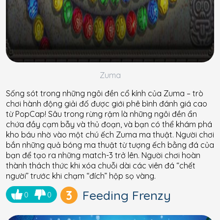
Zuma
Sống sót trong những ngôi đền cổ kính của Zuma – trò
chơi hành động giải đố được giới phê bình đánh giá cao
từ PopCap! Sâu trong rừng rậm là những ngôi đền ẩn
chứa đầy cạm bẫy và thủ đoạn, và bạn có thể khám phá
kho báu nhờ vào một chú ếch Zuma ma thuật. Người chơi
bắn những quả bóng ma thuật từ tượng ếch bằng đá của
bạn để tạo ra những match-3 trở lên. Người chơi hoàn
thành thách thức khi xóa chuỗi dài các viên đá “chết
người” trước khi chạm “đích” hộp sọ vàng.
3
Feeding Frenzy
0
0