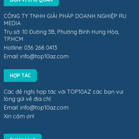
CÔNG TY TNHH GIẢI PHÁP DOANH NGHIỆP RU
MEDIA
Trụ sở: 10 Đường 3B, Phường Bình Hưng Hòa,
TP.HCM
Hotline: 036 268 0413
Email:
info@top10az.com
HỢP TÁC
Các đề nghị hợp tác với TOP10AZ các bạn vui
lòng gửi về địa chỉ:
Email:
info@top10az.com
Xin cảm ơn!