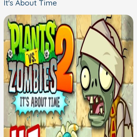
It's About Time