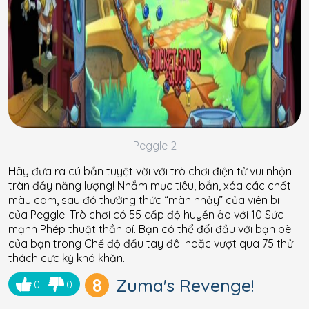
Peggle 2
Hãy đưa ra cú bắn tuyệt vời với trò chơi điện tử vui nhộn
tràn đầy năng lượng! Nhắm mục tiêu, bắn, xóa các chốt
màu cam, sau đó thưởng thức “màn nhảy” của viên bi
của Peggle. Trò chơi có 55 cấp độ huyền ảo với 10 Sức
mạnh Phép thuật thần bí. Bạn có thể đối đầu với bạn bè
của bạn trong Chế độ đấu tay đôi hoặc vượt qua 75 thử
thách cực kỳ khó khăn.
8
Zuma's Revenge!
0
0