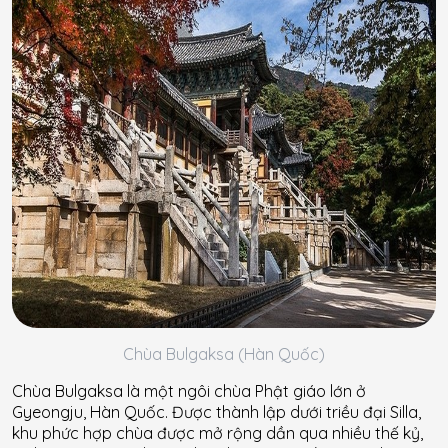
Chùa Bulgaksa (Hàn Quốc)
Chùa Bulgaksa là một ngôi chùa Phật giáo lớn ở
Gyeongju, Hàn Quốc. Được thành lập dưới triều đại Silla,
khu phức hợp chùa được mở rộng dần qua nhiều thế kỷ,