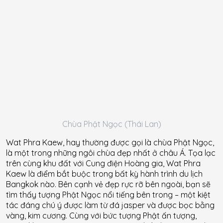
Chùa Phật Ngọc (Thái Lan)
Wat Phra Kaew, hay thường được gọi là chùa Phật Ngọc,
là một trong những ngôi chùa đẹp nhất ở châu Á. Tọa lạc
trên cùng khu đất với Cung điện Hoàng gia, Wat Phra
Kaew là điểm bắt buộc trong bất kỳ hành trình du lịch
Bangkok nào. Bên cạnh vẻ đẹp rực rỡ bên ngoài, bạn sẽ
tìm thấy tượng Phật Ngọc nổi tiếng bên trong – một kiệt
tác đáng chú ý được làm từ đá jasper và được bọc bằng
vàng, kim cương. Cùng với bức tượng Phật ấn tượng,