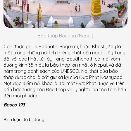
Bảo tháp Boudha (Nepal)
Còn được gọi là Bodnath, Bagmati, hoặc Khasti, đây là
một trong những nơi linh thiêng nhất bên ngoài Tây Tạng
đối với các Phật tử Tây Tạng. Boudhanath có mái vòm
đường kính 35 mét, là bảo tháp lớn nhất ở Nepal, và đã
nằm trong danh sách của UNESCO. Nội thất của bảo
tháp được cho là cất giữ xá lợi của Đức Phật Kashyapa.
Một đặc điểm nổi khác là đôi mắt Đức Phật được vẽ trên
bốn bức tường của Bảo tháp với ý nghĩa lan tỏa tâm hồn
đến mọi phương.
Bosco 193
Bình luận đã bị đóng.