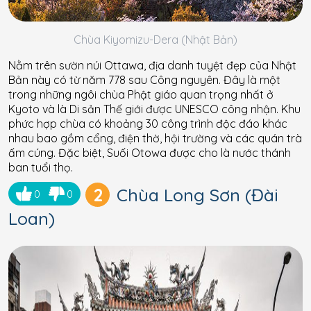
Chùa Kiyomizu-Dera (Nhật Bản)
Nằm trên sườn núi Ottawa, địa danh tuyệt đẹp của Nhật
Bản này có từ năm 778 sau Công nguyên. Đây là một
trong những ngôi chùa Phật giáo quan trọng nhất ở
Kyoto và là Di sản Thế giới được UNESCO công nhận. Khu
phức hợp chùa có khoảng 30 công trình độc đáo khác
nhau bao gồm cổng, điện thờ, hội trường và các quán trà
ấm cúng. Đặc biệt, Suối Otowa được cho là nước thánh
ban tuổi thọ.
2
Chùa Long Sơn (Đài
0
0
Loan)