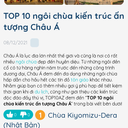
TOP 10 ngôi chùa kiến trúc ấn
tượng Châu Á
08/12/2021
Châu Á là lục địa lớn nhất thế giới và cũng là nơi có rất
nhiều
ngôi chùa
đẹp đến huyền diệu. Từ những ngôi đền
cổ có từ hàng nghìn năm trước đến những công trình
đương đại, Châu Á đem đến đa dạng những ngôi chùa
hấp dẫn cho hầu hết các tín đồ
tôn giáo
khác nhau.
Nhằm giúp bạn có thêm nhiều gợi ý phù hợp để tiết kiệm
thời gian khi đi
du lịch
, cũng như giới thiệu các kiến trúc
độc đáo đầy thú vị, TOP10AZ đem đến “
TOP 10 ngôi
chùa kiến trúc ấn tượng Châu Á
” trong bài viết bên dưới!
1
Chùa Kiyomizu-Dera
0
0
(Nhật Bản)