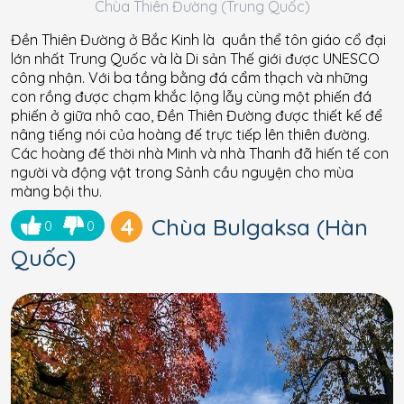
Chùa Thiên Đường (Trung Quốc)
Đền Thiên Đường ở Bắc Kinh là quần thể tôn giáo cổ đại
lớn nhất Trung Quốc và là Di sản Thế giới được UNESCO
công nhận. Với ba tầng bằng đá cẩm thạch và những
con rồng được chạm khắc lộng lẫy cùng một phiến đá
phiến ở giữa nhô cao, Đền Thiên Đường được thiết kế để
nâng tiếng nói của hoàng đế trực tiếp lên thiên đường.
Các hoàng đế thời nhà Minh và nhà Thanh đã hiến tế con
người và động vật trong Sảnh cầu nguyện cho mùa
màng bội thu.
4
Chùa Bulgaksa (Hàn
0
0
Quốc)