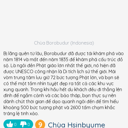
Chùa Borobudur (Indonesia)
Bị lãng quên từ lâu, Borobudur đã được tái khám phá vào
năm 1814 và mất đến năm 1835 để khám phá cấu trúc đồ
sộ. Là ngôi đền Phật giáo lớn nhất thế giới, nó hiện đã
được UNESCO công nhận là Di tích lịch sử thế giới. Mái
vòm trung tâm lưu giữ 72 bức tượng Phật lớn, và bạn sẽ
có thể một tầm nhìn tuyệt đẹp ra tất cả các khu vực
xung quanh. Trong khi hầu hết du khách đều đi thẳng lên
đỉnh để ngắm cảnh và các bảo tháp, bạn thực sự nên
dành chút thời gian để dạo quanh ngôi đền để tìm hiểu
khoảng 500 bức tượng phật và 2600 tấm chạm khắc
tráng lệ tinh xảo.
9
Chùa Hsinbyume
0
0