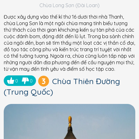
Chùa Long Sơn (Đài Loan)
Được xây dựng vào thế kỉ thứ 16 dưới thời nhà Thanh,
chùa Long Sơn là một ngôi chùa mang tính biểu tượng
thử thách của thời gian khichứng kiến ​​sự tàn phá của các
cuộc đánh bom, động đất đến lũ lụt. Trong ba sảnh chính
của ngôi đền, bạn sẽ tìm thấy một loạt các vị thần cổ đại,
đồ tạo tác công phu và kiến ​​trúc trang trí tuyệt vời nhất
có thể tưởng tượng. Ngoài ra, chùa cũng luôn tấp nập với
những người dân địa phương đến để cầu nguyện mọi thứ,
từ vận may đến tình yêu và điểm số học tập cao.
3
Chùa Thiên Đường
0
0
(Trung Quốc)