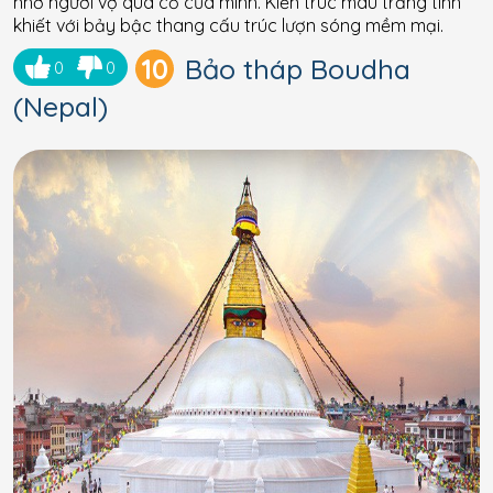
nhớ người vợ quá cố của mình. Kiến trúc màu trắng tinh
khiết với bảy bậc thang cấu trúc lượn sóng mềm mại.
10
Bảo tháp Boudha
0
0
(Nepal)