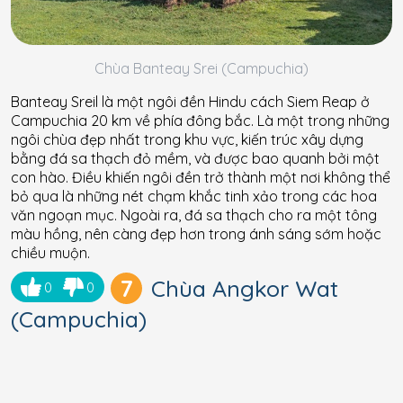
Chùa Banteay Srei (Campuchia)
Banteay Sreil là một ngôi đền Hindu cách Siem Reap ở
Campuchia 20 km về phía đông bắc. Là một trong những
ngôi chùa đẹp nhất trong khu vực, kiến trúc xây dựng
bằng đá sa thạch đỏ mềm, và được bao quanh bởi một
con hào. Điều khiến ngôi đền trở thành một nơi không thể
bỏ qua là những nét chạm khắc tinh xảo trong các hoa
văn ngoạn mục. Ngoài ra, đá sa thạch cho ra một tông
màu hồng, nên càng đẹp hơn trong ánh sáng sớm hoặc
chiều muộn.
7
Chùa Angkor Wat
0
0
(Campuchia)