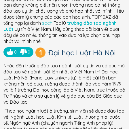
bạn đang không biết nên chọn trường nào có hệ thống
đào tạo uy tín, chất lượng và phù hợp nhất với mình. Hiểu
được tâm lý chung của các bạn học sinh, TOP10AZ đã
tổng hợp lại danh
sách
Top10
trường đào tạo ngành
Luật
uy tín ở Việt Nam. Hãy cùng theo dõi bài viết dưới
đây để có nhiều thông tin vào đưa ra lựa chọn phù hợp
nhất với mình nhé!
1
Đại học Luật Hà Nội
0
0
Nhắc đến trường đào tạo ngành luật uy tín và có quy mô
đào tạo về ngành luật lớn nhất ở Việt Nam thì Đại học
Luật Hà Nội (Hanoi Law University) là một cái tên bạn
không nên bỏ qua.Trường được thành lập vào năm 1979
và là 1 trường Đại học công lập ở Việt Nam, trực thuộc bộ
Tư Pháp và chịu sự quản lý về giáo dục của Bộ Giáo dục
và Đào tạo.
Theo học ngành luật ở trường, sinh viên sẽ được đào tạo
về: Ngành Luật học, Luật Kinh tế, Luật thương mại quốc
tế, Ngôn ngữ Anh (chuyên ngành Tiếng Anh pháp lý).
Ngoài ra, trường còn có chương trình liên kết đào tạo với