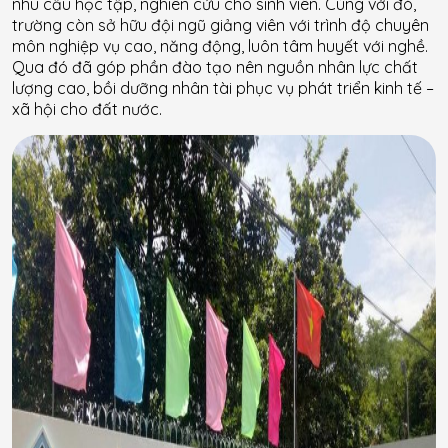
nhu cầu học tập, nghiên cứu cho sinh viên. Cùng với đó,
trường còn sở hữu đội ngũ giảng viên với trình độ chuyên
môn nghiệp vụ cao, năng động, luôn tâm huyết với nghề.
Qua đó đã góp phần đào tạo nên nguồn nhân lực chất
lượng cao, bồi dưỡng nhân tài phục vụ phát triển kinh tế –
xã hội cho đất nước.