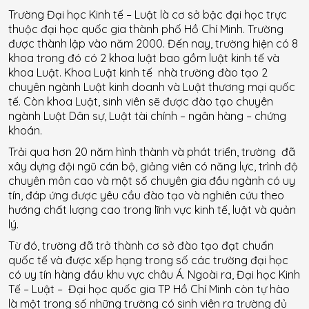
Trường Đại học Kinh tế – Luật là cơ sở bậc đại học trực
thuộc đại học quốc gia thành phố Hồ Chí Minh. Trường
được thành lập vào năm 2000. Đến nay, trường hiện có 8
khoa trong đó có 2 khoa luật bao gồm luật kinh tế và
khoa Luật. Khoa Luật kinh tế nhà trường đào tạo 2
chuyên ngành Luật kinh doanh và Luật thương mại quốc
tế. Còn khoa Luật, sinh viên sẽ được đào tạo chuyên
ngành Luật Dân sự, Luật tài chính – ngân hàng – chứng
khoán.
Trải qua hơn 20 năm hình thành và phát triển, trường đã
xây dựng đội ngũ cán bộ, giảng viên có năng lực, trình độ
chuyên môn cao và một số chuyên gia đầu ngành có uy
tín, đáp ứng được yêu cầu đào tạo và nghiên cứu theo
hướng chất lượng cao trong lĩnh vực kinh tế, luật và quản
lý.
Từ đó, trường đã trở thành cơ sở đào tạo đạt chuẩn
quốc tế và được xếp hạng trong số các trường đại học
có uy tín hàng đầu khu vực châu Á. Ngoài ra, Đại học Kinh
Tế – Luật – Đại học quốc gia TP Hồ Chí Minh còn tự hào
là một trong số những trường có sinh viên ra trường đủ