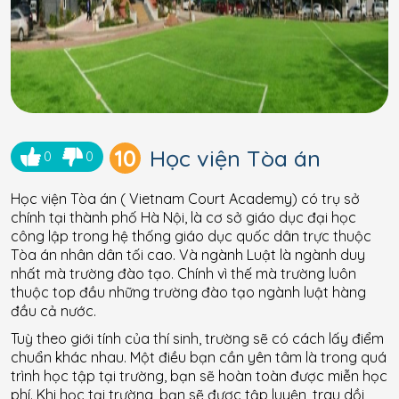
10
Học viện Tòa án
0
0
Học viện Tòa án ( Vietnam Court Academy) có trụ sở
chính tại thành phố Hà Nội, là cơ sở giáo dục đại học
công lập trong hệ thống giáo dục quốc dân trực thuộc
Tòa án nhân dân tối cao. Và ngành Luật là ngành duy
nhất mà trường đào tạo. Chính vì thế mà trường luôn
thuộc top đầu những trường đào tạo ngành luật hàng
đầu cả nước.
Tuỳ theo giới tính của thí sinh, trường sẽ có cách lấy điểm
chuẩn khác nhau. Một điều bạn cần yên tâm là trong quá
trình học tập tại trường, bạn sẽ hoàn toàn được miễn học
phí. Khi học tại trường, bạn sẽ được tập luyện, trau dồi