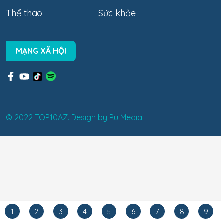
Thể thao
Sức khỏe
MẠNG XÃ HỘI
© 2022 TOP10AZ. Design by
Ru Media
1
2
3
4
5
6
7
8
9