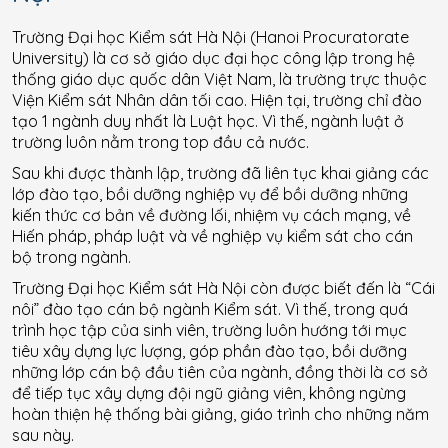
Trường Đại học Kiểm sát Hà Nội (Hanoi Procuratorate
University) là cơ sở giáo dục đại học công lập trong hệ
thống giáo dục quốc dân Việt Nam, là trường trực thuộc
Viện Kiểm sát Nhân dân tối cao. Hiện tại, trường chỉ đào
tạo 1 ngành duy nhất là Luật học. Vì thế, ngành luật ở
trường luôn nằm trong top đầu cả nước.
Sau khi được thành lập, trường đã liên tục khai giảng các
lớp đào tạo, bồi dưỡng nghiệp vụ để bồi dưỡng những
kiến thức cơ bản về đường lối, nhiệm vụ cách mạng, về
Hiến pháp, pháp luật và về nghiệp vụ kiểm sát cho cán
bộ trong ngành.
Trường Đại học Kiểm sát Hà Nội còn được biết đến là “Cái
nôi” đào tạo cán bộ ngành Kiểm sát. Vì thế, trong quá
trình học tập của sinh viên, trường luôn hướng tới mục
tiêu xây dựng lực lượng, góp phần đào tạo, bồi dưỡng
những lớp cán bộ đầu tiên của ngành, đồng thời là cơ sở
để tiếp tục xây dựng đội ngũ giảng viên, không ngừng
hoàn thiện hệ thống bài giảng, giáo trình cho những năm
sau này.