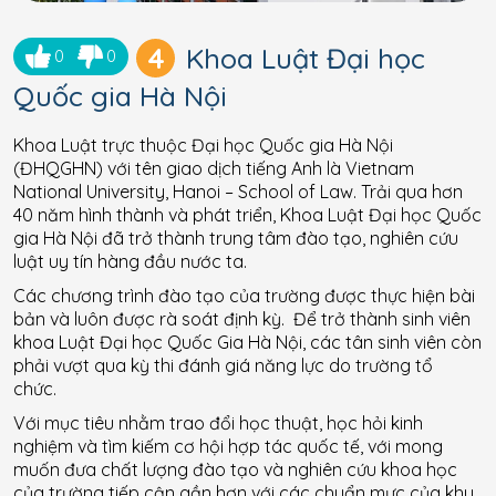
4
Khoa Luật Đại học
0
0
Quốc gia Hà Nội
Khoa Luật trực thuộc Đại học Quốc gia Hà Nội
(ĐHQGHN) với tên giao dịch tiếng Anh là Vietnam
National University, Hanoi – School of Law. Trải qua hơn
40 năm hình thành và phát triển, Khoa Luật Đại học Quốc
gia Hà Nội đã trở thành trung tâm đào tạo, nghiên cứu
luật uy tín hàng đầu nước ta.
Các chương trình đào tạo của trường được thực hiện bài
bản và luôn được rà soát định kỳ. Để trở thành sinh viên
khoa Luật Đại học Quốc Gia Hà Nội, các tân sinh viên còn
phải vượt qua kỳ thi đánh giá năng lực do trường tổ
chức.
Với mục tiêu nhằm trao đổi học thuật, học hỏi kinh
nghiệm và tìm kiếm cơ hội hợp tác quốc tế, với mong
muốn đưa chất lượng đào tạo và nghiên cứu khoa học
của trường tiếp cận gần hơn với các chuẩn mực của khu