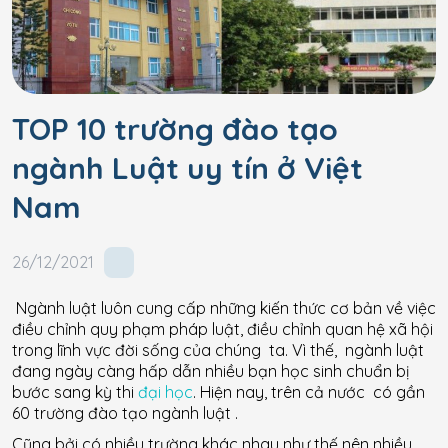
TOP 10 trường đào tạo
ngành Luật uy tín ở Việt
Nam
26/12/2021
Ngành luật luôn cung cấp những kiến thức cơ bản về việc
điều chỉnh quy phạm pháp luật, điều chỉnh quan hệ xã hội
trong lĩnh vực đời sống của chúng ta. Vì thế, ngành luật
đang ngày càng hấp dẫn nhiều bạn học sinh chuẩn bị
bước sang kỳ thi
đại học
. Hiện nay, trên cả nước có gần
60 trường đào tạo ngành luật .
Cũng bởi có nhiều trường khác nhau như thế nên nhiều