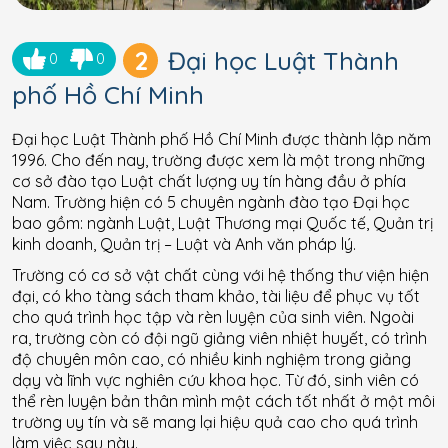
2
Đại học Luật Thành
0
0
phố Hồ Chí Minh
Đại học Luật Thành phố Hồ Chí Minh được thành lập năm
1996. Cho đến nay, trường được xem là một trong những
cơ sở đào tạo Luật chất lượng uy tín hàng đầu ở phía
Nam. Trường hiện có 5 chuyên ngành đào tạo Đại học
bao gồm: ngành Luật, Luật Thương mại Quốc tế, Quản trị
kinh doanh, Quản trị – Luật và Anh văn pháp lý.
Trường có cơ sở vật chất cùng với hệ thống thư viện hiện
đại, có kho tàng sách tham khảo, tài liệu để phục vụ tốt
cho quá trình học tập và rèn luyện của sinh viên. Ngoài
ra, trường còn có đội ngũ giảng viên nhiệt huyết, có trình
độ chuyên môn cao, có nhiều kinh nghiệm trong giảng
dạy và lĩnh vực nghiên cứu khoa học. Từ đó, sinh viên có
thể rèn luyện bản thân mình một cách tốt nhất ở một môi
trường uy tín và sẽ mang lại hiệu quả cao cho quá trình
làm việc sau này.